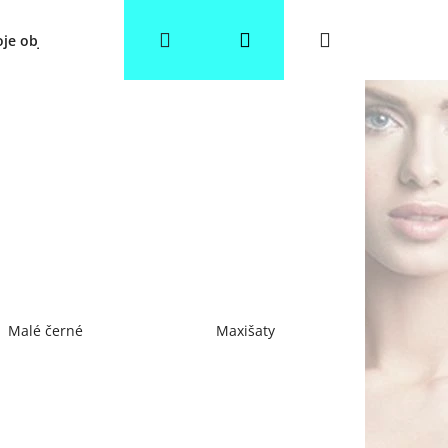
Hledat
Přihlášení
Nákupní
je objednávka
Věrnostní slevy
Obchodní podmínky
košík
Malé černé
Maxišaty