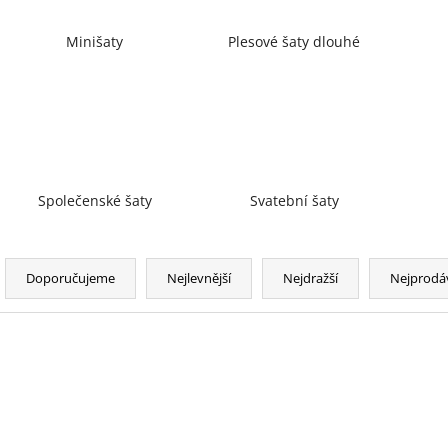
Minišaty
Plesové šaty dlouhé
Společenské šaty
Svatební šaty
Ř
a
Doporučujeme
Nejlevnější
Nejdražší
Nejprodá
z
e
n
V
í
ý
p
p
r
i