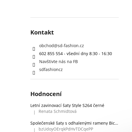
Kontakt
obchod
@
sd-fashion.cz
602 855 554 - všední dny 8:30 - 16:30
Navštivte nás na FB
sdfashioncz
Hodnocení
Letní zavinovací šaty Style S264 černé
Renata Schmidtová
|
Hodnocení produktu je 5 z 5 hvězdiček.
Společenské šaty s odhalenými rameny Bicotone 336 zelené
bzUdoyOErqkPdHvTDCqePP
|
Hodnocení produktu je 5 z 5 hvězdiček.