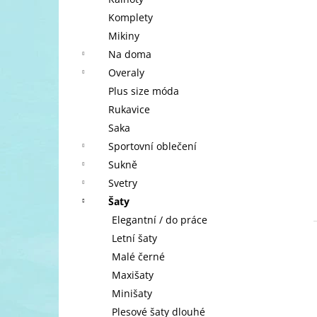
l
Komplety
Mikiny
Na doma
Overaly
Plus size móda
Rukavice
Saka
Sportovní oblečení
Sukně
Svetry
Šaty
Elegantní / do práce
Letní šaty
Malé černé
Maxišaty
Minišaty
Plesové šaty dlouhé