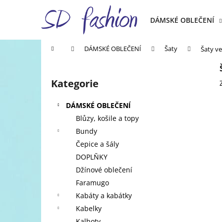
K
Přejít
na
o
DÁMSKÉ OBLEČENÍ
obsah
Zpět
Zpět
š
do
do
í
Domů
DÁMSKÉ OBLEČENÍ
Šaty
Šaty ve
k
obchodu
obchodu
P
o
Kategorie
Přeskočit
s
kategorie
t
DÁMSKÉ OBLEČENÍ
r
Blůzy, košile a topy
a
Bundy
n
Čepice a šály
n
DOPLŇKY
í
Džínové oblečení
p
Faramugo
a
Kabáty a kabátky
n
Kabelky
e
Kalhoty