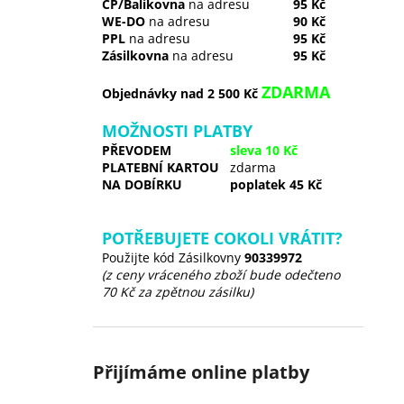
ČP/Balíkovna
na adresu
95 Kč
WE-DO
na adresu
90 Kč
PPL
na adresu
95 Kč
Zásilkovna
na adresu
95 Kč
ZDARMA
Objednávky nad 2 500 Kč
MOŽNOSTI PLATBY
PŘEVODEM
sleva 10 Kč
PLATEBNÍ KARTOU
zdarma
NA DOBÍRKU
poplatek 45 Kč
POTŘEBUJETE COKOLI VRÁTIT?
Použijte kód Zásilkovny
90339972
(z ceny vráceného zboží bude odečteno
70 Kč za zpětnou zásilku)
Přijímáme online platby