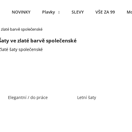
NOVINKY
Plavky
SLEVY
VŠE ZA 99
Mo
 zlaté barvě společenské
Co potřebujete najít?
Šaty ve zlaté barvě společenské
Zlaté šaty společenské
HLEDAT
Doporučujeme
Elegantní / do práce
Letní šaty