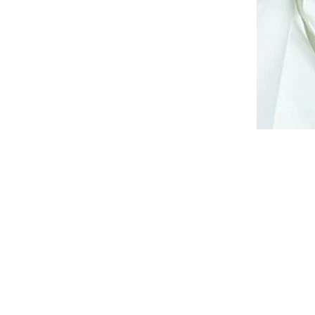
Z
ZDARMA
D
ty s
Společenské flitrové minišaty
A
OE M835
MOE M652 béžové
R
14 dnů
Skladem
1 925 Kč
M
DETAIL
A