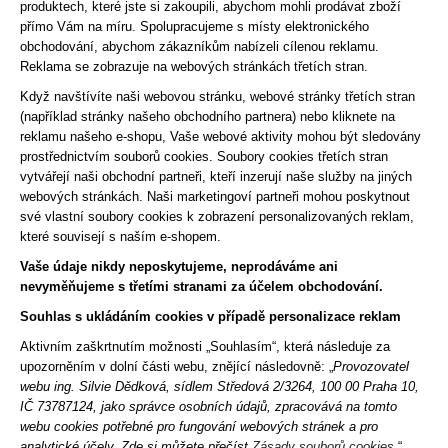
produktech, které jste si zakoupili, abychom mohli prodávat zboží
přímo Vám na míru. Spolupracujeme s místy elektronického
obchodování, abychom zákazníkům nabízeli cílenou reklamu.
Reklama se zobrazuje na webových stránkách třetích stran.
Když navštívíte naši webovou stránku, webové stránky třetích stran
(například stránky našeho obchodního partnera) nebo kliknete na
reklamu našeho e-shopu, Vaše webové aktivity mohou být sledovány
prostřednictvím souborů cookies. Soubory cookies třetích stran
vytvářejí naši obchodní partneři, kteří inzerují naše služby na jiných
webových stránkách. Naši marketingoví partneři mohou poskytnout
své vlastní soubory cookies k zobrazení personalizovaných reklam,
které souvisejí s naším e-shopem.
Vaše údaje nikdy neposkytujeme, neprodáváme ani
nevyměňujeme s třetími stranami za účelem obchodování.
Souhlas s ukládáním cookies v případě personalizace reklam
Aktivním zaškrtnutím možnosti „Souhlasím“, která následuje za
upozorněním v dolní části webu, znějící následovně: „
Provozovatel
webu ing. Silvie Dědková, sídlem Středová 2/3264, 100 00 Praha 10,
IČ 73787124, jako správce osobních údajů, zpracovává na tomto
webu cookies potřebné pro fungování webových stránek a pro
analytické účely. Zde si můžete přečíst
Zásady souborů cookies
.“