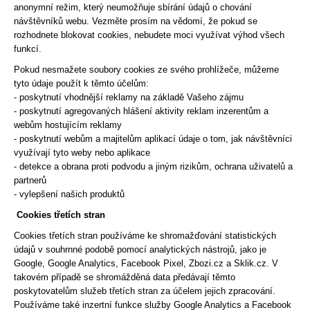
anonymní režim, který neumožňuje sbírání údajů o chování
návštěvníků webu. Vezměte prosím na vědomí, že pokud se
rozhodnete blokovat cookies, nebudete moci využívat výhod všech
funkcí.
Pokud nesmažete soubory cookies ze svého prohlížeče, můžeme
tyto údaje použít k těmto účelům:
- poskytnutí vhodnější reklamy na základě Vašeho zájmu
- poskytnutí agregovaných hlášení aktivity reklam inzerentům a
webům hostujícím reklamy
- poskytnutí webům a majitelům aplikací údaje o tom, jak návštěvníci
využívají tyto weby nebo aplikace
- detekce a obrana proti podvodu a jiným rizikům, ochrana uživatelů a
partnerů
- vylepšení našich produktů
Cookies třetích stran
Cookies třetích stran používáme ke shromažďování statistických
údajů v souhrnné podobě pomocí analytických nástrojů, jako je
Google, Google Analytics, Facebook Pixel, Zbozi.cz a Sklik.cz. V
takovém případě se shromážděná data předávají těmto
poskytovatelům služeb třetích stran za účelem jejich zpracování.
Používáme také inzertní funkce služby Google Analytics a Facebook