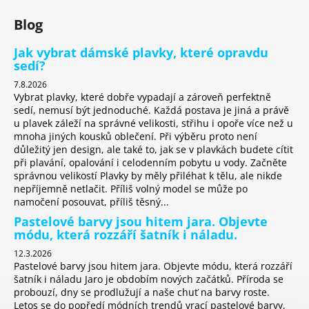
Blog
Jak vybrat dámské plavky, které opravdu
sedí?
7.8.2026
Vybrat plavky, které dobře vypadají a zároveň perfektně
sedí, nemusí být jednoduché. Každá postava je jiná a právě
u plavek záleží na správné velikosti, střihu i opoře více než u
mnoha jiných kousků oblečení. Při výběru proto není
důležitý jen design, ale také to, jak se v plavkách budete cítit
při plavání, opalování i celodenním pobytu u vody. Začněte
správnou velikostí Plavky by měly přiléhat k tělu, ale nikde
nepříjemně netlačit. Příliš volný model se může po
namočení posouvat, příliš těsný...
Pastelové barvy jsou hitem jara. Objevte
módu, která rozzáří šatník i náladu.
12.3.2026
Pastelové barvy jsou hitem jara. Objevte módu, která rozzáří
šatník i náladu Jaro je obdobím nových začátků. Příroda se
probouzí, dny se prodlužují a naše chuť na barvy roste.
Letos se do popředí módních trendů vrací pastelové barvy,