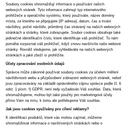
č
Soubory cookies shromažďují informace o používání našich
u
webových stránek. Tyto informace zahrnují typ internetového
j
prohlížeče a operačního systému, který používáte, název domény
e
místa, ze kterého se připojujete (IP adresa), datum, čas a trvání
m
návštěvy, počet návštěv, průměrný čas strávený na našich webových
e
stránkách a stránky, které zobrazujete. Soubor cookies obsahuje také
jedinečné identifikační číslo, které identifikuje váš prohlížeč. To nám
pomáhá rozpoznat váš prohlížeč, když znovu navštívíte naše webové
stránky. Rovněž sledujeme, jak vyhledáváte na našich webových
stránkách a jaké zboží si prohlížíte.
Účely zpracování osobních údajů
Správce může zákonně používat soubory cookies za účelem měření
návštěvnosti webu a přizpůsobení zobrazení webových stránek, neboť
jsou zpracovávány na základě oprávněného zájmu správce podle čl. 6
odst. 1 písm. f) GDPR, není tedy vyžadován Váš souhlas. Data, která
shromažďujeme, mohou být také použity pro marketingové účely
přímo Vám na míru, k tomu ale potřebujeme Váš souhlas.
Jak jsou cookies využívány pro cílení reklamy?
K identifikaci produktů, které vás mohou zajímat, můžeme
shromažďovat informace o navštívených stránkách nebo o