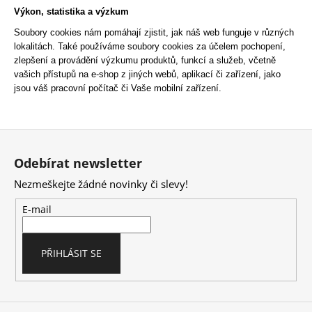
Výkon, statistika a výzkum
Soubory cookies nám pomáhají zjistit, jak náš web funguje v různých
lokalitách. Také používáme soubory cookies za účelem pochopení,
zlepšení a provádění výzkumu produktů, funkcí a služeb, včetně
vašich přístupů na e-shop z jiných webů, aplikací či zařízení, jako
jsou váš pracovní počítač či Vaše mobilní zařízení.
Z
á
Odebírat newsletter
p
Nezmeškejte žádné novinky či slevy!
a
t
E-mail
í
PŘIHLÁSIT SE