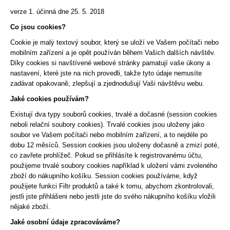
a
verze 1. účinná dne 25. 5. 2018
j
Co jsou cookies?
í
Cookie je malý textový soubor, který se uloží ve Vašem počítači nebo
t
mobilním zařízení a je opět používán během Vašich dalších návštěv.
?
Díky cookies si navštívené webové stránky pamatují vaše úkony a
nastavení, které jste na nich provedli, takže tyto údaje nemusíte
zadávat opakovaně, zlepšují a zjednodušují Vaši návštěvu webu.
Jaké cookies používám?
Existují dva typy souborů cookies, trvalé a dočasné (session cookies
HLEDAT
neboli relační soubory cookies). Trvalé cookies jsou uloženy jako
soubor ve Vašem počítači nebo mobilním zařízení, a to nejdéle po
dobu 12 měsíců. Session cookies jsou uloženy dočasně a zmizí poté,
co zavřete prohlížeč. Pokud se přihlásíte k registrovanému účtu,
D
použijeme trvalé soubory cookies například k uložení vámi zvoleného
o
zboží do nákupního košíku. Session cookies používáme, když
p
použijete funkci Filtr produktů a také k tomu, abychom zkontrolovali,
o
jestli jste přihlášeni nebo jestli jste do svého nákupního košíku vložili
r
nějaké zboží.
u
Jaké osobní údaje zpracováváme?