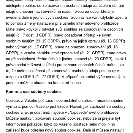
udělujete souhlas se zpracováním osobních údajů za účelem sbírání
údajů o chování návštěvníků na našem webu na dobu, která je
uvedena dále u jednotlivých cookies. Souhlas lze vzít kdykoliv zpět, a
to pomocí změny nastavení příslušného internetového prohlížeče.
Máte právo kdykoliv odvolat svůj souhlas se zpracováním osobních
údajů (čl. 7 odst. 3 GDPR), právo požadovat přístup ke svým
osobním údajům (čl. 15 GDPR), právo na jejich opravu (čl. 16 GDPR)
nebo výmaz (čl. 17 GDPR), právo na omezení zpracování (čl. 18
GDPR), a vznést námitku proti zpracování (čl. 21 GDPR), máte právo
na přenositelnost těchto údajů k jinému správci (čl. 20 GDPR), jakož i
právo podat stížnost u Úřadu pro ochranu osobních údajů, máte-li za
to, že naše společnost při zpracování osobních údajů postupuje v
rozporu s GDPR (čl. 77 GDPR). V případě uplatnění výše uvedených
práv se můžete obracet na kontaktní osobu.
Kontrola nad soubory cookies
Cookies z Vašeho počítače nebo mobilního zařízení můžete snadno
vymazat pomocí Vašeho prohlížeče. Návod, jak zacházet se soubory
cookies a jak je odstranit, najdete v „Nápovědě“ svého prohlížeče.
Můžete nastavit blokování souborů cookies, nebo že si přejete být
informováni pokaždé, když do Vašeho počítače nebo mobilního
zařízení bude odeslán nový soubor cookies. Dále si můžete nastavit