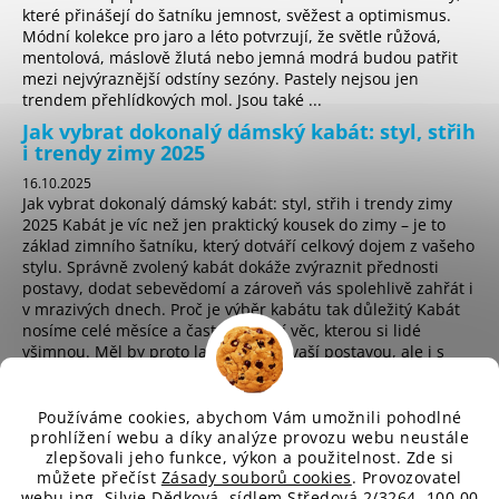
které přinášejí do šatníku jemnost, svěžest a optimismus.
Módní kolekce pro jaro a léto potvrzují, že světle růžová,
mentolová, máslově žlutá nebo jemná modrá budou patřit
mezi nejvýraznější odstíny sezóny. Pastely nejsou jen
trendem přehlídkových mol. Jsou také ...
Jak vybrat dokonalý dámský kabát: styl, střih
i trendy zimy 2025
16.10.2025
Jak vybrat dokonalý dámský kabát: styl, střih i trendy zimy
2025 Kabát je víc než jen praktický kousek do zimy – je to
základ zimního šatníku, který dotváří celkový dojem z vašeho
stylu. Správně zvolený kabát dokáže zvýraznit přednosti
postavy, dodat sebevědomí a zároveň vás spolehlivě zahřát i
v mrazivých dnech. Proč je výběr kabátu tak důležitý Kabát
nosíme celé měsíce a často je první věc, kterou si lidé
všimnou. Měl by proto ladit nejen s vaší postavou, ale i s
osobním stylem a životním t...
Používáme cookies, abychom Vám umožnili pohodlné
prohlížení webu a díky analýze provozu webu neustále
zlepšovali jeho funkce, výkon a použitelnost. Zde si
sd
můžete přečíst
Zásady souborů cookies
. Provozovatel
webu ing. Silvie Dědková, sídlem Středová 2/3264, 100 00