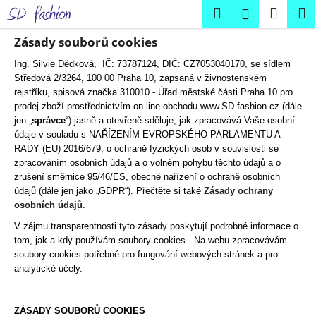
K
Přejít
Hledat
Náku
M
Přihlášení
na
o
obsah
Zpět
Zpět
košík
š
Zásady souborů cookies
í
Ing. Silvie Dědková, IČ: 73787124, DIČ: CZ7053040170, se sídlem
C
k
Středová 2/3264, 100 00 Praha 10, zapsaná v živnostenském
o
rejstříku, spisová značka 310010 - Úřad městské části Praha 10 pro
prodej zboží prostřednictvím on-line obchodu www.SD-fashion.cz (dále
p
jen „
správce
“) jasně a otevřeně sděluje, jak zpracovává Vaše osobní
o
údaje v souladu s NAŘÍZENÍM EVROPSKÉHO PARLAMENTU A
t
RADY (EU) 2016/679, o ochraně fyzických osob v souvislosti se
ř
zpracováním osobních údajů a o volném pohybu těchto údajů a o
zrušení směrnice 95/46/ES, obecné nařízení o ochraně osobních
e
údajů (dále jen jako „GDPR“). Přečtěte si také
Zásady ochrany
b
osobních údajů
.
u
V zájmu transparentnosti tyto zásady poskytují podrobné informace o
j
tom, jak a kdy používám soubory cookies. Na webu zpracovávám
e
soubory cookies potřebné pro fungování webových stránek a pro
analytické účely.
t
e
n
ZÁSADY SOUBORŮ COOKIES