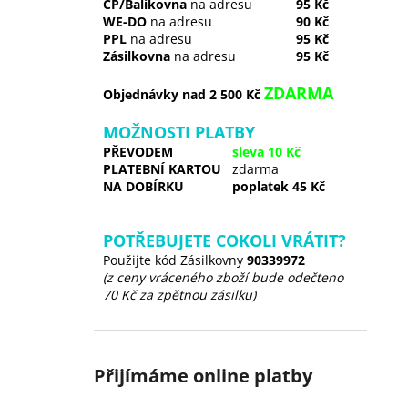
ČP/Balíkovna
na adresu
95 Kč
WE-DO
na adresu
90 Kč
PPL
na adresu
95 Kč
Zásilkovna
na adresu
95 Kč
ZDARMA
Objednávky nad 2 500 Kč
MOŽNOSTI PLATBY
PŘEVODEM
sleva 10 Kč
PLATEBNÍ KARTOU
zdarma
NA DOBÍRKU
poplatek 45 Kč
POTŘEBUJETE COKOLI VRÁTIT?
Použijte kód Zásilkovny
90339972
(z ceny vráceného zboží bude odečteno
70 Kč za zpětnou zásilku)
Přijímáme online platby