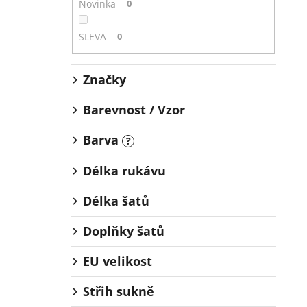
Novinka
0
SLEVA
0
Značky
Barevnost / Vzor
Barva
?
Délka rukávu
Délka šatů
Doplňky šatů
EU velikost
Střih sukně