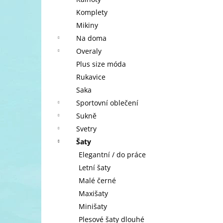
l
Komplety
Mikiny
Na doma
Overaly
Plus size móda
Rukavice
Saka
Sportovní oblečení
Sukně
Svetry
Šaty
Elegantní / do práce
Letní šaty
Malé černé
Maxišaty
Minišaty
Plesové šaty dlouhé