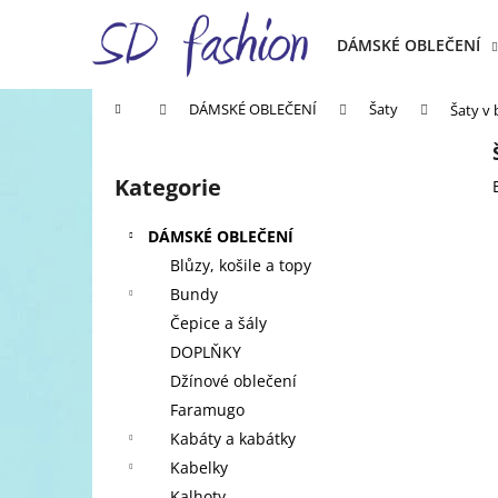
K
Přejít
na
o
DÁMSKÉ OBLEČENÍ
obsah
Zpět
Zpět
š
do
do
í
Domů
DÁMSKÉ OBLEČENÍ
Šaty
Šaty v 
k
obchodu
obchodu
P
o
Kategorie
Přeskočit
s
kategorie
t
DÁMSKÉ OBLEČENÍ
r
Blůzy, košile a topy
a
Bundy
n
Čepice a šály
n
DOPLŇKY
í
Džínové oblečení
p
Faramugo
a
Kabáty a kabátky
n
Kabelky
e
Kalhoty