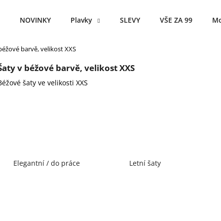
NOVINKY
Plavky
SLEVY
VŠE ZA 99
Mo
béžové barvě, velikost XXS
Co potřebujete najít?
Šaty v béžové barvě, velikost XXS
Béžové šaty ve velikosti XXS
HLEDAT
Doporučujeme
Elegantní / do práce
Letní šaty