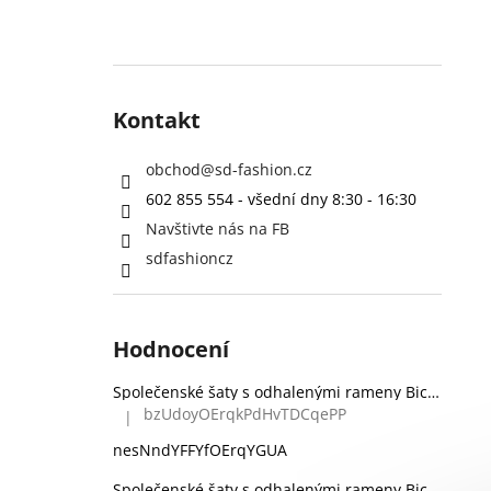
Kontakt
obchod
@
sd-fashion.cz
602 855 554 - všední dny 8:30 - 16:30
Navštivte nás na FB
sdfashioncz
Hodnocení
Společenské šaty s odhalenými rameny Bicotone 336 zelené
bzUdoyOErqkPdHvTDCqePP
|
Hodnocení produktu je 5 z 5 hvězdiček.
nesNndYFFYfOErqYGUA
Společenské šaty s odhalenými rameny Bicotone 336 černé