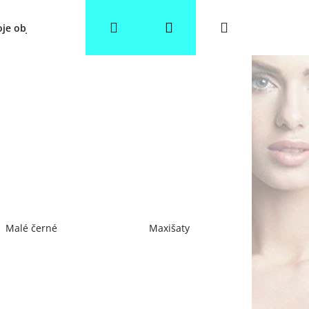
Hledat
Přihlášení
Nákupní
je objednávka
Věrnostní slevy
Obchodní podmínky
košík
Malé černé
Maxišaty