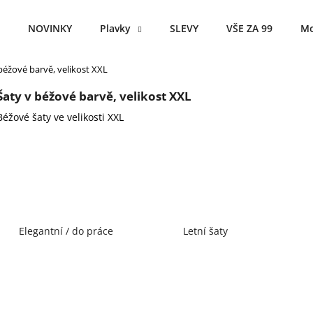
NOVINKY
Plavky
SLEVY
VŠE ZA 99
Mo
béžové barvě, velikost XXL
Co potřebujete najít?
Šaty v béžové barvě, velikost XXL
Béžové šaty ve velikosti XXL
HLEDAT
Doporučujeme
Elegantní / do práce
Letní šaty