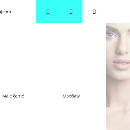
Hledat
Přihlášení
Nákupní
je objednávka
Věrnostní slevy
Obchodní podmínky
košík
Malé černé
Maxišaty