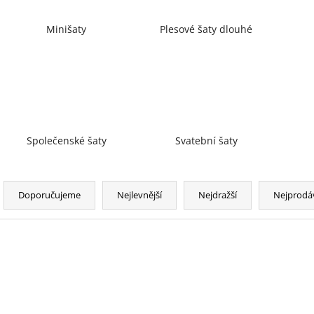
Minišaty
Plesové šaty dlouhé
Společenské šaty
Svatební šaty
Ř
a
Doporučujeme
Nejlevnější
Nejdražší
Nejprodá
z
e
n
V
NOVINKA
í
ý
p
p
r
i