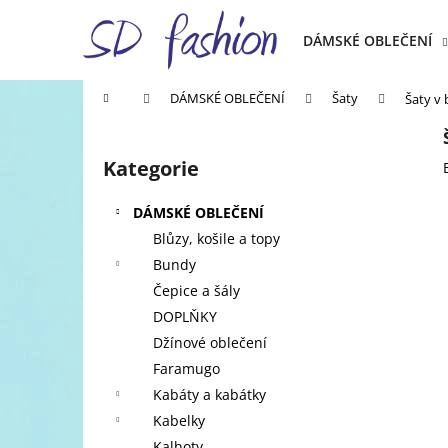
K
Přejít
na
o
DÁMSKÉ OBLEČENÍ
obsah
Zpět
Zpět
š
do
do
í
Domů
DÁMSKÉ OBLEČENÍ
Šaty
Šaty v 
k
obchodu
obchodu
P
o
Kategorie
Přeskočit
s
kategorie
t
DÁMSKÉ OBLEČENÍ
r
Blůzy, košile a topy
a
Bundy
n
Čepice a šály
n
DOPLŇKY
í
Džínové oblečení
p
Faramugo
a
Kabáty a kabátky
n
Kabelky
e
Kalhoty