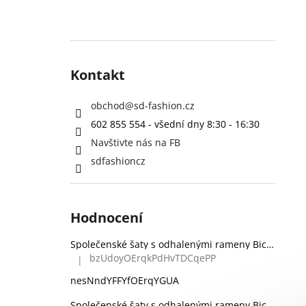
Kontakt
obchod
@
sd-fashion.cz
602 855 554 - všední dny 8:30 - 16:30
Navštivte nás na FB
sdfashioncz
Hodnocení
Společenské šaty s odhalenými rameny Bicotone 336 zelené
bzUdoyOErqkPdHvTDCqePP
|
Hodnocení produktu je 5 z 5 hvězdiček.
nesNndYFFYfOErqYGUA
Společenské šaty s odhalenými rameny Bicotone 336 černé