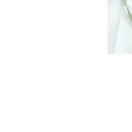
rškem,
Dlouhé společenské šaty
y a
Bicotone BC330 se spadlými
h MOE
rameny béžové
14 dnů
Dodání cca do 10 až 14 dnů
2 190 Kč
DETAIL