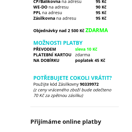
ČP/Balíkovna
na adresu
95 Kč
WE-DO
na adresu
90 Kč
PPL
na adresu
95 Kč
Zásilkovna
na adresu
95 Kč
ZDARMA
Objednávky nad 2 500 Kč
MOŽNOSTI PLATBY
PŘEVODEM
sleva 10 Kč
PLATEBNÍ KARTOU
zdarma
NA DOBÍRKU
poplatek 45 Kč
POTŘEBUJETE COKOLI VRÁTIT?
Použijte kód Zásilkovny
90339972
(z ceny vráceného zboží bude odečteno
70 Kč za zpětnou zásilku)
Přijímáme online platby