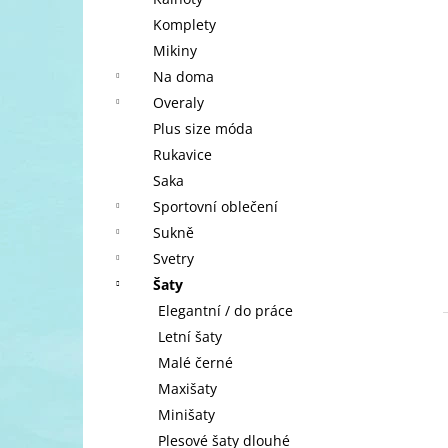
l
Komplety
Mikiny
Na doma
Overaly
Plus size móda
Rukavice
Saka
Sportovní oblečení
Sukně
Svetry
Šaty
Elegantní / do práce
Letní šaty
Malé černé
Maxišaty
Minišaty
Plesové šaty dlouhé