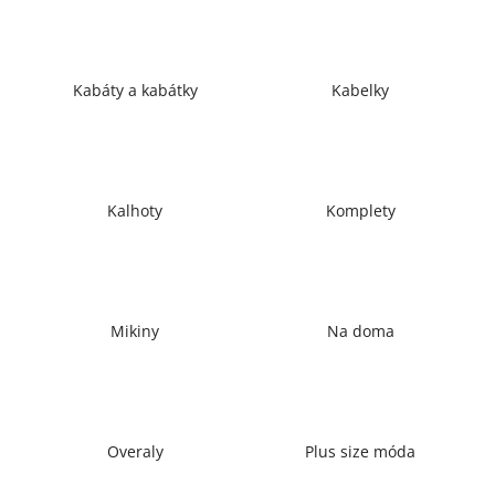
a
j
í
Kabáty a kabátky
Kabelky
t
?
Kalhoty
Komplety
HLEDAT
Mikiny
Na doma
D
o
p
o
r
Overaly
Plus size móda
u