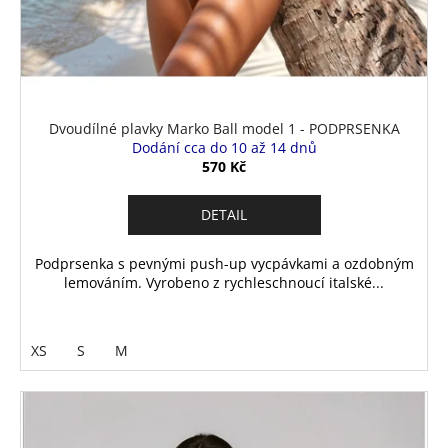
Dvoudílné plavky Marko Ball model 1 - PODPRSENKA
Dodání cca do 10 až 14 dnů
570 Kč
DETAIL
Podprsenka s pevnými push-up vycpávkami a ozdobným
lemováním. Vyrobeno z rychleschnoucí italské...
XS
S
M