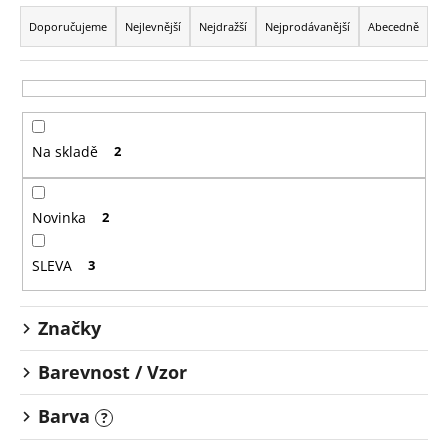
Ř
a
Doporučujeme
Nejlevnější
Nejdražší
Nejprodávanější
Abecedně
z
e
n
í
Na skladě
2
p
r
o
Novinka
2
d
u
SLEVA
3
k
t
Značky
ů
Barevnost / Vzor
Barva
?