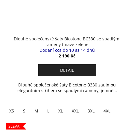
Dlouhé společenské šaty Bicotone BC330 se spadlými
rameny tmavě zelené
Dodání cca do 10 až 14 dnů
2 190 Kč
DETAIL
Dlouhé společenské šaty Bicotone B330 zaujmou
elegantním střihem se spadlými rameny, jemně...
XS
S
M
L
XL
XXL
3XL
4XL
SLEVA