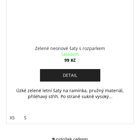
Zelené neonové šaty s rozparkem
Skladem
99 Kč
DETAIL
Úzké zelené letní šaty na ramínka, pružný materiál,
přiléhavý střih. Po straně sukně vysoký...
XS
S
9
položek celkem