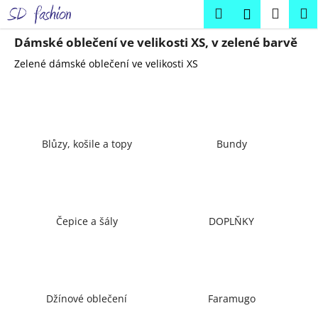
K
Přejít
Hledat
Náku
M
Přihlášení
na
o
obsah
Zpět
Zpět
košík
š
Dámské oblečení ve velikosti XS, v zelené barvě
í
Zelené dámské oblečení ve velikosti XS
C
k
o
p
o
Blůzy, košile a topy
Bundy
t
ř
e
b
u
Čepice a šály
DOPLŇKY
j
e
t
e
Džínové oblečení
Faramugo
n