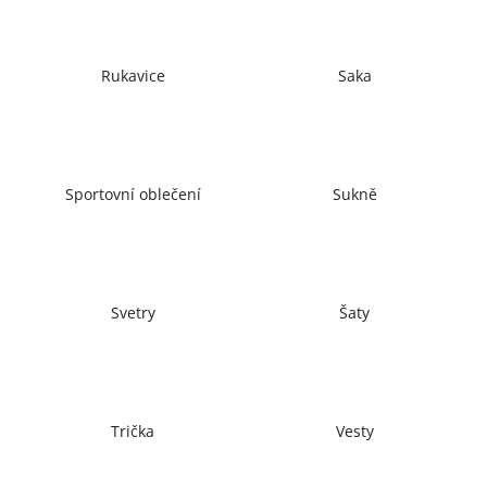
č
u
j
e
Rukavice
Saka
m
e
Sportovní oblečení
Sukně
Svetry
Šaty
Trička
Vesty