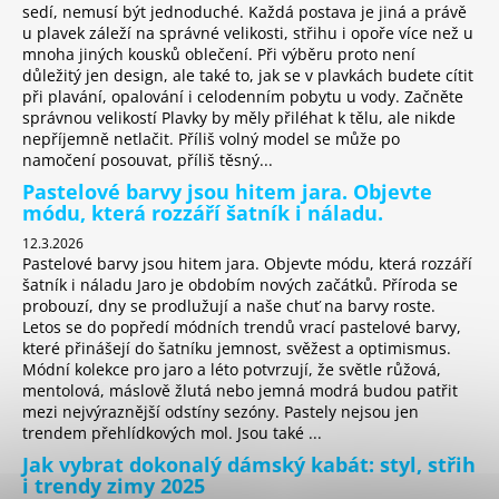
sedí, nemusí být jednoduché. Každá postava je jiná a právě
u plavek záleží na správné velikosti, střihu i opoře více než u
mnoha jiných kousků oblečení. Při výběru proto není
důležitý jen design, ale také to, jak se v plavkách budete cítit
při plavání, opalování i celodenním pobytu u vody. Začněte
správnou velikostí Plavky by měly přiléhat k tělu, ale nikde
nepříjemně netlačit. Příliš volný model se může po
namočení posouvat, příliš těsný...
Pastelové barvy jsou hitem jara. Objevte
módu, která rozzáří šatník i náladu.
12.3.2026
Pastelové barvy jsou hitem jara. Objevte módu, která rozzáří
šatník i náladu Jaro je obdobím nových začátků. Příroda se
probouzí, dny se prodlužují a naše chuť na barvy roste.
Letos se do popředí módních trendů vrací pastelové barvy,
které přinášejí do šatníku jemnost, svěžest a optimismus.
Módní kolekce pro jaro a léto potvrzují, že světle růžová,
mentolová, máslově žlutá nebo jemná modrá budou patřit
mezi nejvýraznější odstíny sezóny. Pastely nejsou jen
trendem přehlídkových mol. Jsou také ...
Jak vybrat dokonalý dámský kabát: styl, střih
i trendy zimy 2025