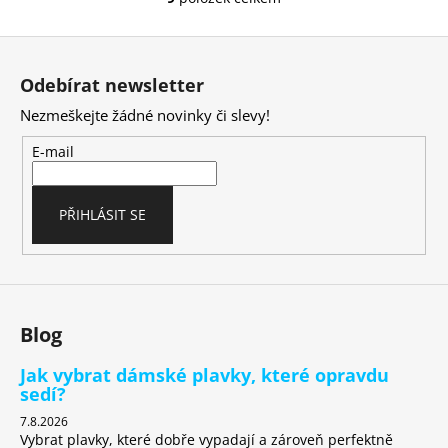
O
v
Z
l
á
á
Odebírat newsletter
d
p
a
Nezmeškejte žádné novinky či slevy!
a
c
t
E-mail
í
í
p
r
PŘIHLÁSIT SE
v
k
y
v
ý
Blog
p
i
Jak vybrat dámské plavky, které opravdu
s
sedí?
u
7.8.2026
Vybrat plavky, které dobře vypadají a zároveň perfektně