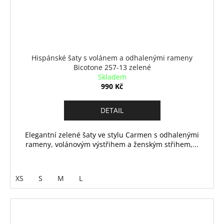
Hispánské šaty s volánem a odhalenými rameny
Bicotone 257-13 zelené
Skladem
990 Kč
DETAIL
Elegantní zelené šaty ve stylu Carmen s odhalenými
rameny, volánovým výstřihem a ženským střihem,...
XS
S
M
L