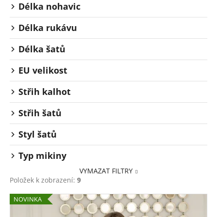
Délka nohavic
Délka rukávu
Délka šatů
EU velikost
Střih kalhot
Střih šatů
Styl šatů
Typ mikiny
VYMAZAT FILTRY
Položek k zobrazení:
9
V
NOVINKA
ý