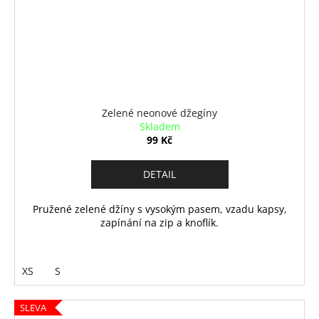
Zelené neonové džegíny
Skladem
99 Kč
DETAIL
Pružené zelené džíny s vysokým pasem, vzadu kapsy,
zapínání na zip a knoflík.
XS
S
SLEVA