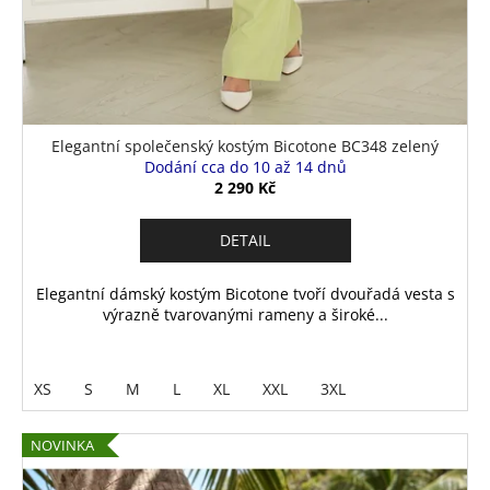
Elegantní společenský kostým Bicotone BC348 zelený
Dodání cca do 10 až 14 dnů
2 290 Kč
DETAIL
Elegantní dámský kostým Bicotone tvoří dvouřadá vesta s
výrazně tvarovanými rameny a široké...
XS
S
M
L
XL
XXL
3XL
NOVINKA