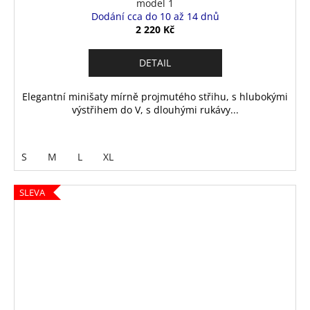
model 1
Dodání cca do 10 až 14 dnů
2 220 Kč
DETAIL
Elegantní minišaty mírně projmutého střihu, s hlubokými
výstřihem do V, s dlouhými rukávy...
S
M
L
XL
SLEVA