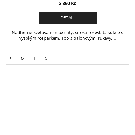
2 360 Kč
DETAIL
Nádherné květované maxišaty, široká rozevlátá sukně s
vysokým rozparkem. Top s balonovými rukávy,...
S
M
L
XL