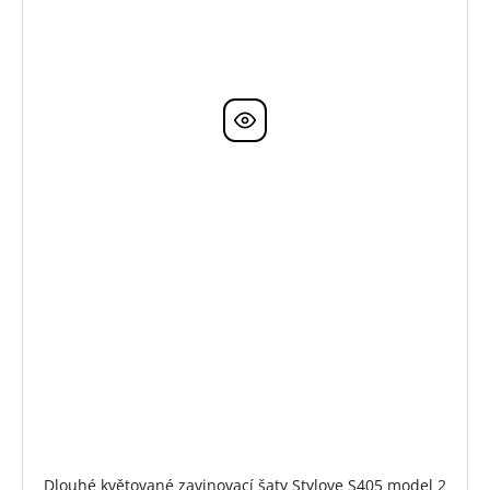
Dlouhé květované zavinovací šaty Stylove S405 model 2