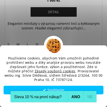
1 950 Kč
DETAIL
Elegantní minišaty s výraznou ramenní linií a květovaným
vzorem. Hladké elegantní zdůrazňující...
S
M
L
XL
Používáme cookies, abychom Vám umožnili pohodlné
prohlížení webu a díky analýze provozu webu neustále
zlepšovali jeho funkce, výkon a použitelnost. Zde si
můžete přečíst
Zásady souborů cookies
. Provozovatel
webu ing. Silvie Dědková, sídlem Středová 2/3264, 100 00
Praha 10, IČ 73787124.
Souhlasím
Sleva 10 % na první nákup?​
ANO
NE
Nastavení