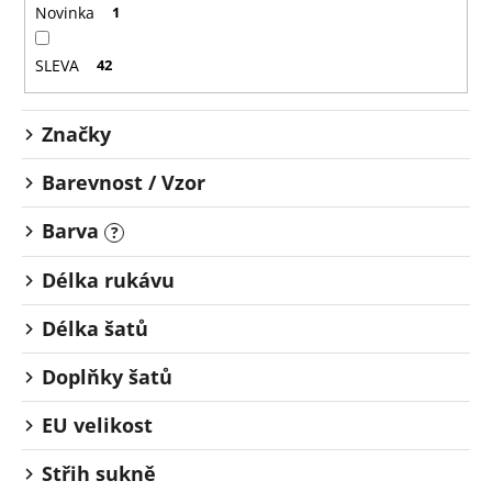
o
č
Novinka
1
u
d
j
u
SLEVA
42
e
k
m
t
e
Značky
ů
Barevnost / Vzor
Barva
?
Délka rukávu
Délka šatů
Doplňky šatů
EU velikost
Střih sukně