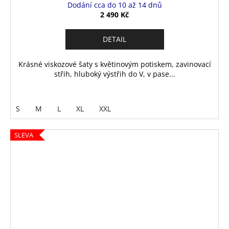
Dodání cca do 10 až 14 dnů
2 490 Kč
DETAIL
Krásné viskozové šaty s květinovým potiskem, zavinovací
střih, hluboký výstřih do V, v pase...
S
M
L
XL
XXL
SLEVA