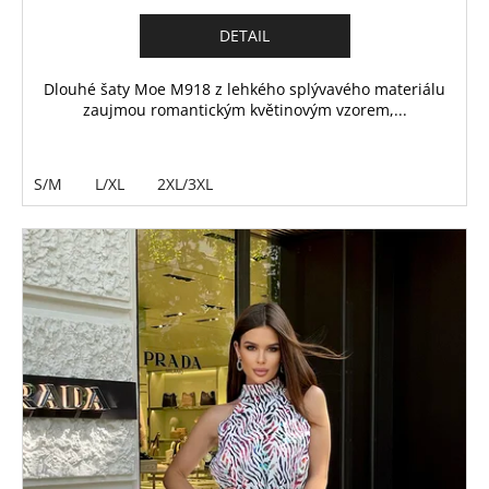
DETAIL
Dlouhé šaty Moe M918 z lehkého splývavého materiálu
zaujmou romantickým květinovým vzorem,...
S/M
L/XL
2XL/3XL