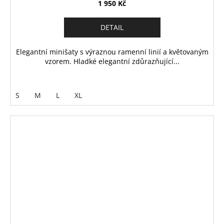
1 950 Kč
DETAIL
Elegantní minišaty s výraznou ramenní linií a květovaným
vzorem. Hladké elegantní zdůrazňující...
S
M
L
XL