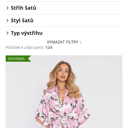
Střih šatů
Styl šatů
Typ výstřihu
VYMAZAT FILTRY
Položek k zobrazení:
124
V
NOVINKA
ý
p
i
s
p
r
o
d
u