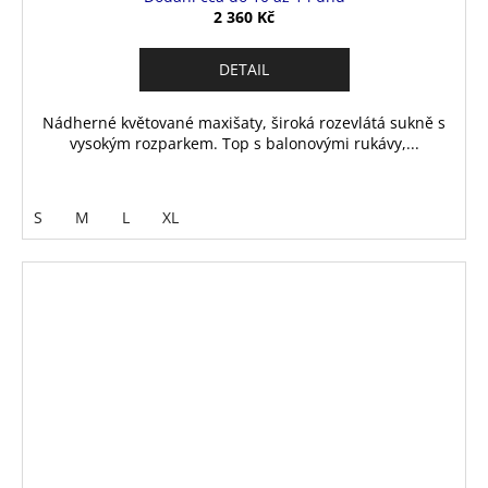
2 360 Kč
DETAIL
Nádherné květované maxišaty, široká rozevlátá sukně s
vysokým rozparkem. Top s balonovými rukávy,...
S
M
L
XL