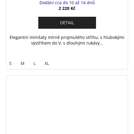
Dodání cca do 10 až 14 dnů
2 220 Kč
DETAIL
Elegantní minišaty mírně projmutého střihu, s hlubokými
výstřihem do V, s dlouhými rukávy...
S
M
L
XL