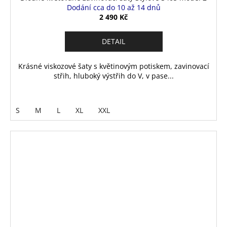
Dodání cca do 10 až 14 dnů
2 490 Kč
DETAIL
Krásné viskozové šaty s květinovým potiskem, zavinovací
střih, hluboký výstřih do V, v pase...
S
M
L
XL
XXL