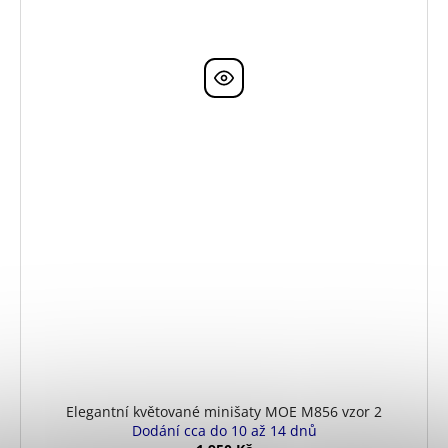
Elegantní květované minišaty MOE M856 vzor 2
Dodání cca do 10 až 14 dnů