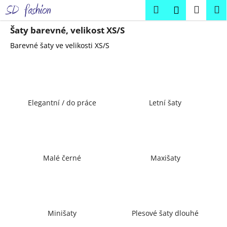
K
Přejít
Hledat
Náku
M
Přihlášení
na
o
obsah
Zpět
Zpět
košík
š
Šaty barevné, velikost XS/S
í
Barevné šaty ve velikosti XS/S
C
k
o
p
o
Elegantní / do práce
Letní šaty
t
ř
e
b
u
Malé černé
Maxišaty
j
e
t
e
Minišaty
Plesové šaty dlouhé
n