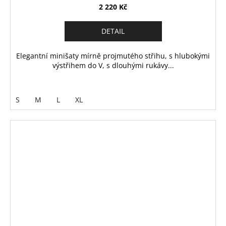
2 220 Kč
DETAIL
Elegantní minišaty mírně projmutého střihu, s hlubokými
výstřihem do V, s dlouhými rukávy...
S
M
L
XL