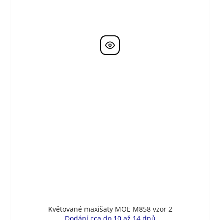
Květované maxišaty MOE M858 vzor 2
Dodání cca do 10 až 14 dnů