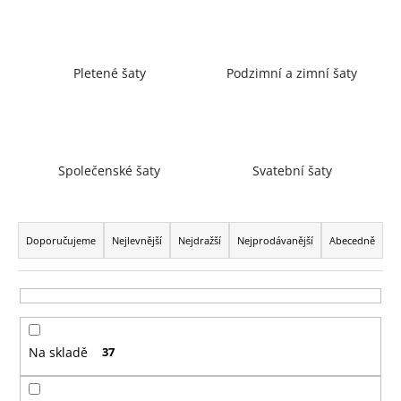
a
j
í
Pletené šaty
Podzimní a zimní šaty
t
?
Společenské šaty
Svatební šaty
HLEDAT
Ř
a
Doporučujeme
Nejlevnější
Nejdražší
Nejprodávanější
Abecedně
z
D
e
o
n
p
í
o
Na skladě
37
p
r
r
u