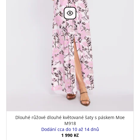
k
t
ů
Dlouhé růžové dlouhé květované šaty s páskem Moe
M918
Dodání cca do 10 až 14 dnů
1 990 Kč