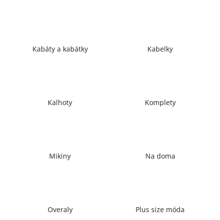
a
j
í
t
Kabáty a kabátky
Kabelky
?
Kalhoty
Komplety
HLEDAT
D
Mikiny
Na doma
o
p
o
r
u
Overaly
Plus size móda