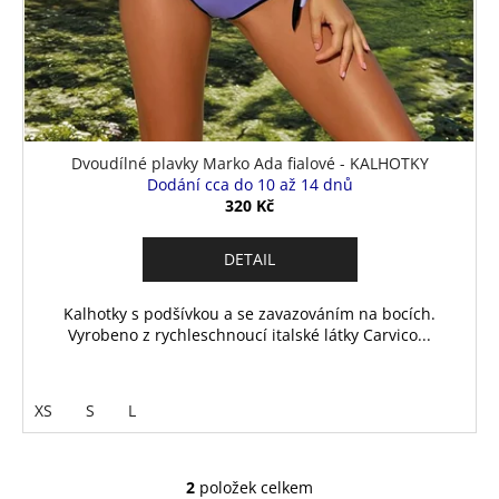
Dvoudílné plavky Marko Ada fialové - KALHOTKY
Dodání cca do 10 až 14 dnů
320 Kč
DETAIL
Kalhotky s podšívkou a se zavazováním na bocích.
Vyrobeno z rychleschnoucí italské látky Carvico...
XS
S
L
2
položek celkem
O