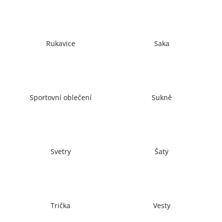
č
u
j
e
Rukavice
Saka
m
e
Sportovní oblečení
Sukně
Svetry
Šaty
Trička
Vesty