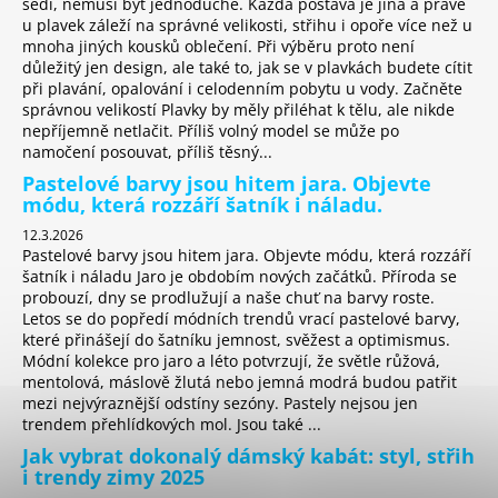
sedí, nemusí být jednoduché. Každá postava je jiná a právě
u plavek záleží na správné velikosti, střihu i opoře více než u
mnoha jiných kousků oblečení. Při výběru proto není
důležitý jen design, ale také to, jak se v plavkách budete cítit
při plavání, opalování i celodenním pobytu u vody. Začněte
správnou velikostí Plavky by měly přiléhat k tělu, ale nikde
nepříjemně netlačit. Příliš volný model se může po
namočení posouvat, příliš těsný...
Pastelové barvy jsou hitem jara. Objevte
módu, která rozzáří šatník i náladu.
12.3.2026
Pastelové barvy jsou hitem jara. Objevte módu, která rozzáří
šatník i náladu Jaro je obdobím nových začátků. Příroda se
probouzí, dny se prodlužují a naše chuť na barvy roste.
Letos se do popředí módních trendů vrací pastelové barvy,
které přinášejí do šatníku jemnost, svěžest a optimismus.
Módní kolekce pro jaro a léto potvrzují, že světle růžová,
mentolová, máslově žlutá nebo jemná modrá budou patřit
mezi nejvýraznější odstíny sezóny. Pastely nejsou jen
trendem přehlídkových mol. Jsou také ...
Jak vybrat dokonalý dámský kabát: styl, střih
i trendy zimy 2025