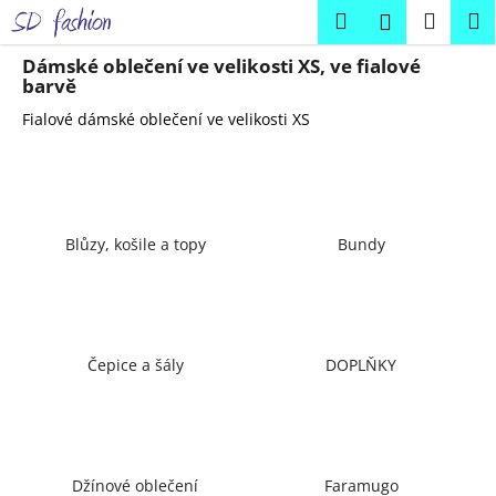
K
Přejít
Hledat
Náku
M
Přihlášení
na
o
obsah
Zpět
Zpět
košík
š
Dámské oblečení ve velikosti XS, ve fialové
barvě
í
C
Fialové dámské oblečení ve velikosti XS
k
o
p
o
t
Blůzy, košile a topy
Bundy
ř
e
b
u
Čepice a šály
DOPLŇKY
j
e
t
e
Džínové oblečení
Faramugo
n