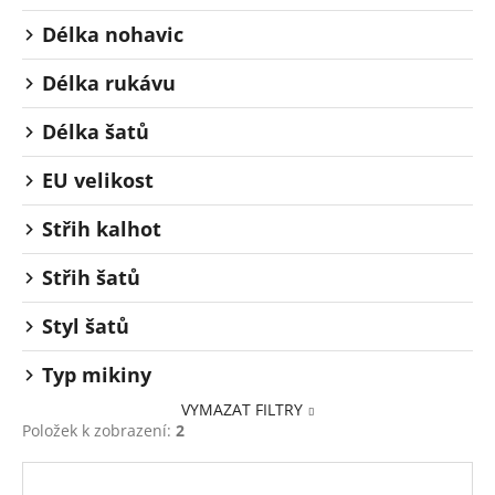
Délka nohavic
Délka rukávu
Délka šatů
EU velikost
Střih kalhot
Střih šatů
Styl šatů
Typ mikiny
VYMAZAT FILTRY
Položek k zobrazení:
2
V