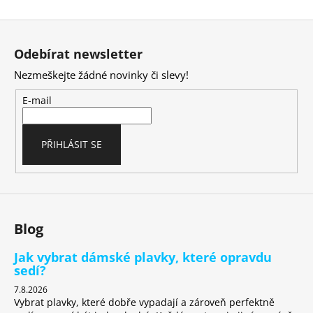
v
Z
l
á
á
Odebírat newsletter
d
p
a
Nezmeškejte žádné novinky či slevy!
a
c
t
E-mail
í
í
p
r
PŘIHLÁSIT SE
v
k
y
v
ý
Blog
p
i
Jak vybrat dámské plavky, které opravdu
s
sedí?
u
7.8.2026
Vybrat plavky, které dobře vypadají a zároveň perfektně