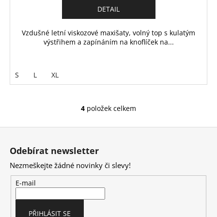
DETAIL
Vzdušné letní viskozové maxišaty, volný top s kulatým
výstřihem a zapínáním na knoflíček na...
S
L
XL
4
položek celkem
O
v
Z
l
á
á
Odebírat newsletter
d
p
a
Nezmeškejte žádné novinky či slevy!
a
c
t
E-mail
í
í
p
r
PŘIHLÁSIT SE