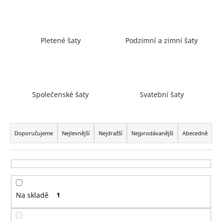
a
j
í
Pletené šaty
Podzimní a zimní šaty
t
?
Společenské šaty
Svatební šaty
HLEDAT
Ř
a
Doporučujeme
Nejlevnější
Nejdražší
Nejprodávanější
Abecedně
z
D
e
o
n
p
í
o
Na skladě
1
p
r
r
u