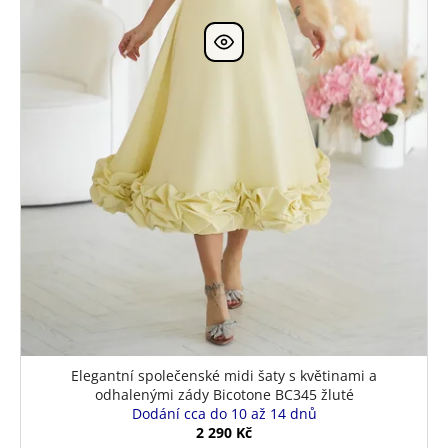
k
t
ů
Elegantní společenské midi šaty s květinami a
odhalenými zády Bicotone BC345 žluté
Dodání cca do 10 až 14 dnů
2 290 Kč