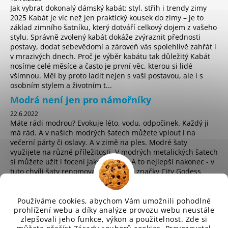
Jak vybrat dokonalý dámský kabát: styl, střih i trendy zimy
2025 Kabát je víc než jen praktický kousek do zimy – je to
základ zimního šatníku, který dotváří celkový dojem z vašeho
stylu. Správně zvolený kabát dokáže zvýraznit přednosti
postavy, dodat sebevědomí a zároveň vás spolehlivě zahřát i
v mrazivých dnech. Proč je výběr kabátu tak důležitý Kabát
nosíme celé měsíce a často je první věc, kterou si lidé
všimnou. Měl by proto ladit nejen s vaší postavou, ale i s
osobním stylem a životním t...
Modrá není jen pro námořníky
22.6.2022
Máte rádi modrou? Evokuje léto, vodu, odpočinek. Každý ji
má rád. A v našich modrých šatech můžete vplout i na
večerní párty či oslavy. A v zimě na ples. Modré šaty
využijete na různé příležitosti. V modrých metalických šatech
si můžete užít i focení jako hvězda. A to nejlepší nakonec - v
tuto chvíli šaty renomované anglické značky City Godess
koupíte za pouhých 225 Kč! ...
Používáme cookies, abychom Vám umožnili pohodlné
prohlížení webu a díky analýze provozu webu neustále
zlepšovali jeho funkce, výkon a použitelnost. Zde si
sd