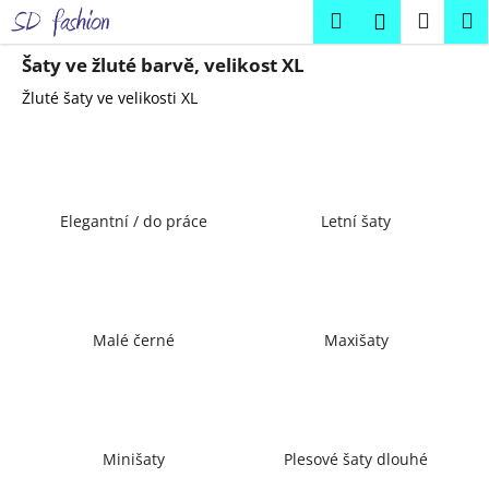
K
Přejít
Hledat
Náku
M
Přihlášení
na
o
obsah
Zpět
Zpět
košík
š
Šaty ve žluté barvě, velikost XL
í
Žluté šaty ve velikosti XL
C
k
o
p
o
Elegantní / do práce
Letní šaty
t
ř
e
b
u
Malé černé
Maxišaty
j
e
t
e
Minišaty
Plesové šaty dlouhé
n