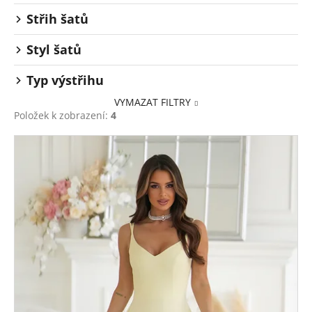
Střih šatů
Styl šatů
Typ výstřihu
VYMAZAT FILTRY
Položek k zobrazení:
4
V
ý
p
i
s
p
r
o
d
u