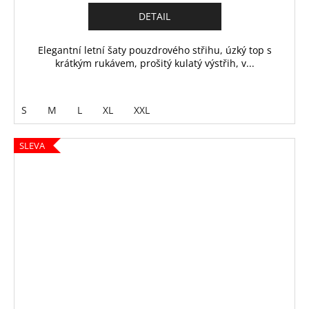
DETAIL
Elegantní letní šaty pouzdrového střihu, úzký top s
krátkým rukávem, prošitý kulatý výstřih, v...
S
M
L
XL
XXL
SLEVA