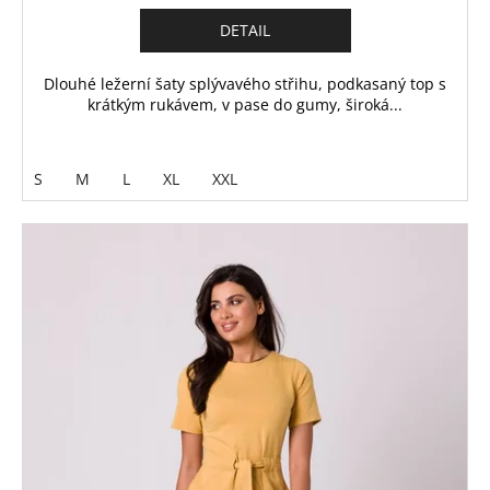
DETAIL
Dlouhé ležerní šaty splývavého střihu, podkasaný top s
krátkým rukávem, v pase do gumy, široká...
S
M
L
XL
XXL