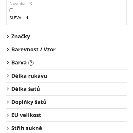
o
č
Novinka
0
u
d
j
u
SLEVA
1
e
k
m
t
e
Značky
ů
Barevnost / Vzor
Barva
?
Délka rukávu
Délka šatů
Doplňky šatů
EU velikost
Střih sukně