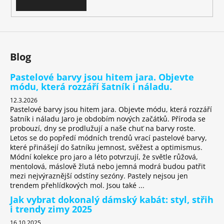
v
k
y
v
ý
Blog
p
i
Pastelové barvy jsou hitem jara. Objevte
s
módu, která rozzáří šatník i náladu.
u
12.3.2026
Pastelové barvy jsou hitem jara. Objevte módu, která rozzáří
šatník i náladu Jaro je obdobím nových začátků. Příroda se
probouzí, dny se prodlužují a naše chuť na barvy roste.
Letos se do popředí módních trendů vrací pastelové barvy,
které přinášejí do šatníku jemnost, svěžest a optimismus.
Módní kolekce pro jaro a léto potvrzují, že světle růžová,
mentolová, máslově žlutá nebo jemná modrá budou patřit
mezi nejvýraznější odstíny sezóny. Pastely nejsou jen
trendem přehlídkových mol. Jsou také ...
Jak vybrat dokonalý dámský kabát: styl, střih
i trendy zimy 2025
16.10.2025