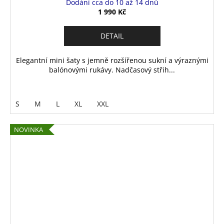
Dodání cca do 10 až 14 dnů
1 990 Kč
DETAIL
Elegantní mini šaty s jemně rozšířenou sukní a výraznými
balónovými rukávy. Nadčasový střih...
S
M
L
XL
XXL
NOVINKA