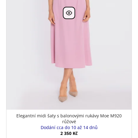
k
t
ů
Elegantní midi šaty s balonovými rukávy Moe M920
růžové
Dodání cca do 10 až 14 dnů
2 350 Kč