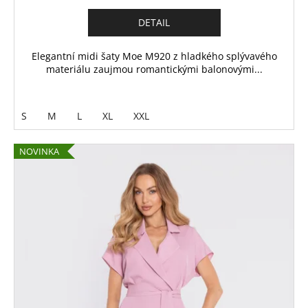
DETAIL
Elegantní midi šaty Moe M920 z hladkého splývavého
materiálu zaujmou romantickými balonovými...
S
M
L
XL
XXL
NOVINKA