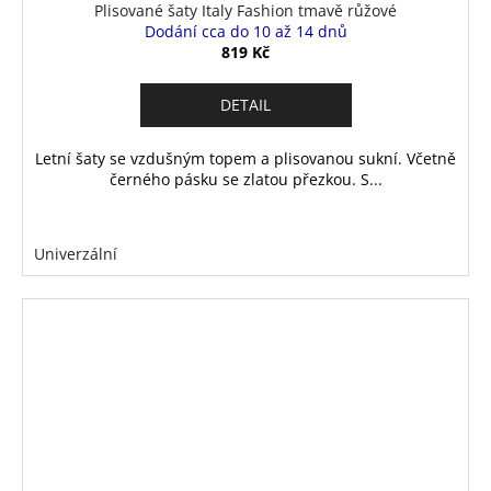
Plisované šaty Italy Fashion tmavě růžové
Dodání cca do 10 až 14 dnů
819 Kč
DETAIL
Letní šaty se vzdušným topem a plisovanou sukní. Včetně
černého pásku se zlatou přezkou. S...
Univerzální