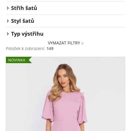
Střih šatů
Styl šatů
Typ výstřihu
VYMAZAT FILTRY
Položek k zobrazení:
149
V
NOVINKA
ý
p
i
s
p
r
o
d
u