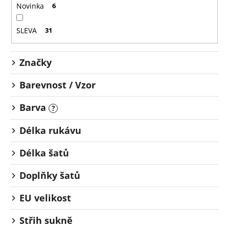
o
č
Novinka
6
u
d
j
u
SLEVA
31
e
k
m
t
e
Značky
ů
Barevnost / Vzor
Barva
?
Délka rukávu
Délka šatů
Doplňky šatů
EU velikost
Střih sukně