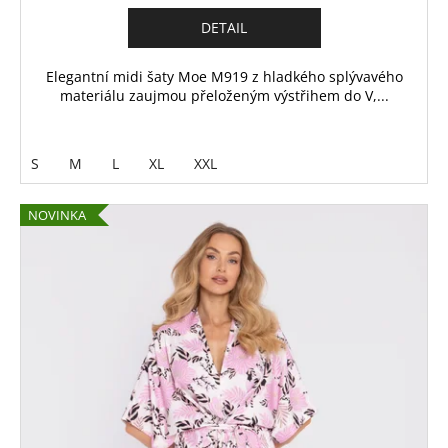
DETAIL
Elegantní midi šaty Moe M919 z hladkého splývavého
materiálu zaujmou přeloženým výstřihem do V,...
S
M
L
XL
XXL
NOVINKA