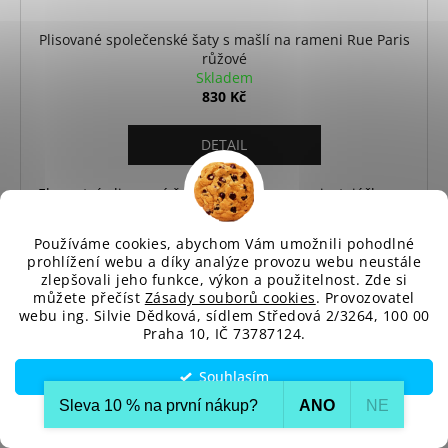
Plisované společenské šaty s mašlí na rameni Rue Paris
růžové
Skladem
830 Kč
DETAIL
Elegantní plisované šaty s mašlí na rameni, stojáčkem a
vzdušným střihem. Ideální na svatby,...
Používáme cookies, abychom Vám umožnili pohodlné
prohlížení webu a díky analýze provozu webu neustále
zlepšovali jeho funkce, výkon a použitelnost. Zde si
Univerzální
můžete přečíst
Zásady souborů cookies
. Provozovatel
webu ing. Silvie Dědková, sídlem Středová 2/3264, 100 00
Praha 10, IČ 73787124.
Souhlasím
Sleva 10 % na první nákup?​
ANO
NE
Nastavení