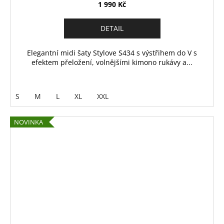
1 990 Kč
DETAIL
Elegantní midi šaty Stylove S434 s výstřihem do V s
efektem přeložení, volnějšími kimono rukávy a...
S
M
L
XL
XXL
NOVINKA