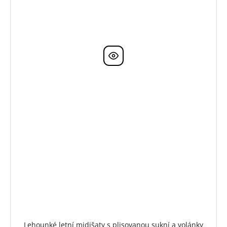
Lehounké letní midišaty s plisovanou sukní a volánky