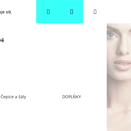
Hledat
Přihlášení
Nákupní
je objednávka
Věrnostní slevy
Obchodní podmínky
košík
vě
Čepice a šály
DOPLŇKY