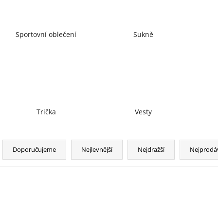
Sportovní oblečení
Sukně
Trička
Vesty
Ř
a
Doporučujeme
Nejlevnější
Nejdražší
Nejprodá
z
e
n
V
NOVINKA
í
ý
p
p