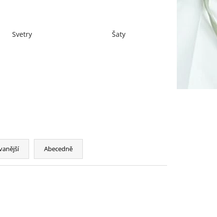
Svetry
Šaty
vanější
Abecedně