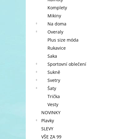
l
Komplety
Mikiny
Na doma
Overaly
Plus size móda
Rukavice
Saka
Sportovní oblečení
Sukně
Svetry
Šaty
Trička
Vesty
NOVINKY
Plavky
SLEVY
VŠE ZA 99