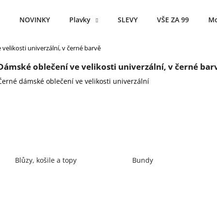
NOVINKY
Plavky
SLEVY
VŠE ZA 99
Mo
velikosti univerzální, v černé barvě
Co potřebujete najít?
Dámské oblečení ve velikosti univerzální, v černé bar
Černé dámské oblečení ve velikosti univerzální
HLEDAT
Doporučujeme
Blůzy, košile a topy
Bundy