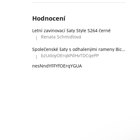
Hodnocení
Letní zavinovací šaty Style S264 černé
Renata Schmidtová
|
Hodnocení produktu je 5 z 5 hvězdiček.
Společenské šaty s odhalenými rameny Bicotone 336 zelené
bzUdoyOErqkPdHvTDCqePP
|
Hodnocení produktu je 5 z 5 hvězdiček.
nesNndYFFYfOErqYGUA