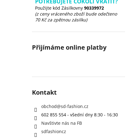
POTŘEBUJETE COKOLI VRÁTIT?
Použijte kód Zásilkovny
90339972
(z ceny vráceného zboží bude odečteno
70 Kč za zpětnou zásilku)
Přijímáme online platby
Kontakt
obchod
@
sd-fashion.cz
602 855 554 - všední dny 8:30 - 16:30
Navštivte nás na FB
sdfashioncz