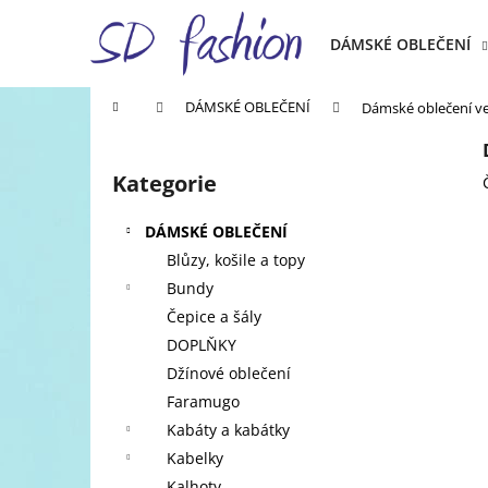
K
Přejít
na
o
DÁMSKÉ OBLEČENÍ
obsah
Zpět
Zpět
š
do
do
í
Domů
DÁMSKÉ OBLEČENÍ
Dámské oblečení ve 
k
obchodu
obchodu
P
o
Kategorie
Přeskočit
s
kategorie
t
DÁMSKÉ OBLEČENÍ
r
Blůzy, košile a topy
a
Bundy
n
Čepice a šály
n
DOPLŇKY
í
Džínové oblečení
p
Faramugo
a
Kabáty a kabátky
n
Kabelky
e
Kalhoty