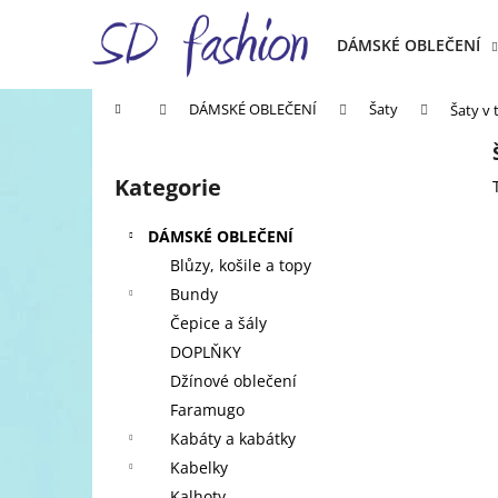
K
Přejít
na
o
DÁMSKÉ OBLEČENÍ
obsah
Zpět
Zpět
š
do
do
í
Domů
DÁMSKÉ OBLEČENÍ
Šaty
Šaty v 
k
obchodu
obchodu
P
o
Kategorie
Přeskočit
s
kategorie
t
DÁMSKÉ OBLEČENÍ
r
Blůzy, košile a topy
a
Bundy
n
Čepice a šály
n
DOPLŇKY
í
Džínové oblečení
p
Faramugo
a
Kabáty a kabátky
n
Kabelky
e
Kalhoty