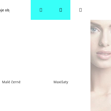
Hledat
Přihlášení
Nákupní
je objednávka
Věrnostní slevy
Obchodní podmínky
košík
Malé černé
Maxišaty