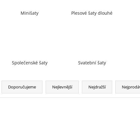
Minišaty
Plesové šaty dlouhé
Společenské šaty
Svatební šaty
Ř
a
Doporučujeme
Nejlevnější
Nejdražší
Nejprodá
z
e
n
V
SLEVA
í
ý
p
p
r
i