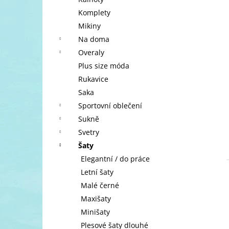
l
Komplety
Mikiny
Na doma
Overaly
Plus size móda
Rukavice
Saka
Sportovní oblečení
Sukně
Svetry
Šaty
Elegantní / do práce
Letní šaty
Malé černé
Maxišaty
Minišaty
Plesové šaty dlouhé