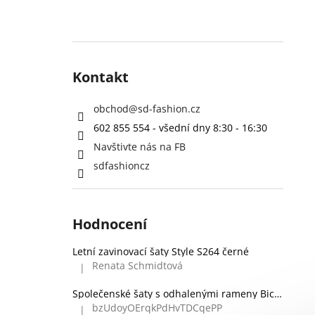
Kontakt
obchod
@
sd-fashion.cz
602 855 554 - všední dny 8:30 - 16:30
Navštivte nás na FB
sdfashioncz
Hodnocení
Letní zavinovací šaty Style S264 černé
Renata Schmidtová
|
Hodnocení produktu je 5 z 5 hvězdiček.
Společenské šaty s odhalenými rameny Bicotone 336 zelené
bzUdoyOErqkPdHvTDCqePP
|
Hodnocení produktu je 5 z 5 hvězdiček.