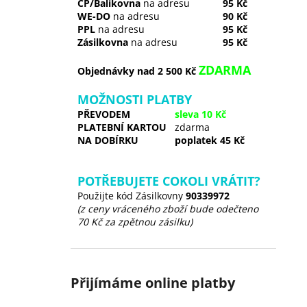
ČP/Balíkovna
na adresu
95 Kč
WE-DO
na adresu
90 Kč
PPL
na adresu
95 Kč
Zásilkovna
na adresu
95 Kč
ZDARMA
Objednávky nad 2 500 Kč
MOŽNOSTI PLATBY
PŘEVODEM
sleva 10 Kč
PLATEBNÍ KARTOU
zdarma
NA DOBÍRKU
poplatek 45 Kč
POTŘEBUJETE COKOLI VRÁTIT?
Použijte kód Zásilkovny
90339972
(z ceny vráceného zboží bude odečteno
70 Kč za zpětnou zásilku)
Přijímáme online platby