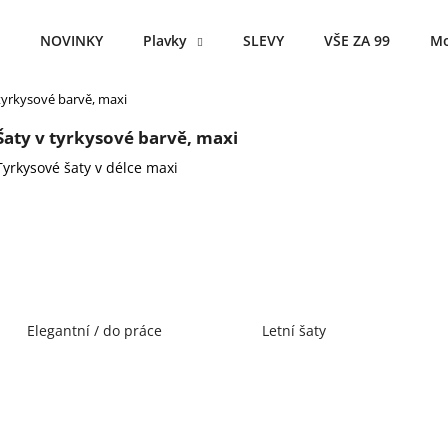
NOVINKY
Plavky
SLEVY
VŠE ZA 99
Mo
tyrkysové barvě, maxi
Co potřebujete najít?
Šaty v tyrkysové barvě, maxi
Tyrkysové šaty v délce maxi
HLEDAT
Doporučujeme
Elegantní / do práce
Letní šaty