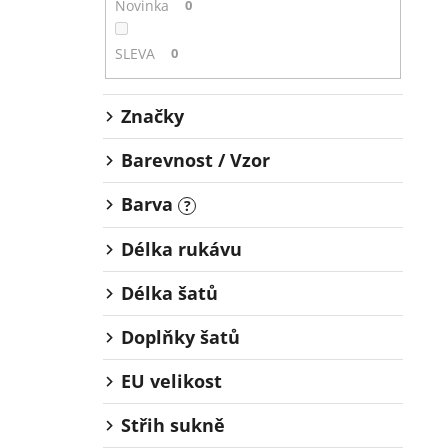
Novinka
0
SLEVA
0
Značky
Barevnost / Vzor
Barva
?
Délka rukávu
Délka šatů
Doplňky šatů
EU velikost
Střih sukně