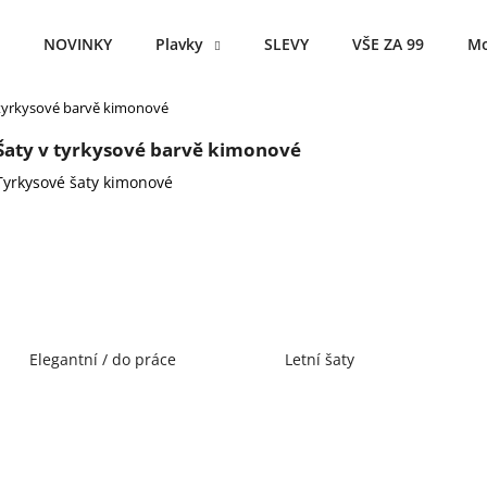
NOVINKY
Plavky
SLEVY
VŠE ZA 99
Mo
 tyrkysové barvě kimonové
Co potřebujete najít?
Šaty v tyrkysové barvě kimonové
Tyrkysové šaty kimonové
HLEDAT
Doporučujeme
Elegantní / do práce
Letní šaty