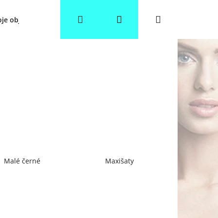
Hledat
Přihlášení
Nákupní
je objednávka
Věrnostní slevy
Obchodní podmínky
košík
Malé černé
Maxišaty