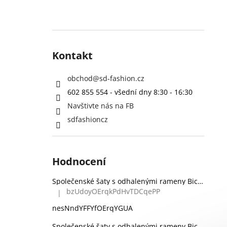
Kontakt
obchod
@
sd-fashion.cz
602 855 554 - všední dny 8:30 - 16:30
Navštivte nás na FB
sdfashioncz
Hodnocení
Společenské šaty s odhalenými rameny Bicotone 336 zelené
bzUdoyOErqkPdHvTDCqePP
|
Hodnocení produktu je 5 z 5 hvězdiček.
nesNndYFFYfOErqYGUA
Společenské šaty s odhalenými rameny Bicotone 336 černé