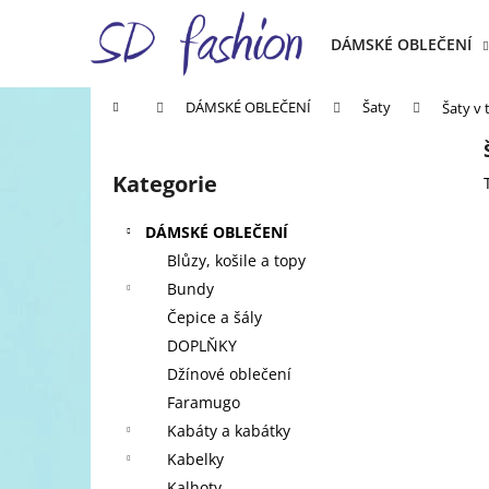
K
Přejít
na
o
DÁMSKÉ OBLEČENÍ
obsah
Zpět
Zpět
š
do
do
í
Domů
DÁMSKÉ OBLEČENÍ
Šaty
Šaty v
k
obchodu
obchodu
P
o
Kategorie
Přeskočit
s
kategorie
t
DÁMSKÉ OBLEČENÍ
r
Blůzy, košile a topy
a
Bundy
n
Čepice a šály
n
DOPLŇKY
í
Džínové oblečení
p
Faramugo
a
Kabáty a kabátky
n
Kabelky
e
Kalhoty