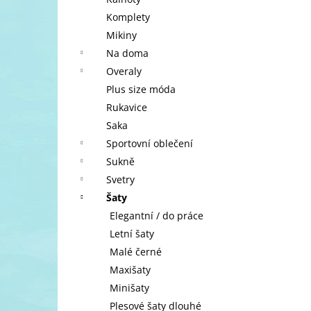
l
Komplety
Mikiny
Na doma
Overaly
Plus size móda
Rukavice
Saka
Sportovní oblečení
Sukně
Svetry
Šaty
Elegantní / do práce
Letní šaty
Malé černé
Maxišaty
Minišaty
Plesové šaty dlouhé