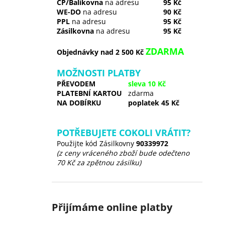
ČP/Balíkovna
na adresu
95 Kč
WE-DO
na adresu
90 Kč
PPL
na adresu
95 Kč
Zásilkovna
na adresu
95 Kč
ZDARMA
Objednávky nad 2 500 Kč
MOŽNOSTI PLATBY
PŘEVODEM
sleva 10 Kč
PLATEBNÍ KARTOU
zdarma
NA DOBÍRKU
poplatek 45 Kč
POTŘEBUJETE COKOLI VRÁTIT?
Použijte kód Zásilkovny
90339972
(z ceny vráceného zboží bude odečteno
70 Kč za zpětnou zásilku)
Přijímáme online platby