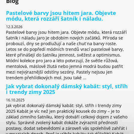
Blog
Pastelové barvy jsou hitem jara. Objevte
módu, která rozzáří šatník i náladu.
12.3.2026
Pastelové barvy jsou hitem jara. Objevte módu, která rozzáří
šatník i náladu Jaro je obdobím nových začátků. Příroda se
probouzí, dny se prodlužují a naše chuť na barvy roste.
Letos se do popředí módních trendů vrací pastelové barvy,
které přinášejí do šatníku jemnost, svěžest a optimismus.
Módní kolekce pro jaro a léto potvrzují, že světle růžová,
mentolová, máslově žlutá nebo jemná modrá budou patřit
mezi nejvýraznější odstíny sezóny. Pastely nejsou jen
trendem přehlídkových mol. Jsou také ...
Jak vybrat dokonalý dámský kabát: styl, střih
i trendy zimy 2025
16.10.2025
Jak vybrat dokonalý dámský kabát: styl, střih i trendy zimy
2025 Kabát je víc než jen praktický kousek do zimy – je to
základ zimního šatníku, který dotváří celkový dojem z vašeho
stylu. Správně zvolený kabát dokáže zvýraznit přednosti
postavy, dodat sebevědomí a zároveň vás spolehlivě zahřát i
v mrazivých dnech. Proč je výběr kabátu tak důležitý Kabát