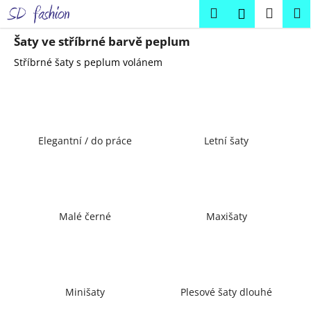
K
Přejít
Hledat
Náku
M
Přihlášení
na
o
obsah
Zpět
Zpět
košík
š
Šaty ve stříbrné barvě peplum
í
Stříbrné šaty s peplum volánem
C
k
o
p
o
Elegantní / do práce
Letní šaty
t
ř
e
b
u
Malé černé
Maxišaty
j
e
t
e
Minišaty
Plesové šaty dlouhé
n