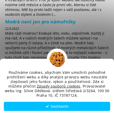
nosíme celé měsíce a často je první věc, kterou si lidé
všimnou. Měl by proto ladit nejen s vaší postavou, ale i s
osobním stylem a životním t...
Modrá není jen pro námořníky
22.6.2022
Máte rádi modrou? Evokuje léto, vodu, odpočinek. Každý ji
má rád. A v našich modrých šatech můžete vplout i na
večerní párty či oslavy. A v zimě na ples. Modré šaty
využijete na různé příležitosti. V modrých metalických šatech
si můžete užít i focení jako hvězda. A to nejlepší nakonec - v
tuto chvíli šaty renomované anglické značky City Godess
koupíte za pouhých 225 Kč! ...
Používáme cookies, abychom Vám umožnili pohodlné
prohlížení webu a díky analýze provozu webu neustále
zlepšovali jeho funkce, výkon a použitelnost. Zde si
sd
můžete přečíst
Zásady souborů cookies
. Provozovatel
webu ing. Silvie Dědková, sídlem Středová 2/3264, 100 00
Praha 10, IČ 73787124.
Vytvořil Shoptet
Souhlasím
Copyright 2026
SD-Fashion.cz
. Všechna práva vyhrazena.
Upravit nastavení cookies