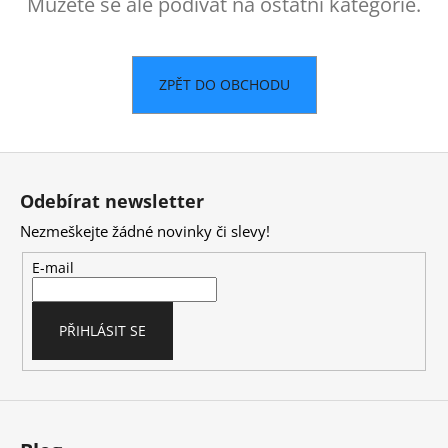
č
Můžete se ale podívat na ostatní kategorie.
u
j
e
ZPĚT DO OBCHODU
m
e
Z
á
Odebírat newsletter
p
Nezmeškejte žádné novinky či slevy!
a
t
E-mail
í
PŘIHLÁSIT SE