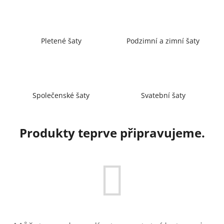
a
j
í
Pletené šaty
Podzimní a zimní šaty
t
?
Společenské šaty
Svatební šaty
HLEDAT
Produkty teprve připravujeme.
D
o
p
o
r
u