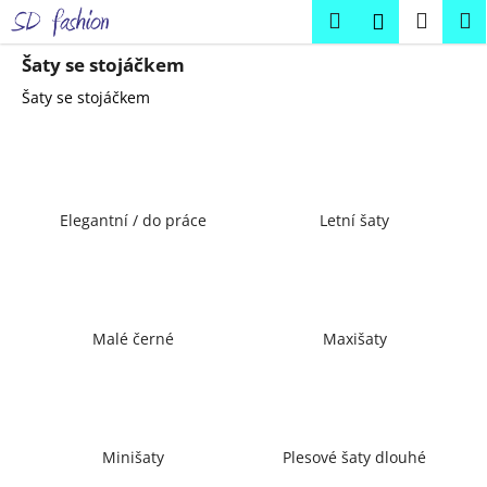
K
Přejít
Hledat
Náku
M
Přihlášení
na
o
obsah
Zpět
Zpět
košík
š
Šaty se stojáčkem
í
Šaty se stojáčkem
C
k
o
p
o
Elegantní / do práce
Letní šaty
t
ř
e
b
u
Malé černé
Maxišaty
j
e
t
e
Minišaty
Plesové šaty dlouhé
n