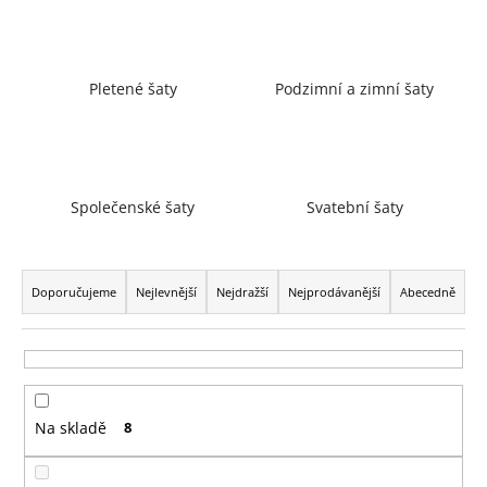
a
j
í
Pletené šaty
Podzimní a zimní šaty
t
?
Společenské šaty
Svatební šaty
HLEDAT
Ř
a
Doporučujeme
Nejlevnější
Nejdražší
Nejprodávanější
Abecedně
z
D
e
o
n
p
í
o
Na skladě
8
p
r
r
u