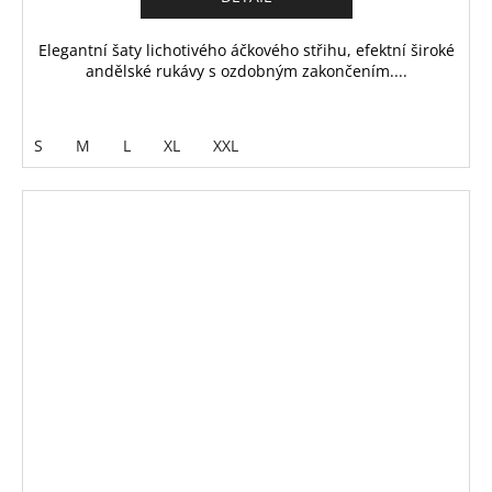
Elegantní šaty lichotivého áčkového střihu, efektní široké
andělské rukávy s ozdobným zakončením....
S
M
L
XL
XXL