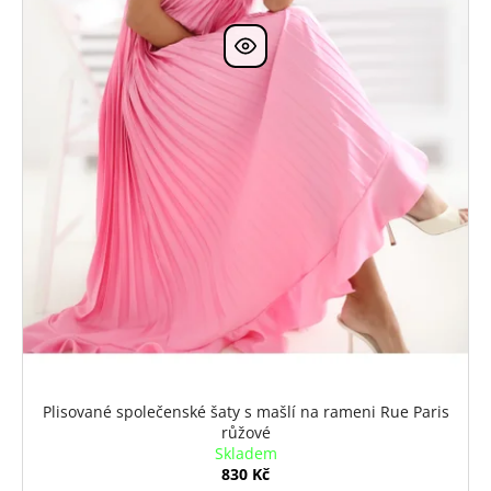
k
t
ů
Plisované společenské šaty s mašlí na rameni Rue Paris
růžové
Skladem
830 Kč