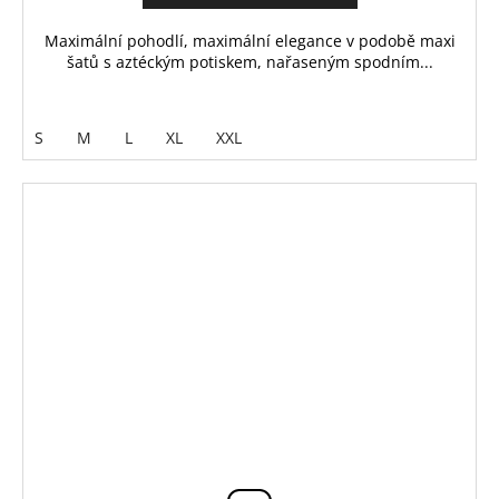
Maximální pohodlí, maximální elegance v podobě maxi
šatů s aztéckým potiskem, nařaseným spodním...
S
M
L
XL
XXL