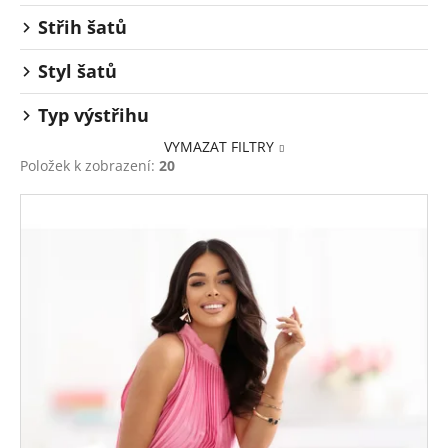
Střih šatů
Styl šatů
Typ výstřihu
VYMAZAT FILTRY
Položek k zobrazení:
20
V
ý
p
i
s
p
r
o
d
u