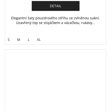
DETAIL
Elegantní šaty pouzdrového střihu se zvlněnou sukní.
Uzavřený top se stojáčkem a vázačkou, rukávy...
S
M
L
XL