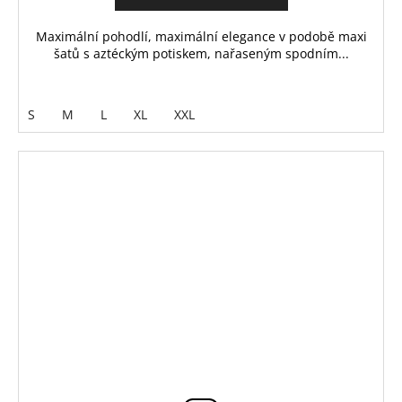
Maximální pohodlí, maximální elegance v podobě maxi
šatů s aztéckým potiskem, nařaseným spodním...
S
M
L
XL
XXL