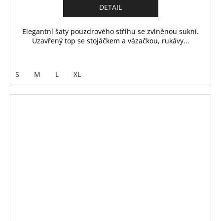
DETAIL
Elegantní šaty pouzdrového střihu se zvlněnou sukní.
Uzavřený top se stojáčkem a vázačkou, rukávy...
S
M
L
XL