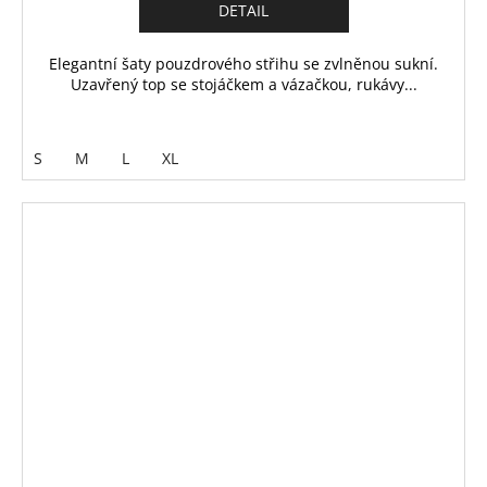
DETAIL
Elegantní šaty pouzdrového střihu se zvlněnou sukní.
Uzavřený top se stojáčkem a vázačkou, rukávy...
S
M
L
XL