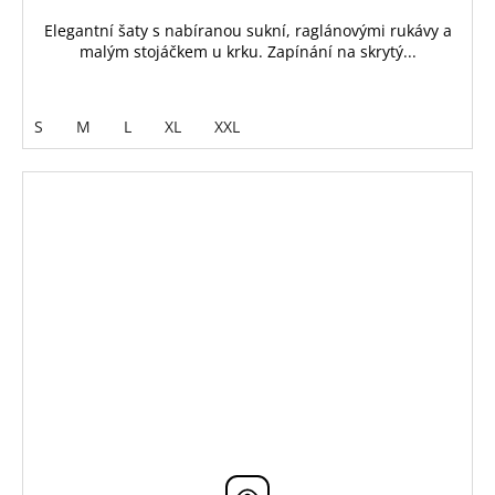
Elegantní šaty s nabíranou sukní, raglánovými rukávy a
malým stojáčkem u krku. Zapínání na skrytý...
S
M
L
XL
XXL