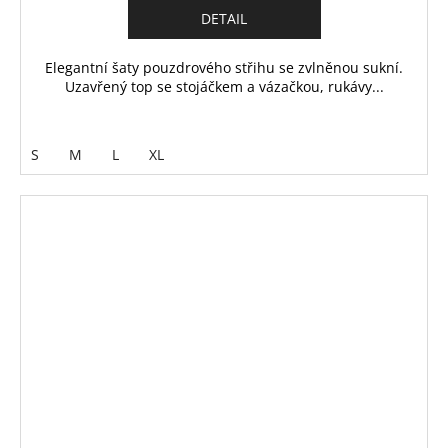
DETAIL
Elegantní šaty pouzdrového střihu se zvlněnou sukní.
Uzavřený top se stojáčkem a vázačkou, rukávy...
S
M
L
XL