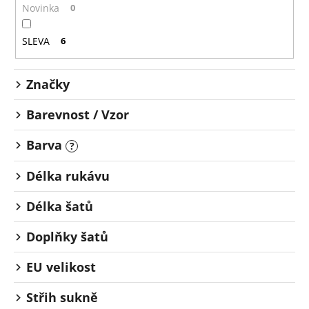
o
č
Novinka
0
u
d
j
u
SLEVA
6
e
k
m
t
e
Značky
ů
Barevnost / Vzor
Barva
?
Délka rukávu
Délka šatů
Doplňky šatů
EU velikost
Střih sukně