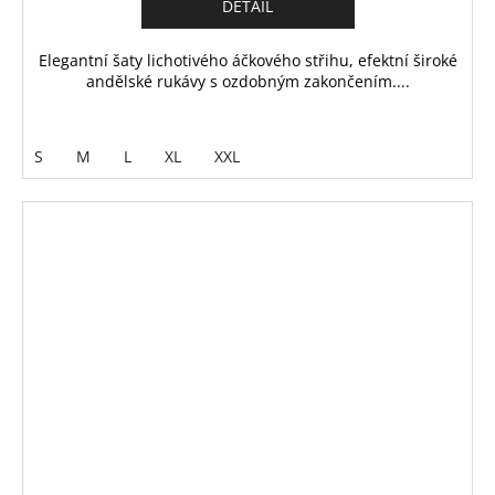
DETAIL
Elegantní šaty lichotivého áčkového střihu, efektní široké
andělské rukávy s ozdobným zakončením....
S
M
L
XL
XXL