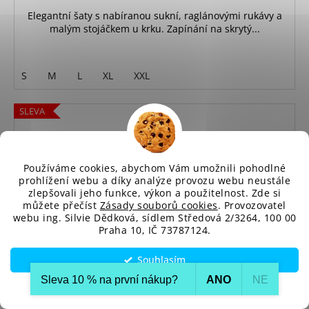
Elegantní šaty s nabíranou sukní, raglánovými rukávy a
malým stojáčkem u krku. Zapínání na skrytý...
S
M
L
XL
XXL
SLEVA
Používáme cookies, abychom Vám umožnili pohodlné
prohlížení webu a díky analýze provozu webu neustále
zlepšovali jeho funkce, výkon a použitelnost. Zde si
můžete přečíst
Zásady souborů cookies
. Provozovatel
webu ing. Silvie Dědková, sídlem Středová 2/3264, 100 00
Praha 10, IČ 73787124.
Souhlasím
Sleva 10 % na první nákup?​
ANO
NE
Nastavení