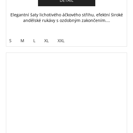
DETAIL
Elegantní šaty lichotivého áčkového střihu, efektní široké
andělské rukávy s ozdobným zakončením....
S
M
L
XL
XXL