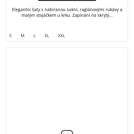
Elegantní šaty s nabíranou sukní, raglánovými rukávy a
malým stojáčkem u krku. Zapínání na skrytý...
S
M
L
XL
XXL