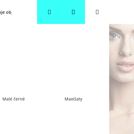
Hledat
Přihlášení
Nákupní
je objednávka
Věrnostní slevy
Obchodní podmínky
košík
Malé černé
Maxišaty