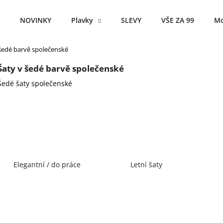
NOVINKY
Plavky
SLEVY
VŠE ZA 99
Mo
 šedé barvě společenské
Co potřebujete najít?
Šaty v šedé barvě společenské
Šedé šaty společenské
HLEDAT
Doporučujeme
Elegantní / do práce
Letní šaty