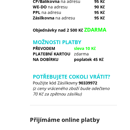
ČP/Balíkovna
na adresu
95 Kč
WE-DO
na adresu
90 Kč
PPL
na adresu
95 Kč
Zásilkovna
na adresu
95 Kč
ZDARMA
Objednávky nad 2 500 Kč
MOŽNOSTI PLATBY
PŘEVODEM
sleva 10 Kč
PLATEBNÍ KARTOU
zdarma
NA DOBÍRKU
poplatek 45 Kč
POTŘEBUJETE COKOLI VRÁTIT?
Použijte kód Zásilkovny
90339972
(z ceny vráceného zboží bude odečteno
70 Kč za zpětnou zásilku)
Přijímáme online platby