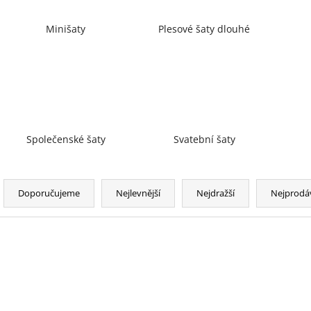
Minišaty
Plesové šaty dlouhé
Společenské šaty
Svatební šaty
Ř
a
Doporučujeme
Nejlevnější
Nejdražší
Nejprodá
z
e
n
V
NOVINKA
í
ý
p
p
r
i