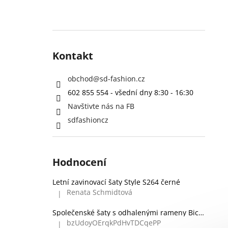
Kontakt
obchod
@
sd-fashion.cz
602 855 554 - všední dny 8:30 - 16:30
Navštivte nás na FB
sdfashioncz
Hodnocení
Letní zavinovací šaty Style S264 černé
Renata Schmidtová
|
Hodnocení produktu je 5 z 5 hvězdiček.
Společenské šaty s odhalenými rameny Bicotone 336 zelené
bzUdoyOErqkPdHvTDCqePP
|
Hodnocení produktu je 5 z 5 hvězdiček.