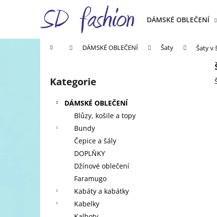
K
Přejít
na
o
DÁMSKÉ OBLEČENÍ
obsah
Zpět
Zpět
š
do
do
í
Domů
DÁMSKÉ OBLEČENÍ
Šaty
Šaty v
k
obchodu
obchodu
P
o
Kategorie
Přeskočit
s
kategorie
t
DÁMSKÉ OBLEČENÍ
r
Blůzy, košile a topy
a
Bundy
n
Čepice a šály
n
DOPLŇKY
í
Džínové oblečení
p
Faramugo
a
Kabáty a kabátky
n
Kabelky
e
Kalhoty