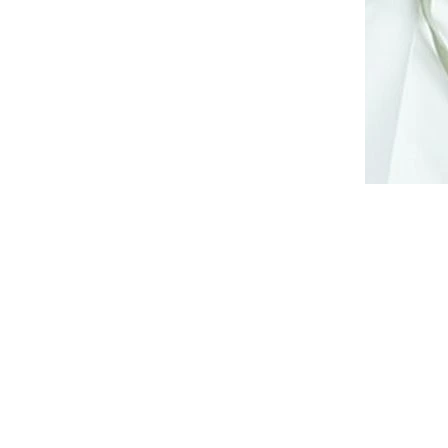
ičkami
Elegantní šaty s výraznými
é
rameny Stylove S412 šedé
14 dnů
Dodání cca do 10 až 14 dnů
2 250 Kč
DETAIL