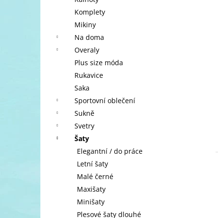
l
Komplety
Mikiny
Na doma
Overaly
Plus size móda
Rukavice
Saka
Sportovní oblečení
Sukně
Svetry
Šaty
Elegantní / do práce
Letní šaty
Malé černé
Maxišaty
Minišaty
Plesové šaty dlouhé