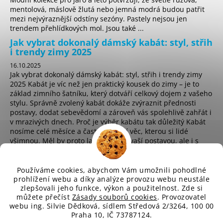
mentolová, máslově žlutá nebo jemná modrá budou patřit
mezi nejvýraznější odstíny sezóny. Pastely nejsou jen
trendem přehlídkových mol. Jsou také ...
Jak vybrat dokonalý dámský kabát: styl, střih
i trendy zimy 2025
16.10.2025
Jak vybrat dokonalý dámský kabát: styl, střih i trendy zimy
2025 Kabát je víc než jen praktický kousek do zimy – je to
základ zimního šatníku, který dotváří celkový dojem z vašeho
stylu. Správně zvolený kabát dokáže zvýraznit přednosti
postavy, dodat sebevědomí a zároveň vás spolehlivě zahřát i
v mrazivých dnech. Proč je výběr kabátu tak důležitý Kabát
nosíme celé měsíce a často je první věc, kterou si lidé
všimnou. Měl by proto ladit nejen s vaší postavou, ale i s
osobním stylem a životním t...
Používáme cookies, abychom Vám umožnili pohodlné
prohlížení webu a díky analýze provozu webu neustále
zlepšovali jeho funkce, výkon a použitelnost. Zde si
sd
můžete přečíst
Zásady souborů cookies
. Provozovatel
webu ing. Silvie Dědková, sídlem Středová 2/3264, 100 00
Praha 10, IČ 73787124.
Vytvořil Shoptet