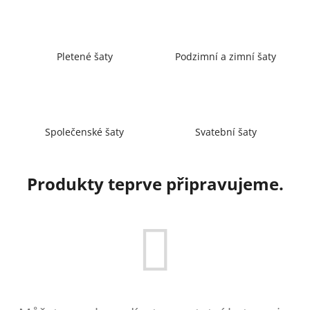
a
j
í
Pletené šaty
Podzimní a zimní šaty
t
?
Společenské šaty
Svatební šaty
HLEDAT
Produkty teprve připravujeme.
D
o
p
o
r
u