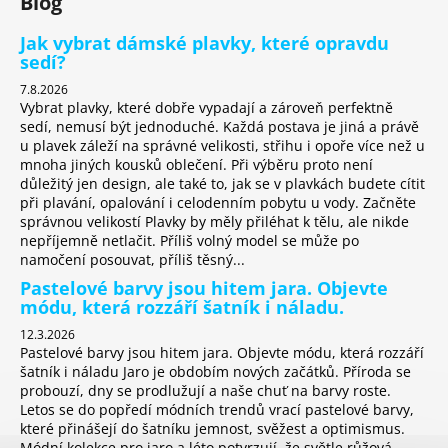
Blog
Jak vybrat dámské plavky, které opravdu
sedí?
7.8.2026
Vybrat plavky, které dobře vypadají a zároveň perfektně
sedí, nemusí být jednoduché. Každá postava je jiná a právě
u plavek záleží na správné velikosti, střihu i opoře více než u
mnoha jiných kousků oblečení. Při výběru proto není
důležitý jen design, ale také to, jak se v plavkách budete cítit
při plavání, opalování i celodenním pobytu u vody. Začněte
správnou velikostí Plavky by měly přiléhat k tělu, ale nikde
nepříjemně netlačit. Příliš volný model se může po
namočení posouvat, příliš těsný...
Pastelové barvy jsou hitem jara. Objevte
módu, která rozzáří šatník i náladu.
12.3.2026
Pastelové barvy jsou hitem jara. Objevte módu, která rozzáří
šatník i náladu Jaro je obdobím nových začátků. Příroda se
probouzí, dny se prodlužují a naše chuť na barvy roste.
Letos se do popředí módních trendů vrací pastelové barvy,
které přinášejí do šatníku jemnost, svěžest a optimismus.
Módní kolekce pro jaro a léto potvrzují, že světle růžová,