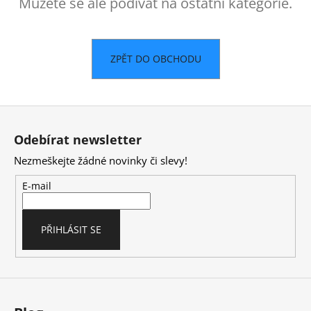
č
Můžete se ale podívat na ostatní kategorie.
u
j
e
ZPĚT DO OBCHODU
m
e
Z
á
Odebírat newsletter
p
Nezmeškejte žádné novinky či slevy!
a
t
E-mail
í
PŘIHLÁSIT SE