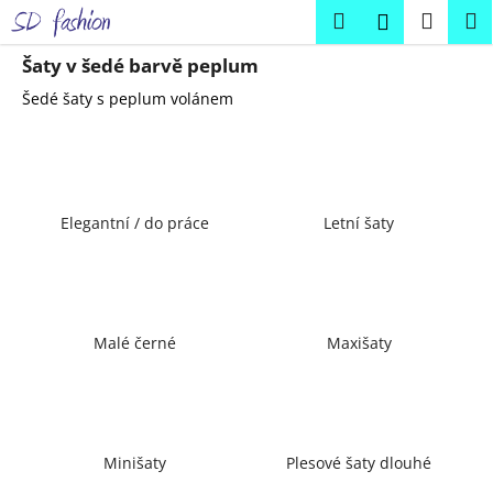
K
Přejít
Hledat
Náku
M
Přihlášení
na
o
obsah
Zpět
Zpět
košík
š
Šaty v šedé barvě peplum
í
Šedé šaty s peplum volánem
C
k
o
p
o
Elegantní / do práce
Letní šaty
t
ř
e
b
u
Malé černé
Maxišaty
j
e
t
e
Minišaty
Plesové šaty dlouhé
n