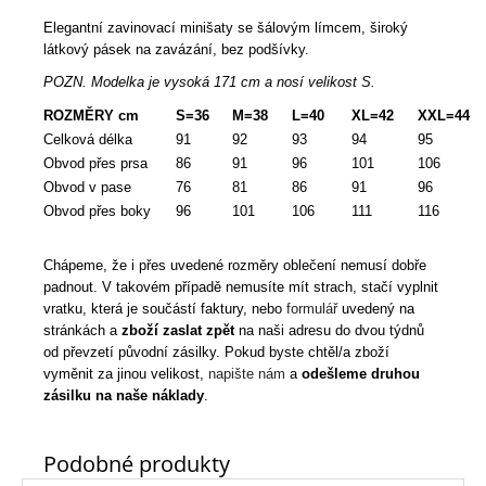
Elegantní zavinovací minišaty se šálovým límcem, široký
látkový pásek na zavázání, bez podšívky.
POZN. Modelka je vysoká 171 cm a nosí velikost S.
ROZMĚRY cm
S=36
M=38
L=40
XL=42
XXL=44
Celková délka
91
92
93
94
95
Obvod přes prsa
86
91
96
101
106
Obvod v pase
76
81
86
91
96
Obvod přes boky
96
101
106
111
116
Chápeme, že i přes uvedené rozměry oblečení nemusí dobře
padnout. V takovém případě nemusíte mít strach, stačí vyplnit
vratku, která je součástí faktury, nebo
formulář
uvedený na
stránkách a
zboží zaslat zpět
na naši adresu do dvou týdnů
od převzetí původní zásilky. Pokud byste chtěl/a zboží
vyměnit za jinou velikost,
napište nám
a
odešleme druhou
zásilku na naše náklady
.