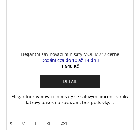
Elegantní zavinovací minišaty MOE M747 černé
Dodání cca do 10 až 14 dnů
1 940 Kč
DETAIL
Elegantní zavinovací minišaty se šálovým límcem, široký
látkový pásek na zavázání, bez podšívky....
S
M
L
XL
XXL