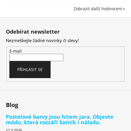
Zobrazit další hodnocení
Z
á
Odebírat newsletter
p
Nezmeškejte žádné novinky či slevy!
a
t
E-mail
í
PŘIHLÁSIT SE
Blog
Pastelové barvy jsou hitem jara. Objevte
módu, která rozzáří šatník i náladu.
12.3.2026