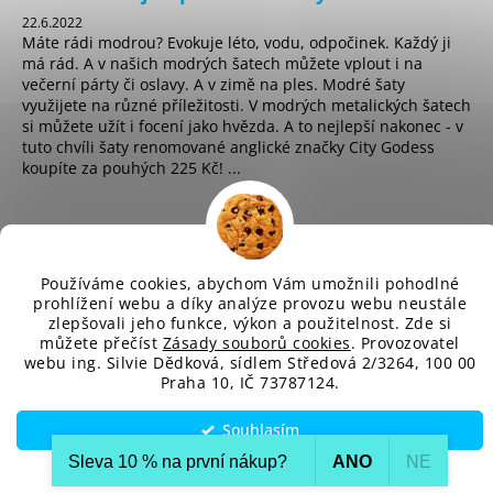
22.6.2022
Máte rádi modrou? Evokuje léto, vodu, odpočinek. Každý ji
má rád. A v našich modrých šatech můžete vplout i na
večerní párty či oslavy. A v zimě na ples. Modré šaty
využijete na různé příležitosti. V modrých metalických šatech
si můžete užít i focení jako hvězda. A to nejlepší nakonec - v
tuto chvíli šaty renomované anglické značky City Godess
koupíte za pouhých 225 Kč! ...
sd
Používáme cookies, abychom Vám umožnili pohodlné
prohlížení webu a díky analýze provozu webu neustále
zlepšovali jeho funkce, výkon a použitelnost. Zde si
Vytvořil Shoptet
můžete přečíst
Zásady souborů cookies
. Provozovatel
Copyright 2026
SD-Fashion.cz
. Všechna práva vyhrazena.
webu ing. Silvie Dědková, sídlem Středová 2/3264, 100 00
Upravit nastavení cookies
Praha 10, IČ 73787124.
Souhlasím
Sleva 10 % na první nákup?​
ANO
NE
Nastavení