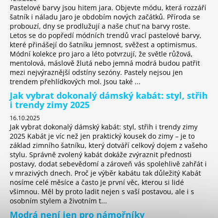
Pastelové barvy jsou hitem jara. Objevte módu, která rozzáří
šatník i náladu Jaro je obdobím nových začátků. Příroda se
probouzí, dny se prodlužují a naše chuť na barvy roste.
Letos se do popředí módních trendů vrací pastelové barvy,
které přinášejí do šatníku jemnost, svěžest a optimismus.
Módní kolekce pro jaro a léto potvrzují, že světle růžová,
mentolová, máslově žlutá nebo jemná modrá budou patřit
mezi nejvýraznější odstíny sezóny. Pastely nejsou jen
trendem přehlídkových mol. Jsou také ...
Jak vybrat dokonalý dámský kabát: styl, střih
i trendy zimy 2025
16.10.2025
Jak vybrat dokonalý dámský kabát: styl, střih i trendy zimy
2025 Kabát je víc než jen praktický kousek do zimy – je to
základ zimního šatníku, který dotváří celkový dojem z vašeho
stylu. Správně zvolený kabát dokáže zvýraznit přednosti
postavy, dodat sebevědomí a zároveň vás spolehlivě zahřát i
v mrazivých dnech. Proč je výběr kabátu tak důležitý Kabát
nosíme celé měsíce a často je první věc, kterou si lidé
všimnou. Měl by proto ladit nejen s vaší postavou, ale i s
osobním stylem a životním t...
Modrá není jen pro námořníky