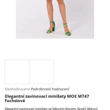
a
j
í
t
?
HLEDAT
D
o
p
Průměrné
Neohodnoceno
Podrobnosti hodnocení
hodnocení
o
Elegantní zavinovací minišaty MOE M747
produktu
r
fuchsiové
je
u
0,0
Elegantní zavinovací minišaty se šálovým límcem, široký látkový