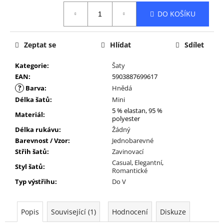
Měrná
DO KOŠÍKU
cena:
Zeptat se
Hlídat
Sdílet
Kategorie
:
Šaty
EAN
:
5903887699617
?
Barva
:
Hnědá
Délka šatů
:
Mini
5 % elastan, 95 %
Materiál
:
polyester
Délka rukávu
:
Žádný
Barevnost / Vzor
:
Jednobarevné
Střih šatů
:
Zavinovací
Casual
,
Elegantní
,
Styl šatů
:
Romantické
Typ výstřihu
:
Do V
Popis
Související (1)
Hodnocení
Diskuze