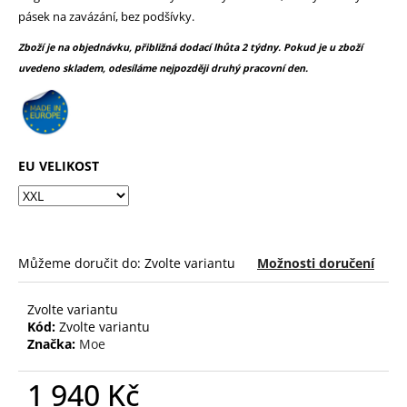
č
z
pásek na zavázání, bez podšívky.
u
5
j
hvězdiček.
Zboží je na objednávku, přibližná dodací lhůta 2 týdny. Pokud je u zboží
e
uvedeno skladem, odesíláme nejpozději druhý pracovní den.
m
e
EU VELIKOST
Můžeme doručit do:
Zvolte variantu
Možnosti doručení
Zvolte variantu
Kód:
Zvolte variantu
Značka:
Moe
1 940 Kč