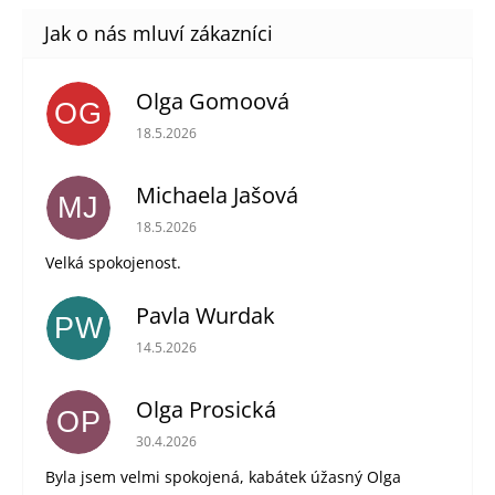
Olga Gomoová
OG
Hodnocení obchodu je 5 z 5 hvězdiček.
18.5.2026
Michaela Jašová
MJ
Hodnocení obchodu je 5 z 5 hvězdiček.
18.5.2026
Velká spokojenost.
Pavla Wurdak
PW
Hodnocení obchodu je 5 z 5 hvězdiček.
14.5.2026
Olga Prosická
OP
Hodnocení obchodu je 5 z 5 hvězdiček.
30.4.2026
Byla jsem velmi spokojená, kabátek úžasný Olga