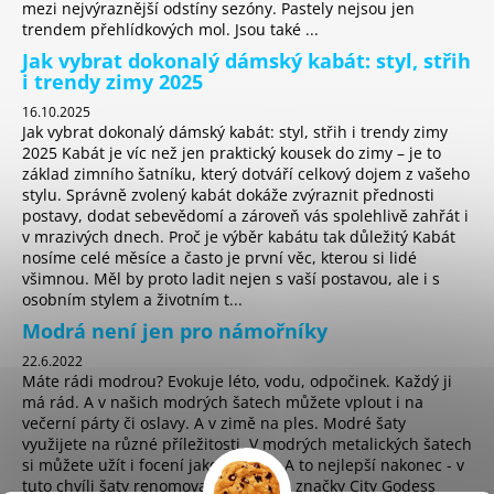
mezi nejvýraznější odstíny sezóny. Pastely nejsou jen
trendem přehlídkových mol. Jsou také ...
Jak vybrat dokonalý dámský kabát: styl, střih
i trendy zimy 2025
16.10.2025
Jak vybrat dokonalý dámský kabát: styl, střih i trendy zimy
2025 Kabát je víc než jen praktický kousek do zimy – je to
základ zimního šatníku, který dotváří celkový dojem z vašeho
stylu. Správně zvolený kabát dokáže zvýraznit přednosti
postavy, dodat sebevědomí a zároveň vás spolehlivě zahřát i
v mrazivých dnech. Proč je výběr kabátu tak důležitý Kabát
nosíme celé měsíce a často je první věc, kterou si lidé
všimnou. Měl by proto ladit nejen s vaší postavou, ale i s
osobním stylem a životním t...
Modrá není jen pro námořníky
22.6.2022
Máte rádi modrou? Evokuje léto, vodu, odpočinek. Každý ji
má rád. A v našich modrých šatech můžete vplout i na
večerní párty či oslavy. A v zimě na ples. Modré šaty
využijete na různé příležitosti. V modrých metalických šatech
si můžete užít i focení jako hvězda. A to nejlepší nakonec - v
tuto chvíli šaty renomované anglické značky City Godess