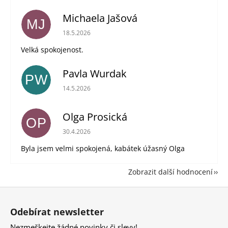
Michaela Jašová
MJ
Hodnocení obchodu je 5 z 5 hvězdiček.
18.5.2026
Velká spokojenost.
Pavla Wurdak
PW
Hodnocení obchodu je 5 z 5 hvězdiček.
14.5.2026
Olga Prosická
OP
Hodnocení obchodu je 5 z 5 hvězdiček.
30.4.2026
Byla jsem velmi spokojená, kabátek úžasný Olga
Zobrazit další hodnocení
Z
á
Odebírat newsletter
p
Nezmeškejte žádné novinky či slevy!