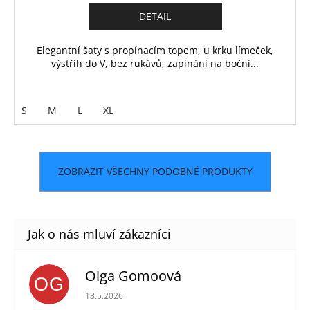
DETAIL
Elegantní šaty s propínacím topem, u krku límeček,
výstřih do V, bez rukávů, zapínání na boční...
S
M
L
XL
ZOBRAZIT VŠECHNY PODOBNÉ PRODUKTY
Olga Gomoová
OG
Hodnocení obchodu je 5 z 5 hvězdiček.
18.5.2026