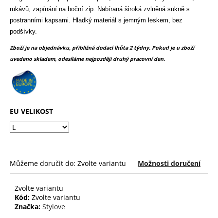
č
z
rukávů, zapínání na boční zip. Nabíraná široká zvlněná sukně s
u
5
postranními kapsami. Hladký materiál s jemným leskem, bez
j
hvězdiček.
e
podšívky.
m
Zboží je na objednávku, přibližná dodací lhůta 2 týdny. Pokud je u zboží
e
uvedeno skladem, odesíláme nejpozději druhý pracovní den.
EU VELIKOST
Můžeme doručit do:
Zvolte variantu
Možnosti doručení
Zvolte variantu
Kód:
Zvolte variantu
Značka:
Stylove