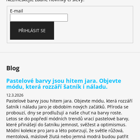
a
t
E-mail
í
PŘIHLÁSIT SE
Blog
Pastelové barvy jsou hitem jara. Objevte
módu, která rozzáří šatník i náladu.
12.3.2026
Pastelové barvy jsou hitem jara. Objevte módu, která rozzáří
šatník i náladu Jaro je obdobím nových začátků. Příroda se
probouzí, dny se prodlužují a naše chuť na barvy roste.
Letos se do popředí módních trendů vrací pastelové barvy,
které přinášejí do šatníku jemnost, svěžest a optimismus.
Módní kolekce pro jaro a léto potvrzují, že světle růžová,
mentolová, máslově žlutá nebo jemná modrá budou patřit