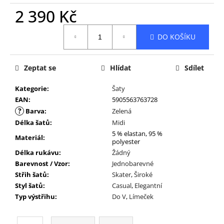
2 390 Kč
Měrná
DO KOŠÍKU
cena:
Zeptat se
Hlídat
Sdílet
Kategorie
:
Šaty
EAN
:
5905563763728
?
Barva
:
Zelená
Délka šatů
:
Midi
5 % elastan, 95 %
Materiál
:
polyester
Délka rukávu
:
Žádný
Barevnost / Vzor
:
Jednobarevné
Střih šatů
:
Skater
,
Široké
Styl šatů
:
Casual
,
Elegantní
Typ výstřihu
:
Do V
,
Límeček