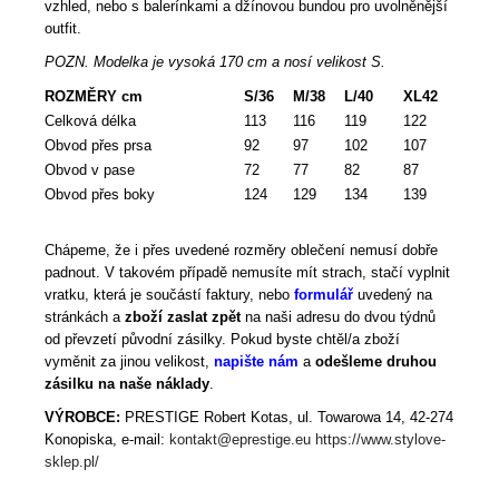
vzhled, nebo s balerínkami a džínovou bundou pro uvolněnější
outfit.
POZN. Modelka je vysoká 170 cm a nosí velikost S.
ROZMĚRY cm
S/36
M/38
L/40
XL42
Celková délka
113
116
119
122
Obvod přes prsa
92
97
102
107
Obvod v pase
72
77
82
87
Obvod přes boky
124
129
134
139
Chápeme, že i přes uvedené rozměry oblečení nemusí dobře
padnout. V takovém případě nemusíte mít strach, stačí vyplnit
vratku, která je součástí faktury, nebo
formulář
uvedený na
stránkách a
zboží zaslat zpět
na naši adresu do dvou týdnů
od převzetí původní zásilky. Pokud byste chtěl/a zboží
vyměnit za jinou velikost,
napište nám
a
odešleme druhou
zásilku na naše náklady
.
VÝROBCE:
PRESTIGE Robert Kotas, ul. Towarowa 14, 42-274
Konopiska, e-mail:
kontakt@eprestige.eu
https://www.stylove-
sklep.pl/