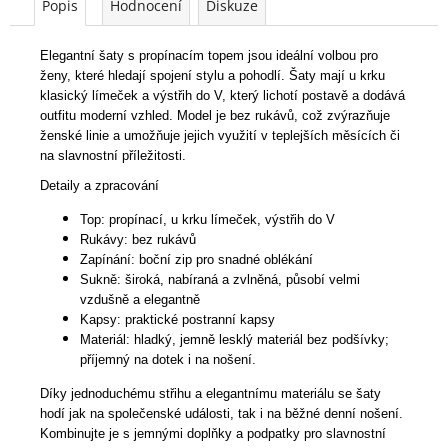
Popis
Hodnocení
Diskuze
Elegantní šaty s propínacím topem jsou ideální volbou pro
ženy, které hledají spojení stylu a pohodlí. Šaty mají u krku
klasický límeček a výstřih do V, který lichotí postavě a dodává
outfitu moderní vzhled. Model je bez rukávů, což zvýrazňuje
ženské linie a umožňuje jejich využití v teplejších měsících či
na slavnostní příležitosti.
Detaily a zpracování
Top: propínací, u krku límeček, výstřih do V
Rukávy: bez rukávů
Zapínání: boční zip pro snadné oblékání
Sukně: široká, nabíraná a zvlněná, působí velmi
vzdušně a elegantně
Kapsy: praktické postranní kapsy
Materiál: hladký, jemně lesklý materiál bez podšívky;
příjemný na dotek i na nošení.
Díky jednoduchému střihu a elegantnímu materiálu se šaty
hodí jak na společenské události, tak i na běžné denní nošení.
Kombinujte je s jemnými doplňky a podpatky pro slavnostní