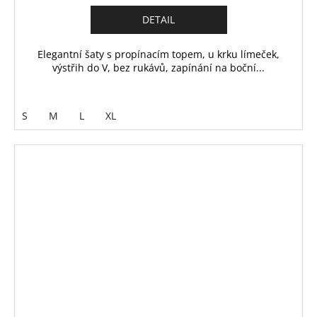
DETAIL
Elegantní šaty s propínacím topem, u krku límeček,
výstřih do V, bez rukávů, zapínání na boční...
S
M
L
XL