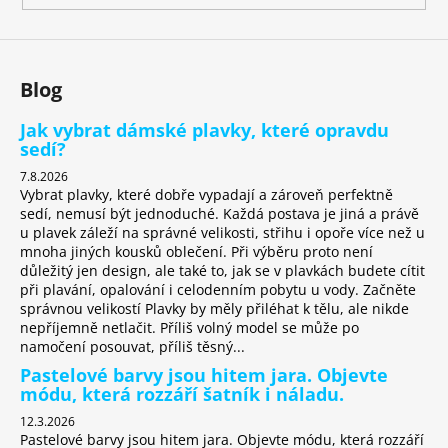
k
y
v
ý
Blog
p
i
Jak vybrat dámské plavky, které opravdu
s
sedí?
u
7.8.2026
Vybrat plavky, které dobře vypadají a zároveň perfektně
sedí, nemusí být jednoduché. Každá postava je jiná a právě
u plavek záleží na správné velikosti, střihu i opoře více než u
mnoha jiných kousků oblečení. Při výběru proto není
důležitý jen design, ale také to, jak se v plavkách budete cítit
při plavání, opalování i celodenním pobytu u vody. Začněte
správnou velikostí Plavky by měly přiléhat k tělu, ale nikde
nepříjemně netlačit. Příliš volný model se může po
namočení posouvat, příliš těsný...
Pastelové barvy jsou hitem jara. Objevte
módu, která rozzáří šatník i náladu.
12.3.2026
Pastelové barvy jsou hitem jara. Objevte módu, která rozzáří