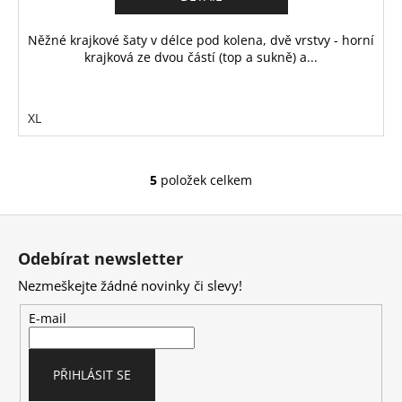
Něžné krajkové šaty v délce pod kolena, dvě vrstvy - horní
krajková ze dvou částí (top a sukně) a...
XL
5
položek celkem
O
v
Z
l
á
á
Odebírat newsletter
d
p
a
Nezmeškejte žádné novinky či slevy!
a
c
t
E-mail
í
í
p
r
PŘIHLÁSIT SE
v