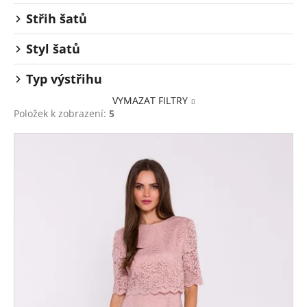
Střih šatů
Styl šatů
Typ výstřihu
VYMAZAT FILTRY
Položek k zobrazení:
5
V
ý
p
i
s
p
r
o
d
u