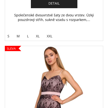
DETAIL
Společenské dvouvrstvé šaty ze dvou vrstev. Úzký
pouzdrový střih, sukně vzadu s rozparkem,...
S
M
L
XL
XXL
SLEVA