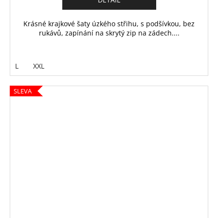
Krásné krajkové šaty úzkého střihu, s podšívkou, bez
rukávů, zapínání na skrytý zip na zádech....
L
XXL
SLEVA