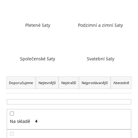
a
j
í
Pletené šaty
Podzimní a zimní šaty
t
?
Společenské šaty
Svatební šaty
HLEDAT
Ř
a
Doporučujeme
Nejlevnější
Nejdražší
Nejprodávanější
Abecedně
z
D
e
o
n
p
í
o
Na skladě
4
p
r
r
u