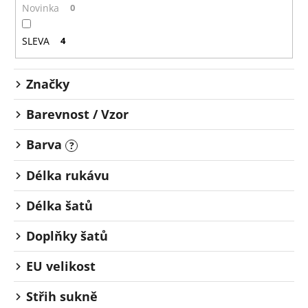
o
č
Novinka
0
u
d
j
u
SLEVA
4
e
k
m
t
e
Značky
ů
Barevnost / Vzor
Barva
?
Délka rukávu
Délka šatů
Doplňky šatů
EU velikost
Střih sukně