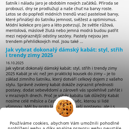
šatník i náladu Jaro je obdobím nových začátků. Příroda se
probouzí, dny se prodlužují a naše chuť na barvy roste.
Letos se do popředí módních trendů vrací pastelové barvy,
které přinášejí do šatníku jemnost, svěžest a optimismus.
Módní kolekce pro jaro a léto potvrzují, že světle růžová,
mentolová, máslově žlutá nebo jemná modrá budou patřit
mezi nejvýraznější odstíny sezóny. Pastely nejsou jen
trendem přehlídkových mol. Jsou také ...
Jak vybrat dokonalý dámský kabát: styl, střih
i trendy zimy 2025
16.10.2025
Jak vybrat dokonalý dámský kabát: styl, střih i trendy zimy
2025 Kabát je víc než jen praktický kousek do zimy – je to
základ zimního šatníku, který dotváří celkový dojem z vašeho
stylu. Správně zvolený kabát dokáže zvýraznit přednosti
postavy, dodat sebevědomí a zároveň vás spolehlivě zahřát i
v mrazivých dnech. Proč je výběr kabátu tak důležitý Kabát
nosíme celé měsíce a často je první věc, kterou si lidé
všimnou. Měl by proto ladit nejen s vaší postavou, ale i s
osobním stylem a životním t...
Používáme cookies, abychom Vám umožnili pohodlné
prohlížení webu a díky analýze provozu webu neustále