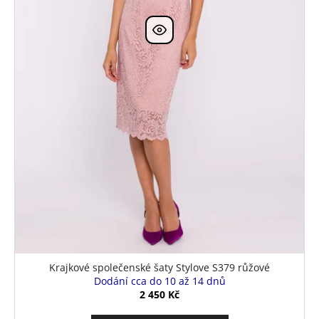
k
t
ů
Krajkové společenské šaty Stylove S379 růžové
Dodání cca do 10 až 14 dnů
2 450 Kč