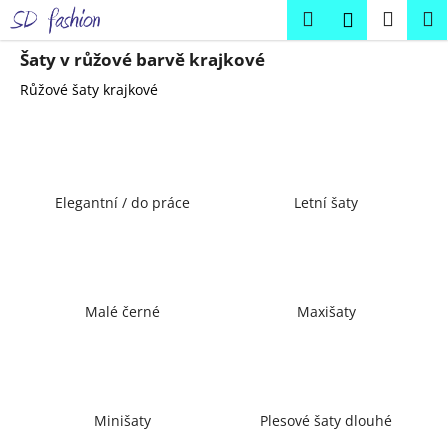
K
Přejít
Hledat
Náku
M
Přihlášení
na
o
obsah
Zpět
Zpět
košík
š
Šaty v růžové barvě krajkové
í
Růžové šaty krajkové
C
k
o
p
o
Elegantní / do práce
Letní šaty
t
ř
e
b
u
Malé černé
Maxišaty
j
e
t
e
Minišaty
Plesové šaty dlouhé
n