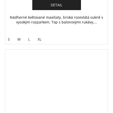
DETAIL
Nádherné květované maxišaty, široká rozevlátá sukně s
vysokým rozparkem. Top s balonovými rukávy,...
S
M
L
XL