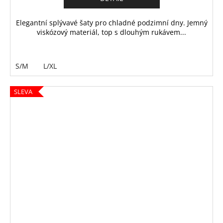
Elegantní splývavé šaty pro chladné podzimní dny. Jemný
viskózový materiál, top s dlouhým rukávem...
S/M
L/XL
SLEVA