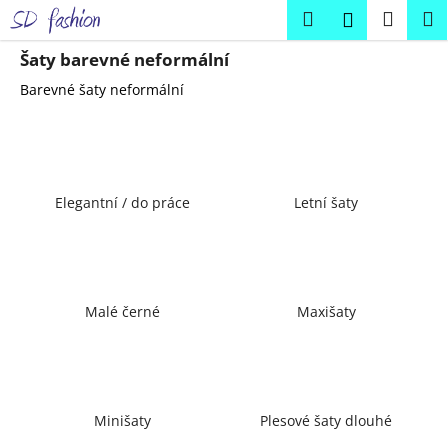
K
Přejít
Hledat
Náku
M
Přihlášení
na
o
obsah
Zpět
Zpět
košík
š
Šaty barevné neformální
í
Barevné šaty neformální
C
k
o
p
o
Elegantní / do práce
Letní šaty
t
ř
e
b
u
Malé černé
Maxišaty
j
e
t
e
Minišaty
Plesové šaty dlouhé
n