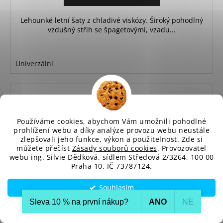
Lehounké letní šaty z chladivé viskózy. Široký pohodlný
vzdušný střih se špagetovými, vzadu...
Univerzální
Používáme cookies, abychom Vám umožnili pohodlné
prohlížení webu a díky analýze provozu webu neustále
zlepšovali jeho funkce, výkon a použitelnost. Zde si
můžete přečíst
Zásady souborů cookies
. Provozovatel
webu ing. Silvie Dědková, sídlem Středová 2/3264, 100 00
Praha 10, IČ 73787124.
Souhlasím
Sleva 10 % na první nákup?​
ANO
NE
Nastavení