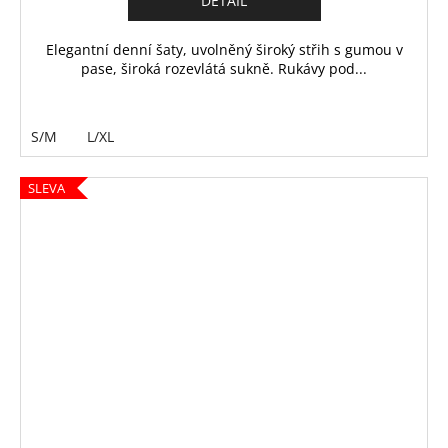
DETAIL
Elegantní denní šaty, uvolněný široký střih s gumou v
pase, široká rozevlátá sukně. Rukávy pod...
S/M
L/XL
SLEVA