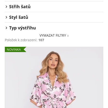
Střih šatů
Styl šatů
Typ výstřihu
VYMAZAT FILTRY
Položek k zobrazení:
107
V
NOVINKA
ý
p
i
s
p
r
o
d
u