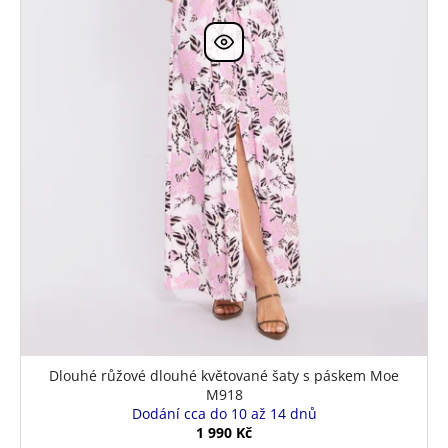
k
t
ů
Dlouhé růžové dlouhé květované šaty s páskem Moe
M918
Dodání cca do 10 až 14 dnů
1 990 Kč