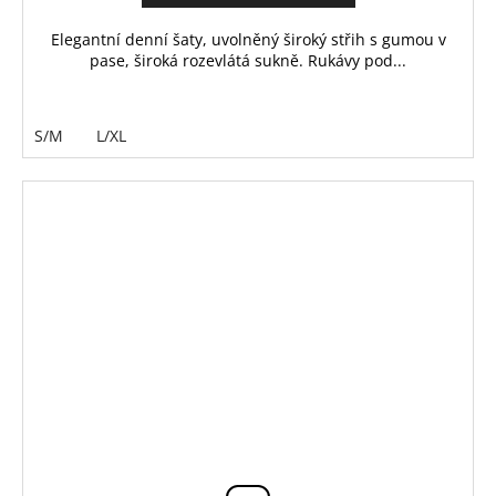
Elegantní denní šaty, uvolněný široký střih s gumou v
pase, široká rozevlátá sukně. Rukávy pod...
S/M
L/XL