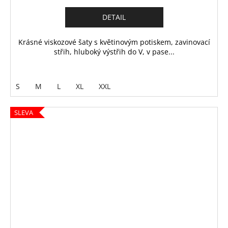
DETAIL
Krásné viskozové šaty s květinovým potiskem, zavinovací
střih, hluboký výstřih do V, v pase...
S
M
L
XL
XXL
SLEVA