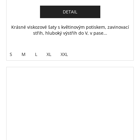
DETAIL
Krásné viskozové šaty s květinovým potiskem, zavinovací
střih, hluboký výstřih do V, v pase...
S
M
L
XL
XXL