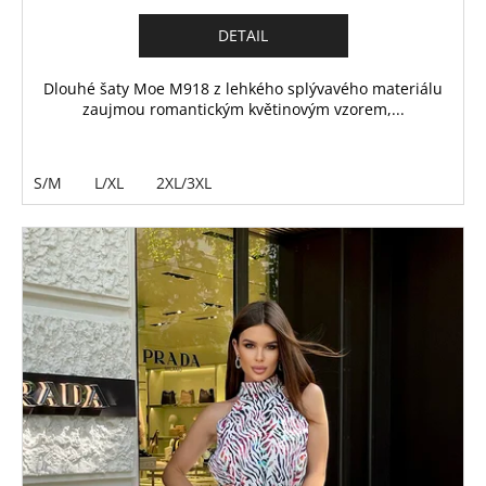
DETAIL
Dlouhé šaty Moe M918 z lehkého splývavého materiálu
zaujmou romantickým květinovým vzorem,...
S/M
L/XL
2XL/3XL