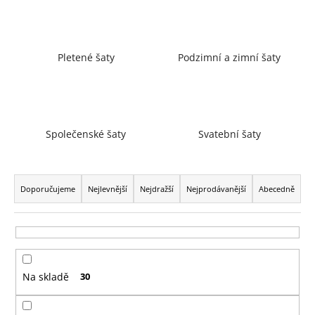
a
j
í
Pletené šaty
Podzimní a zimní šaty
t
?
Společenské šaty
Svatební šaty
HLEDAT
Ř
a
Doporučujeme
Nejlevnější
Nejdražší
Nejprodávanější
Abecedně
z
D
e
o
n
p
í
o
Na skladě
30
p
r
r
u