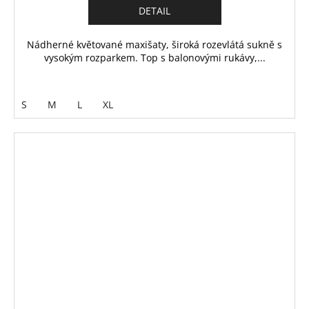
DETAIL
Nádherné květované maxišaty, široká rozevlátá sukně s
vysokým rozparkem. Top s balonovými rukávy,...
S
M
L
XL