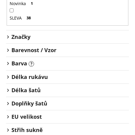
o
č
Novinka
1
u
d
j
u
SLEVA
38
e
k
m
t
e
Značky
ů
Barevnost / Vzor
Barva
?
Délka rukávu
Délka šatů
Doplňky šatů
EU velikost
Střih sukně