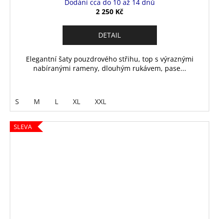
Dodání cca do 10 až 14 dnů
2 250 Kč
DETAIL
Elegantní šaty pouzdrového střihu, top s výraznými
nabíranými rameny, dlouhým rukávem, pase...
S
M
L
XL
XXL
SLEVA