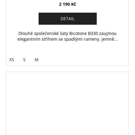
2 190 Kč
DETAIL
Dlouhé společenské šaty Bicotone B330 zaujmou
elegantním střihem se spadlými rameny, jemně...
XS
S
M