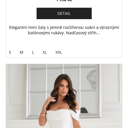
DETAIL
Elegantní mini šaty s jemně rozšířenou sukní a výraznými
balónovými rukávy. Nadčasový střih...
S
M
L
XL
XXL