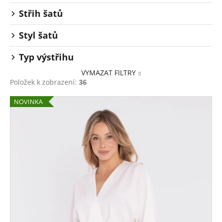
Střih šatů
Styl šatů
Typ výstřihu
VYMAZAT FILTRY
Položek k zobrazení:
36
V
NOVINKA
ý
p
i
s
p
r
o
d
u