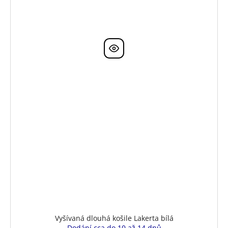
Vyšívaná dlouhá košile Lakerta bílá
Dodání cca do 10 až 14 dnů