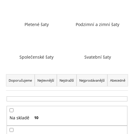
a
j
í
Pletené šaty
Podzimní a zimní šaty
t
?
Společenské šaty
Svatební šaty
HLEDAT
Ř
a
Doporučujeme
Nejlevnější
Nejdražší
Nejprodávanější
Abecedně
z
D
e
o
n
p
í
o
Na skladě
10
p
r
r
u