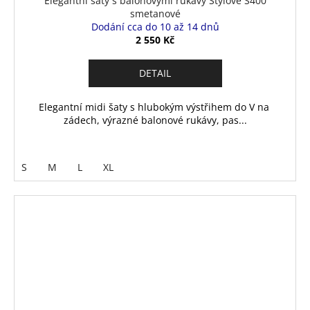
Elegantní šaty s balonovými rukávy Stylove S400
A
smetanové
Dodání cca do 10 až 14 dnů
R
2 550 Kč
M
DETAIL
A
Elegantní midi šaty s hlubokým výstřihem do V na
zádech, výrazné balonové rukávy, pas...
S
M
L
XL