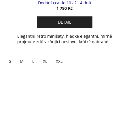
Dodání cca do 10 až 14 dnů
1 790 Kč
DETAIL
Elegantní retro minišaty, hladké elegantní, mírně
projmuté zdůrazňující postavu, krátké nabrané...
S
M
L
XL
XXL