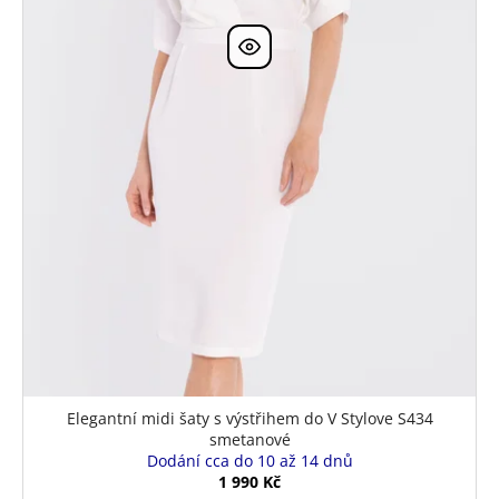
k
t
ů
Elegantní midi šaty s výstřihem do V Stylove S434
smetanové
Dodání cca do 10 až 14 dnů
1 990 Kč