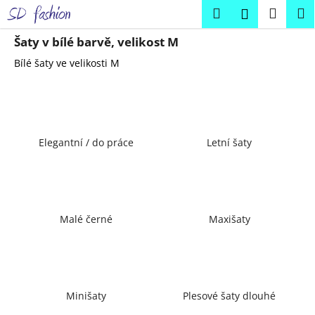
K
Přejít
Hledat
Náku
M
Přihlášení
na
o
obsah
Zpět
Zpět
košík
š
Šaty v bílé barvě, velikost M
í
Bílé šaty ve velikosti M
C
k
o
p
o
Elegantní / do práce
Letní šaty
t
ř
e
b
u
Malé černé
Maxišaty
j
e
t
e
Minišaty
Plesové šaty dlouhé
n