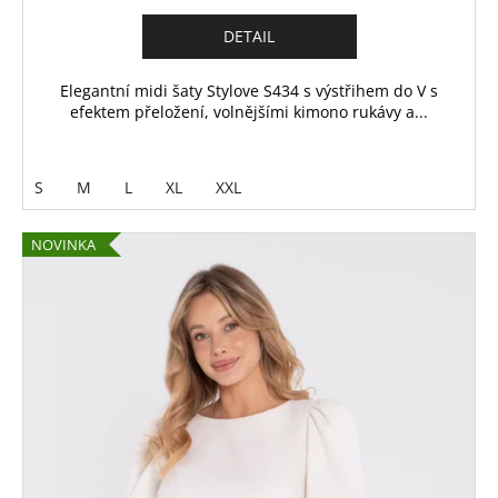
DETAIL
Elegantní midi šaty Stylove S434 s výstřihem do V s
efektem přeložení, volnějšími kimono rukávy a...
S
M
L
XL
XXL
NOVINKA