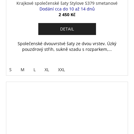
Krajkové společenské šaty Stylove S379 smetanové
Dodání cca do 10 až 14 dnů
2 450 Kč
DETAIL
Společenské dvouvrstvé šaty ze dvou vrstev. Úzký
pouzdrový střih, sukně vzadu s rozparkem,...
S
M
L
XL
XXL