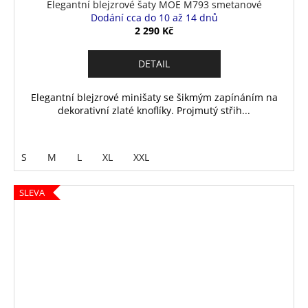
Elegantní blejzrové šaty MOE M793 smetanové
Dodání cca do 10 až 14 dnů
2 290 Kč
DETAIL
Elegantní blejzrové minišaty se šikmým zapínáním na
dekorativní zlaté knoflíky. Projmutý střih...
S
M
L
XL
XXL
SLEVA