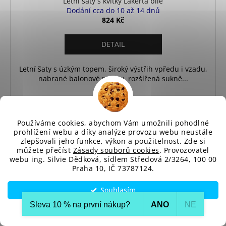
Letní šaty s kvítky Lakerta bílé
Dodání cca do 10 až 14 dnů
824 Kč
DETAIL
Letní šaty s úzkým topem, široký výstřih vpředu i vzadu,
nabrané balonové rukávy, rozšířená sukně...
S
M
L
XL
Používáme cookies, abychom Vám umožnili pohodlné
prohlížení webu a díky analýze provozu webu neustále
zlepšovali jeho funkce, výkon a použitelnost. Zde si
můžete přečíst
Zásady souborů cookies
. Provozovatel
webu ing. Silvie Dědková, sídlem Středová 2/3264, 100 00
Praha 10, IČ 73787124.
Souhlasím
Sleva 10 % na první nákup?​
ANO
NE
Nastavení