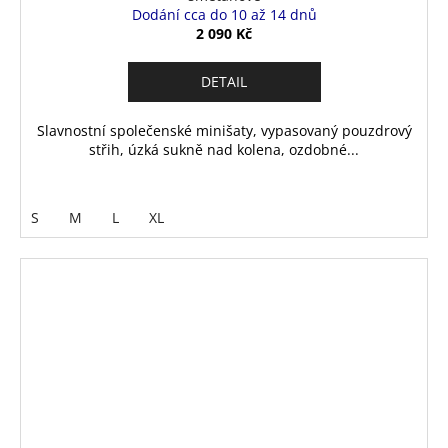
Dodání cca do 10 až 14 dnů
2 090 Kč
DETAIL
Slavnostní společenské minišaty, vypasovaný pouzdrový
střih, úzká sukně nad kolena, ozdobné...
S
M
L
XL