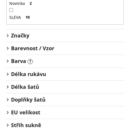
o
č
Novinka
2
u
d
j
u
SLEVA
10
e
k
m
t
e
Značky
ů
Barevnost / Vzor
Barva
?
Délka rukávu
Délka šatů
Doplňky šatů
EU velikost
Střih sukně