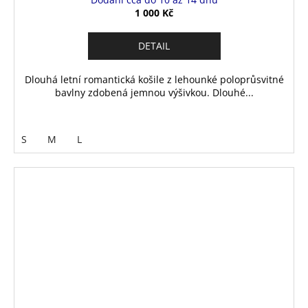
1 000 Kč
DETAIL
Dlouhá letní romantická košile z lehounké poloprůsvitné
bavlny zdobená jemnou výšivkou. Dlouhé...
S
M
L