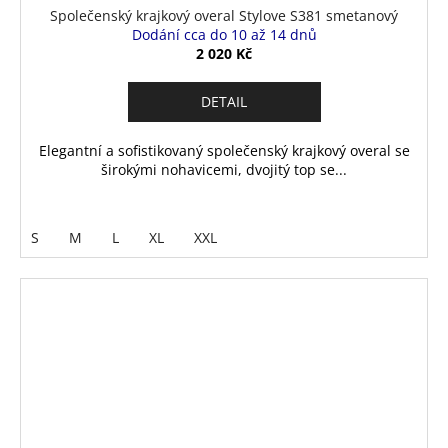
Společenský krajkový overal Stylove S381 smetanový
Dodání cca do 10 až 14 dnů
2 020 Kč
DETAIL
Elegantní a sofistikovaný společenský krajkový overal se
širokými nohavicemi, dvojitý top se...
S
M
L
XL
XXL