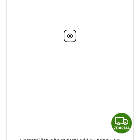
Z
ZDARMA
D