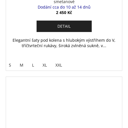
smetanové
Dodání cca do 10 až 14 dnů
2 450 Kč
DETAIL
Elegantní šaty pod kolena s hlubokým výstřihem do V,
tříčtvrteční rukávy, široká zvlněná sukně, v...
S
M
L
XL
XXL