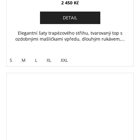
2 450 Kč
DETAIL
Elegantní šaty trapézového střihu, tvarovaný top s
ozdobnými mašličkami vpředu, dlouhým rukávem,...
S
M
L
XL
XXL