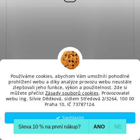
Používáme cookies, abychom Vám umožnili pohodlné
prohlížení webu a díky analýze provozu webu neustále
zlepšovali jeho funkce, výkon a použitelnost. Zde si
můžete přečíst
Zásady souborů cookies
. Provozovatel
webu ing. Silvie Dědková, sídlem Středová 2/3264, 100 00
Elegantní společenský overal MOE M703 zelený
Praha 10, IČ 73787124.
Skladem
1 710 Kč
Souhlasím
Sleva 10 % na první nákup?​
DETAIL
ANO
NE
Nastavení