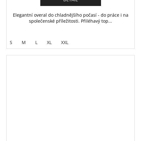
Elegantní overal do chladnějšího počasí - do práce i na
společenské příležitosti. Přiléhavý top...
S
M
L
XL
XXL