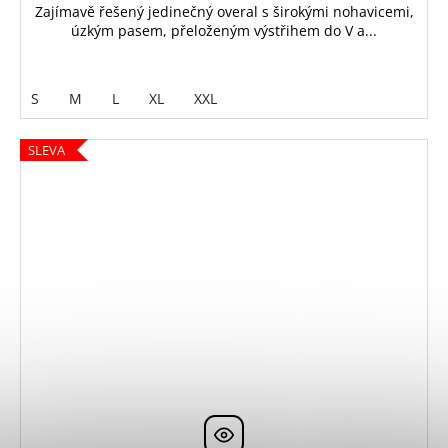
Zajímavě řešený jedinečný overal s širokými nohavicemi,
úzkým pasem, přeloženým výstřihem do V a...
S
M
L
XL
XXL
SLEVA