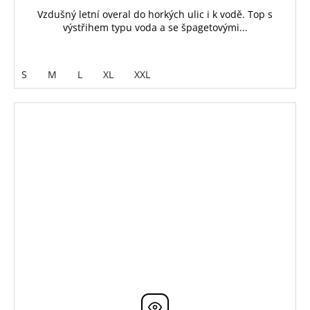
Vzdušný letní overal do horkých ulic i k vodě. Top s
výstřihem typu voda a se špagetovými...
S
M
L
XL
XXL