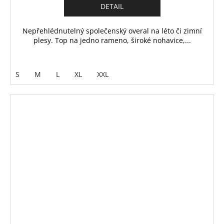
DETAIL
Nepřehlédnutelný společenský overal na léto či zimní
plesy. Top na jedno rameno, široké nohavice,...
S
M
L
XL
XXL