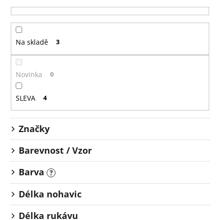
e
a
n
j
í
í
Na skladě
3
p
t
r
?
o
Novinka
0
d
u
SLEVA
4
k
HLEDAT
t
Značky
ů
Barevnost / Vzor
D
o
Barva
?
p
o
Délka nohavic
r
u
Délka rukávu