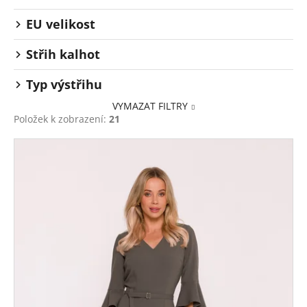
č
u
EU velikost
j
e
Střih kalhot
m
e
Typ výstřihu
VYMAZAT FILTRY
Položek k zobrazení:
21
V
ý
p
i
s
p
r
o
d
u