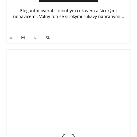
Elegantní overal s dlouhým rukávem a širokými
nohavicemi. Volný top se širokými rukávy nabranými...
S
M
L
XL