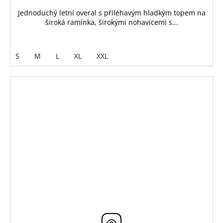
Jednoduchý letní overal s přiléhavým hladkým topem na
široká ramínka, širokými nohavicemi s...
S
M
L
XL
XXL