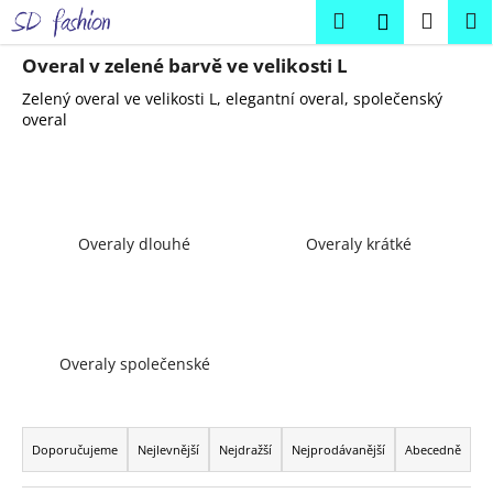
K
Přejít
Hledat
Náku
M
Přihlášení
na
o
obsah
Zpět
Zpět
košík
š
Overal v zelené barvě ve velikosti L
í
Zelený overal ve velikosti L, elegantní overal, společenský
C
k
overal
o
p
o
t
Overaly dlouhé
Overaly krátké
ř
e
b
u
Overaly společenské
j
e
Ř
t
a
Doporučujeme
Nejlevnější
Nejdražší
Nejprodávanější
Abecedně
e
z
n