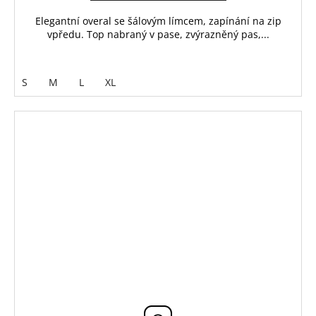
Elegantní overal se šálovým límcem, zapínání na zip
vpředu. Top nabraný v pase, zvýrazněný pas,...
S
M
L
XL