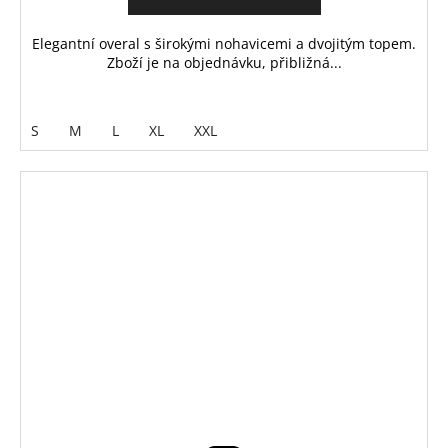
Elegantní overal s širokými nohavicemi a dvojitým topem.
Zboží je na objednávku, přibližná...
S
M
L
XL
XXL