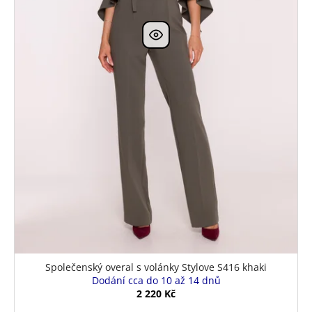
k
t
ů
Společenský overal s volánky Stylove S416 khaki
Dodání cca do 10 až 14 dnů
2 220 Kč