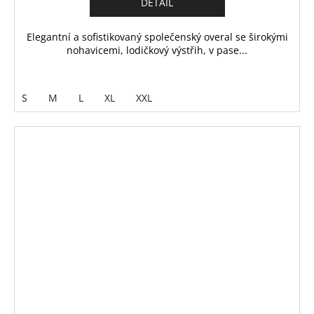
DETAIL
Elegantní a sofistikovaný společenský overal se širokými
nohavicemi, lodičkový výstřih, v pase...
S
M
L
XL
XXL