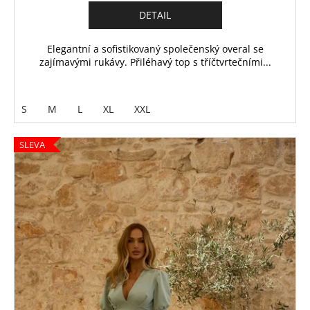
DETAIL
Elegantní a sofistikovaný společenský overal se
zajímavými rukávy. Přiléhavý top s tříčtvrtečními...
S
M
L
XL
XXL
SLEVA