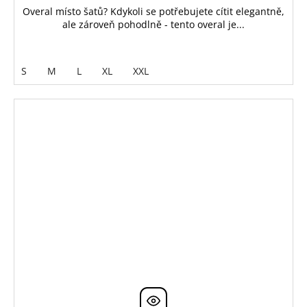
Overal místo šatů? Kdykoli se potřebujete cítit elegantně,
ale zároveň pohodlně - tento overal je...
S
M
L
XL
XXL