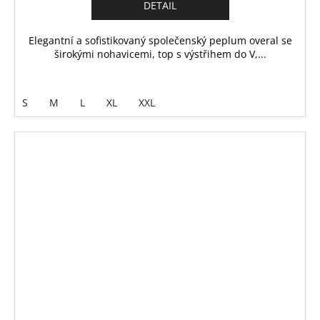
DETAIL
Elegantní a sofistikovaný společenský peplum overal se
širokými nohavicemi, top s výstřihem do V,...
S
M
L
XL
XXL