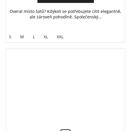
Overal místo šatů? Kdykoli se potřebujete cítit elegantně,
ale zároveň pohodlně. Společenský...
S
M
L
XL
XXL