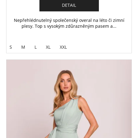
DETAIL
Nepřehlédnutelný společenský overal na léto či zimní
plesy. Top s vysokým zdůrazněným pasem a...
S
M
L
XL
XXL