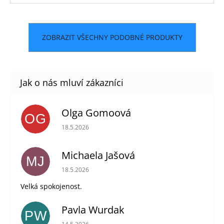
ZOBRAZIT VŠECHNY PODOBNÉ PRODUKTY
Olga Gomoová
OG
Hodnocení obchodu je 5 z 5 hvězdiček.
18.5.2026
Michaela Jašová
MJ
Hodnocení obchodu je 5 z 5 hvězdiček.
18.5.2026
Velká spokojenost.
Pavla Wurdak
PW
Hodnocení obchodu je 5 z 5 hvězdiček.