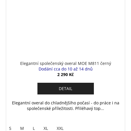
Elegantní společenský overal MOE M811 černý
Dodání cca do 10 až 14 dnů
2 290 Kč
DETAIL
Elegantní overal do chladnějšího počasí - do práce i na
společenské příležitosti. Přiléhavý top...
S
M
L
XL
XXL