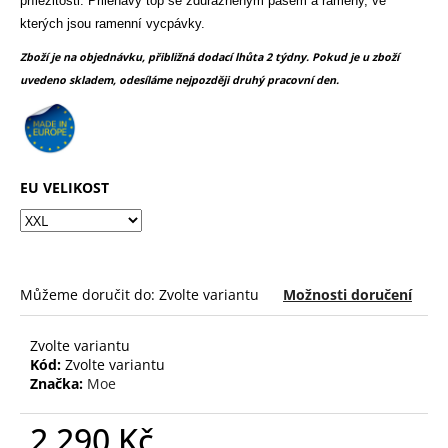
č
příležitosti. Přiléhavý top se zdůrazněným pasem a rameny, ve
z
u
kterých jsou ramenní vycpávky.
5
j
hvězdiček.
Zboží je na objednávku, přibližná dodací lhůta 2 týdny. Pokud je u zboží
e
uvedeno skladem, odesíláme nejpozději druhý pracovní den.
m
e
EU VELIKOST
Můžeme doručit do:
Zvolte variantu
Možnosti doručení
Zvolte variantu
Kód:
Zvolte variantu
Značka:
Moe
2 290 Kč