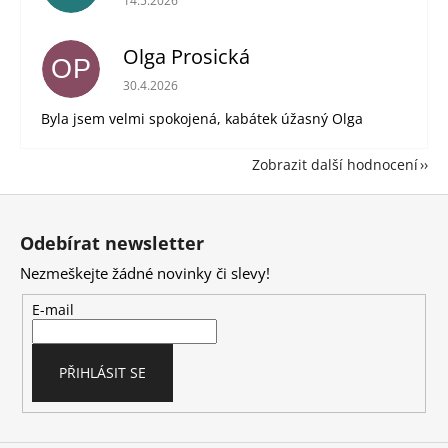
14.5.2026
Olga Prosická
OP
Hodnocení obchodu je 5 z 5 hvězdiček.
30.4.2026
Byla jsem velmi spokojená, kabátek úžasný Olga
Zobrazit další hodnocení
Z
á
Odebírat newsletter
p
Nezmeškejte žádné novinky či slevy!
a
t
E-mail
í
PŘIHLÁSIT SE