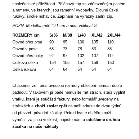
společenské příležitosti. Přiléhavý top se zdůrazněným pasem
a rameny, ve kterých jsou ramenní vycpávky. Dlouhé úzké
rukávy, široké nohavice. Zapínání na výrazný zadní zip.
POZN. Modelka měří 171 cm a nosí velikost S.
ROZMĚRY cm
S/36
M/38
L/40
XL/42
2XL/44
Obvod přes prsa
90
95
100
105
110
Obvod v pase
68
73
78
83
88
Obvod přes boky
92
97
102
107
112
Celková délka
154
155
157
158
160
Délka rukávu
64
64
64
64
64
Chápeme, že i přes uvedené rozměry oblečení nemusí dobře
padnout. V takovém případě nemusíte mít strach, stačí vyplnit
vratku, která je součástí faktury, nebo
formulář
uvedený na
stránkách a
zboží zaslat zpět
na naši adresu do dvou týdnů
od převzetí původní zásilky. Pokud byste chtěl/a zboží
vyměnit za jinou velikost,
napište nám
a
odešleme druhou
zásilku na naše náklady
.