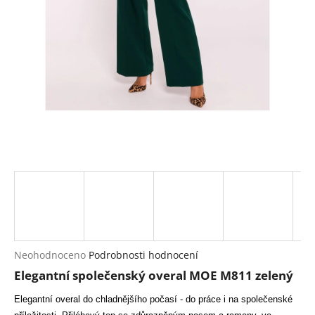
a
j
í
t
?
HLEDAT
D
o
p
Průměrné
Neohodnoceno
Podrobnosti hodnocení
hodnocení
o
Elegantní společenský overal MOE M811 zelený
produktu
r
je
u
Elegantní overal do chladnějšího počasí - do práce i na společenské
0,0