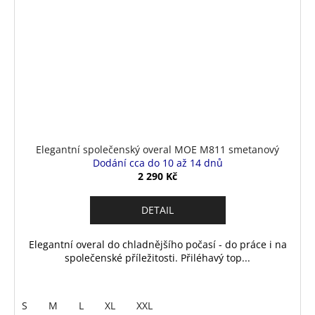
Elegantní společenský overal MOE M811 smetanový
Dodání cca do 10 až 14 dnů
2 290 Kč
DETAIL
Elegantní overal do chladnějšího počasí - do práce i na
společenské příležitosti. Přiléhavý top...
S
M
L
XL
XXL