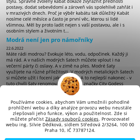
stylu. Správně zvolený kabát dokáže zvýraznit přednosti
postavy, dodat sebevědomí a zároveň vás spolehlivě zahřát i
v mrazivých dnech. Proč je výběr kabátu tak důležitý Kabát
nosíme celé měsíce a často je první věc, kterou si lidé
všimnou. Měl by proto ladit nejen s vaší postavou, ale i s
osobním stylem a životním t...
Modrá není jen pro námořníky
22.6.2022
Máte rádi modrou? Evokuje léto, vodu, odpočinek. Každý ji
má rád. A v našich modrých šatech můžete vplout i na
večerní párty či oslavy. A v zimě na ples. Modré šaty
využijete na různé příležitosti. V modrých metalických šatech
si můžete užít i focení jako hvězda. A to nejlepší nakonec - v
tuto chvíli šaty renomované anglické značky City Godess
koupíte za pouhých 225 Kč! ...
Používáme cookies, abychom Vám umožnili pohodlné
prohlížení webu a díky analýze provozu webu neustále
zlepšovali jeho funkce, výkon a použitelnost. Zde si
sd
můžete přečíst
Zásady souborů cookies
. Provozovatel
webu ing. Silvie Dědková, sídlem Středová 2/3264, 100 00
Praha 10, IČ 73787124.
Vytvořil Shoptet