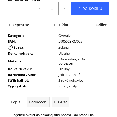
Měrná
DO KOŠÍKU
cena:
Zeptat se
Hlídat
Sdílet
Kategorie
:
Overaly
EAN
:
5905563737095
?
Barva
:
Zelená
Délka nohavic
:
Dlouhé
5 % elastan, 95 %
Materiál
:
polyester
Délka rukávu
:
Dlouhý
Barevnost / Vzor
:
Jednobarevné
Střih kalhot
:
Široké nohavice
Typ výstřihu
:
Kulatý malý
Popis
Hodnocení
Diskuze
Elegantní overal do chladnějšího počasí - do práce i na