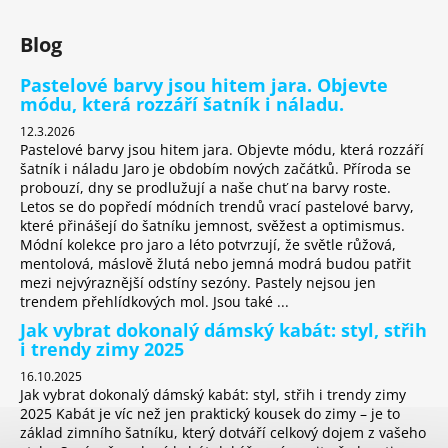
Blog
Pastelové barvy jsou hitem jara. Objevte
módu, která rozzáří šatník i náladu.
12.3.2026
Pastelové barvy jsou hitem jara. Objevte módu, která rozzáří
šatník i náladu Jaro je obdobím nových začátků. Příroda se
probouzí, dny se prodlužují a naše chuť na barvy roste.
Letos se do popředí módních trendů vrací pastelové barvy,
které přinášejí do šatníku jemnost, svěžest a optimismus.
Módní kolekce pro jaro a léto potvrzují, že světle růžová,
mentolová, máslově žlutá nebo jemná modrá budou patřit
mezi nejvýraznější odstíny sezóny. Pastely nejsou jen
trendem přehlídkových mol. Jsou také ...
Jak vybrat dokonalý dámský kabát: styl, střih
i trendy zimy 2025
16.10.2025
Jak vybrat dokonalý dámský kabát: styl, střih i trendy zimy
2025 Kabát je víc než jen praktický kousek do zimy – je to
základ zimního šatníku, který dotváří celkový dojem z vašeho