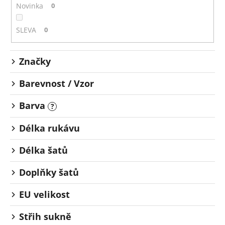
o
č
Novinka
0
u
d
j
u
SLEVA
0
e
k
m
t
e
Značky
ů
Barevnost / Vzor
Barva
?
Délka rukávu
Délka šatů
Doplňky šatů
EU velikost
Střih sukně