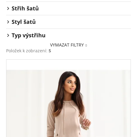
Střih šatů
Styl šatů
Typ výstřihu
VYMAZAT FILTRY
Položek k zobrazení:
5
V
ý
p
i
s
p
r
o
d
u