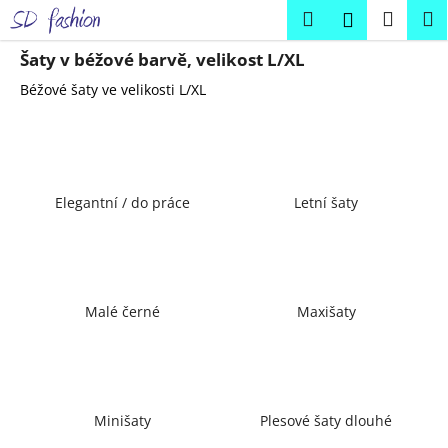
K
Přejít
Hledat
Náku
M
Přihlášení
na
o
obsah
Zpět
Zpět
košík
š
Šaty v béžové barvě, velikost L/XL
í
Béžové šaty ve velikosti L/XL
C
k
o
p
o
Elegantní / do práce
Letní šaty
t
ř
e
b
u
Malé černé
Maxišaty
j
e
t
e
Minišaty
Plesové šaty dlouhé
n