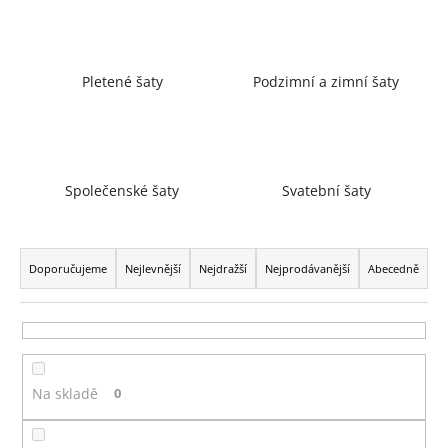
a
j
í
Pletené šaty
Podzimní a zimní šaty
t
?
Společenské šaty
Svatební šaty
HLEDAT
Ř
a
Doporučujeme
Nejlevnější
Nejdražší
Nejprodávanější
Abecedně
z
D
e
o
n
p
í
o
Na skladě
0
p
r
r
u