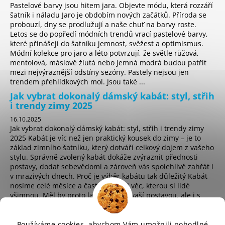
Pastelové barvy jsou hitem jara. Objevte módu, která rozzáří
šatník i náladu Jaro je obdobím nových začátků. Příroda se
probouzí, dny se prodlužují a naše chuť na barvy roste.
Letos se do popředí módních trendů vrací pastelové barvy,
které přinášejí do šatníku jemnost, svěžest a optimismus.
Módní kolekce pro jaro a léto potvrzují, že světle růžová,
mentolová, máslově žlutá nebo jemná modrá budou patřit
mezi nejvýraznější odstíny sezóny. Pastely nejsou jen
trendem přehlídkových mol. Jsou také ...
Jak vybrat dokonalý dámský kabát: styl, střih
i trendy zimy 2025
16.10.2025
Jak vybrat dokonalý dámský kabát: styl, střih i trendy zimy
2025 Kabát je víc než jen praktický kousek do zimy – je to
základ zimního šatníku, který dotváří celkový dojem z vašeho
stylu. Správně zvolený kabát dokáže zvýraznit přednosti
postavy, dodat sebevědomí a zároveň vás spolehlivě zahřát i
v mrazivých dnech. Proč je výběr kabátu tak důležitý Kabát
nosíme celé měsíce a často je první věc, kterou si lidé
všimnou. Měl by proto ladit nejen s vaší postavou, ale i s
osobním stylem a životním t...
Používáme cookies, abychom Vám umožnili pohodlné