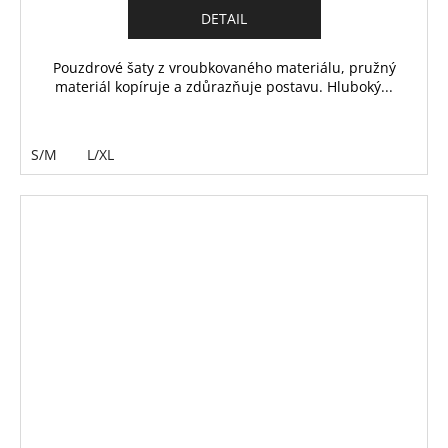
DETAIL
Pouzdrové šaty z vroubkovaného materiálu, pružný
materiál kopíruje a zdůrazňuje postavu. Hluboký...
S/M
L/XL