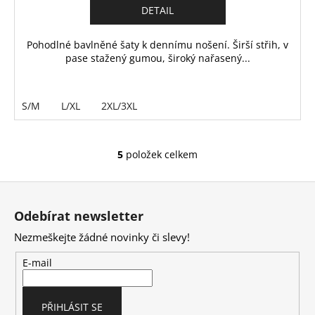
DETAIL
Pohodlné bavlněné šaty k dennímu nošení. Širší střih, v
pase stažený gumou, široký nařasený...
S/M
L/XL
2XL/3XL
5
položek celkem
O
v
Z
l
á
á
Odebírat newsletter
d
p
a
Nezmeškejte žádné novinky či slevy!
a
c
t
E-mail
í
í
p
r
PŘIHLÁSIT SE