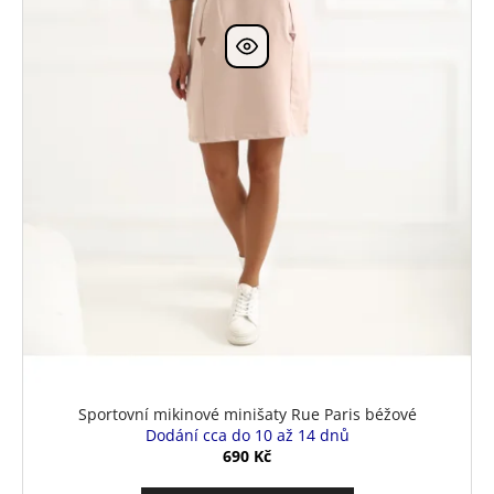
k
t
ů
Sportovní mikinové minišaty Rue Paris béžové
Dodání cca do 10 až 14 dnů
690 Kč