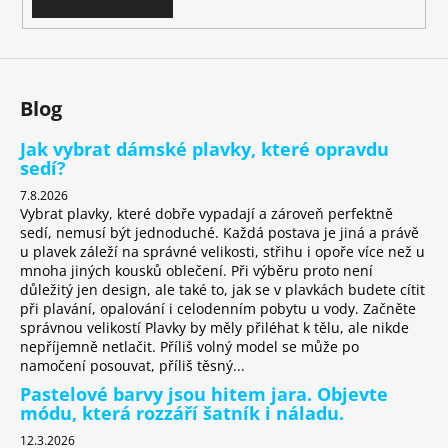
v
k
y
v
ý
Blog
p
i
Jak vybrat dámské plavky, které opravdu
s
sedí?
u
7.8.2026
Vybrat plavky, které dobře vypadají a zároveň perfektně
sedí, nemusí být jednoduché. Každá postava je jiná a právě
u plavek záleží na správné velikosti, střihu i opoře více než u
mnoha jiných kousků oblečení. Při výběru proto není
důležitý jen design, ale také to, jak se v plavkách budete cítit
při plavání, opalování i celodenním pobytu u vody. Začněte
správnou velikostí Plavky by měly přiléhat k tělu, ale nikde
nepříjemně netlačit. Příliš volný model se může po
namočení posouvat, příliš těsný...
Pastelové barvy jsou hitem jara. Objevte
módu, která rozzáří šatník i náladu.
12.3.2026