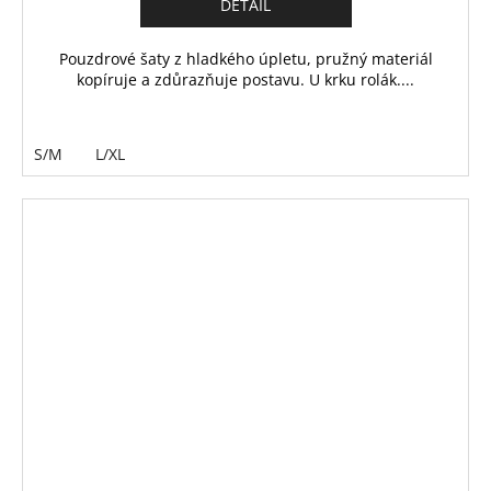
DETAIL
Pouzdrové šaty z hladkého úpletu, pružný materiál
kopíruje a zdůrazňuje postavu. U krku rolák....
S/M
L/XL