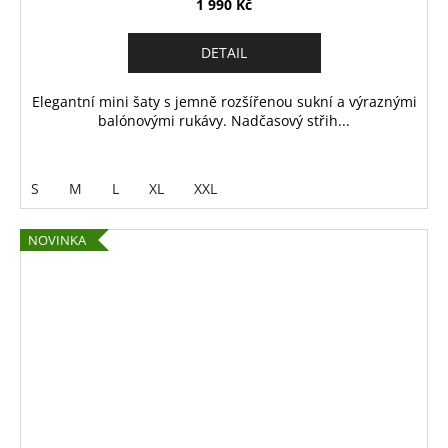
1 990 Kč
DETAIL
Elegantní mini šaty s jemně rozšířenou sukní a výraznými
balónovými rukávy. Nadčasový střih...
S
M
L
XL
XXL
NOVINKA