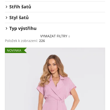
Střih šatů
Styl šatů
Typ výstřihu
VYMAZAT FILTRY
Položek k zobrazení:
226
V
NOVINKA
ý
p
i
s
p
r
o
d
u