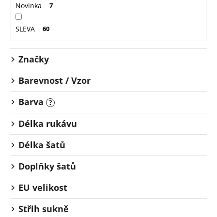
o
č
Novinka
7
u
d
j
u
SLEVA
60
e
k
m
t
e
Značky
ů
Barevnost / Vzor
Barva
?
Délka rukávu
Délka šatů
Doplňky šatů
EU velikost
Střih sukně