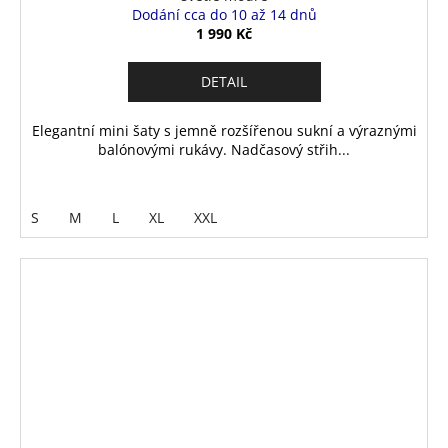
Dodání cca do 10 až 14 dnů
1 990 Kč
DETAIL
Elegantní mini šaty s jemně rozšířenou sukní a výraznými
balónovými rukávy. Nadčasový střih...
S
M
L
XL
XXL