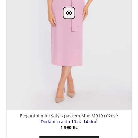
k
t
ů
Elegantní midi šaty s páskem Moe M919 růžové
Dodání cca do 10 až 14 dnů
1 990 Kč