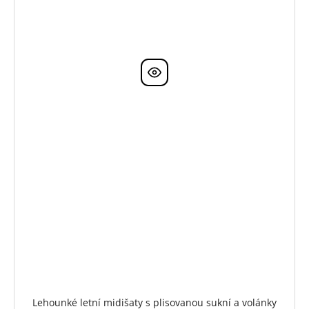
Lehounké letní midišaty s plisovanou sukní a volánky