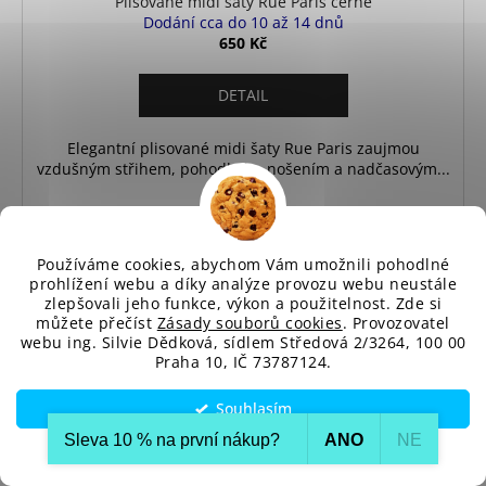
Plisované midi šaty Rue Paris černé
Dodání cca do 10 až 14 dnů
650 Kč
DETAIL
Elegantní plisované midi šaty Rue Paris zaujmou
vzdušným střihem, pohodlným nošením a nadčasovým...
Univerzální
Používáme cookies, abychom Vám umožnili pohodlné
prohlížení webu a díky analýze provozu webu neustále
zlepšovali jeho funkce, výkon a použitelnost. Zde si
můžete přečíst
Zásady souborů cookies
. Provozovatel
webu ing. Silvie Dědková, sídlem Středová 2/3264, 100 00
Praha 10, IČ 73787124.
Souhlasím
Sleva 10 % na první nákup?​
ANO
NE
Nastavení