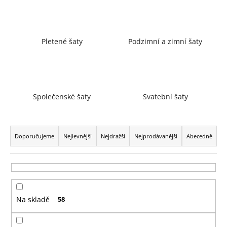
a
j
í
Pletené šaty
Podzimní a zimní šaty
t
?
Společenské šaty
Svatební šaty
HLEDAT
Ř
a
Doporučujeme
Nejlevnější
Nejdražší
Nejprodávanější
Abecedně
z
D
e
o
n
p
í
o
Na skladě
58
p
r
r
u