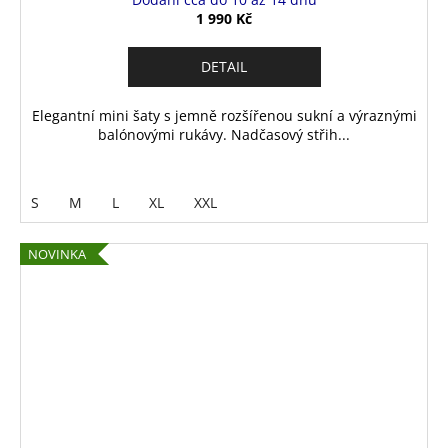
1 990 Kč
DETAIL
Elegantní mini šaty s jemně rozšířenou sukní a výraznými
balónovými rukávy. Nadčasový střih...
S
M
L
XL
XXL
NOVINKA