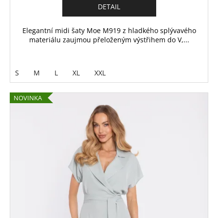
DETAIL
Elegantní midi šaty Moe M919 z hladkého splývavého
materiálu zaujmou přeloženým výstřihem do V,...
S
M
L
XL
XXL
NOVINKA