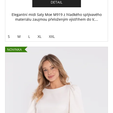
DETAIL
Elegantní midi šaty Moe M919 z hladkého splývavého
materiálu zaujmou přeloženým výstřihem do V,...
S
M
L
XL
XXL
NOVINKA