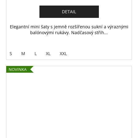
DETAIL
Elegantní mini šaty s jemně rozšířenou sukní a výraznými
balónovými rukávy. Nadčasový střih...
S
M
L
XL
XXL
NOVINKA