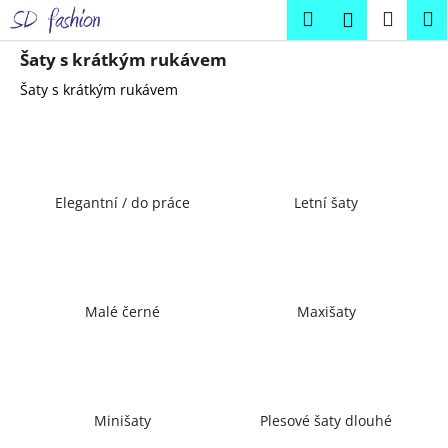
K
Přejít
Hledat
Náku
M
Přihlášení
na
o
obsah
Zpět
Zpět
košík
š
Šaty s krátkým rukávem
í
Šaty s krátkým rukávem
C
k
o
p
o
Elegantní / do práce
Letní šaty
t
ř
e
b
u
Malé černé
Maxišaty
j
e
t
e
Minišaty
Plesové šaty dlouhé
n