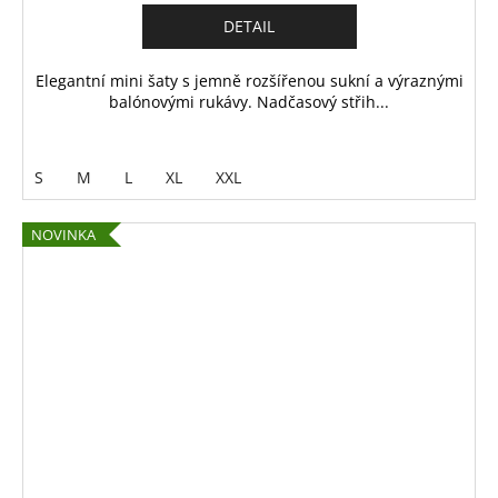
DETAIL
Elegantní mini šaty s jemně rozšířenou sukní a výraznými
balónovými rukávy. Nadčasový střih...
S
M
L
XL
XXL
NOVINKA