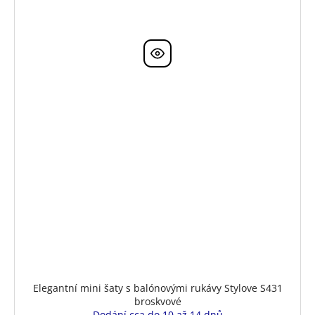
Elegantní mini šaty s balónovými rukávy Stylove S431
broskvové
Dodání cca do 10 až 14 dnů