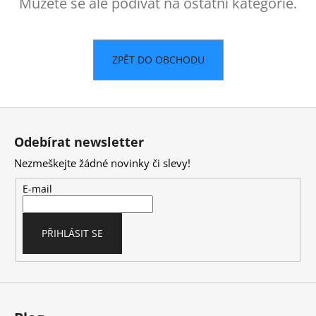
č
Můžete se ale podívat na ostatní kategorie.
u
j
e
ZPĚT DO OBCHODU
m
e
Z
á
Odebírat newsletter
p
Nezmeškejte žádné novinky či slevy!
a
t
E-mail
í
PŘIHLÁSIT SE