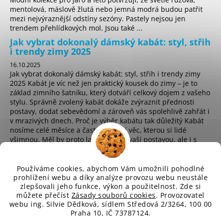
mentolová, máslově žlutá nebo jemná modrá budou patřit
mezi nejvýraznější odstíny sezóny. Pastely nejsou jen
trendem přehlídkových mol. Jsou také ...
Jak vybrat dokonalý dámský kabát: styl, střih
i trendy zimy 2025
16.10.2025
Jak vybrat dokonalý dámský kabát: styl, střih i trendy zimy
2025 Kabát je víc než jen praktický kousek do zimy – je to
základ zimního šatníku, který dotváří celkový dojem z vašeho
stylu. Správně zvolený kabát dokáže zvýraznit přednosti
postavy, dodat sebevědomí a zároveň vás spolehlivě zahřát i
v mrazivých dnech. Proč je výběr kabátu tak důležitý Kabát
nosíme celé měsíce a často je první věc, kterou si lidé
všimnou. Měl by proto ladit nejen s vaší postavou, ale i s
osobním stylem a životním t...
Používáme cookies, abychom Vám umožnili pohodlné
prohlížení webu a díky analýze provozu webu neustále
zlepšovali jeho funkce, výkon a použitelnost. Zde si
sd
můžete přečíst
Zásady souborů cookies
. Provozovatel
webu ing. Silvie Dědková, sídlem Středová 2/3264, 100 00
Praha 10, IČ 73787124.
Vytvořil Shoptet