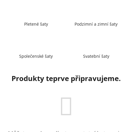
a
j
í
Pletené šaty
Podzimní a zimní šaty
t
?
Společenské šaty
Svatební šaty
HLEDAT
Produkty teprve připravujeme.
D
o
p
o
r
u