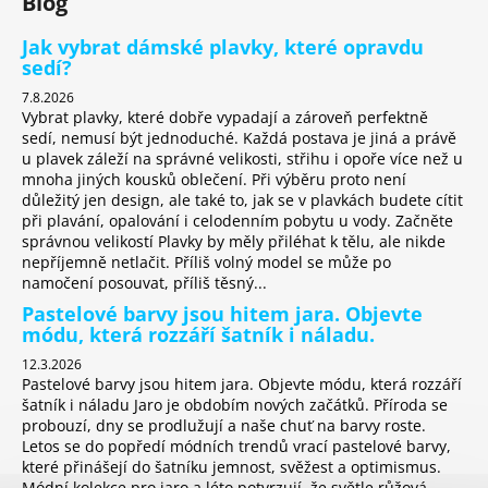
Blog
Jak vybrat dámské plavky, které opravdu
sedí?
7.8.2026
Vybrat plavky, které dobře vypadají a zároveň perfektně
sedí, nemusí být jednoduché. Každá postava je jiná a právě
u plavek záleží na správné velikosti, střihu i opoře více než u
mnoha jiných kousků oblečení. Při výběru proto není
důležitý jen design, ale také to, jak se v plavkách budete cítit
při plavání, opalování i celodenním pobytu u vody. Začněte
správnou velikostí Plavky by měly přiléhat k tělu, ale nikde
nepříjemně netlačit. Příliš volný model se může po
namočení posouvat, příliš těsný...
Pastelové barvy jsou hitem jara. Objevte
módu, která rozzáří šatník i náladu.
12.3.2026
Pastelové barvy jsou hitem jara. Objevte módu, která rozzáří
šatník i náladu Jaro je obdobím nových začátků. Příroda se
probouzí, dny se prodlužují a naše chuť na barvy roste.
Letos se do popředí módních trendů vrací pastelové barvy,
které přinášejí do šatníku jemnost, svěžest a optimismus.
Módní kolekce pro jaro a léto potvrzují, že světle růžová,