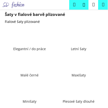
K
Přejít
Hledat
Náku
M
Přihlášení
na
o
obsah
Zpět
Zpět
košík
š
Šaty v fialové barvě plizované
í
Fialové šaty plizované
C
k
o
p
o
Elegantní / do práce
Letní šaty
t
ř
e
b
u
Malé černé
Maxišaty
j
e
t
e
Minišaty
Plesové šaty dlouhé
n