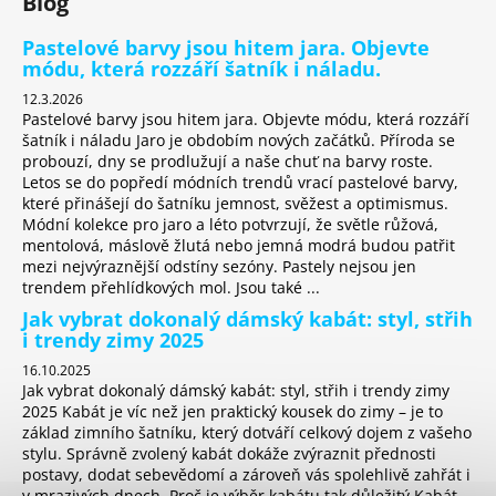
Blog
Pastelové barvy jsou hitem jara. Objevte
módu, která rozzáří šatník i náladu.
12.3.2026
Pastelové barvy jsou hitem jara. Objevte módu, která rozzáří
šatník i náladu Jaro je obdobím nových začátků. Příroda se
probouzí, dny se prodlužují a naše chuť na barvy roste.
Letos se do popředí módních trendů vrací pastelové barvy,
které přinášejí do šatníku jemnost, svěžest a optimismus.
Módní kolekce pro jaro a léto potvrzují, že světle růžová,
mentolová, máslově žlutá nebo jemná modrá budou patřit
mezi nejvýraznější odstíny sezóny. Pastely nejsou jen
trendem přehlídkových mol. Jsou také ...
Jak vybrat dokonalý dámský kabát: styl, střih
i trendy zimy 2025
16.10.2025
Jak vybrat dokonalý dámský kabát: styl, střih i trendy zimy
2025 Kabát je víc než jen praktický kousek do zimy – je to
základ zimního šatníku, který dotváří celkový dojem z vašeho
stylu. Správně zvolený kabát dokáže zvýraznit přednosti
postavy, dodat sebevědomí a zároveň vás spolehlivě zahřát i
v mrazivých dnech. Proč je výběr kabátu tak důležitý Kabát