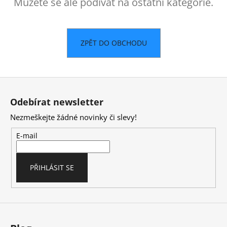
č
Můžete se ale podívat na ostatní kategorie.
u
j
e
ZPĚT DO OBCHODU
m
e
Z
á
Odebírat newsletter
p
Nezmeškejte žádné novinky či slevy!
a
t
E-mail
í
PŘIHLÁSIT SE