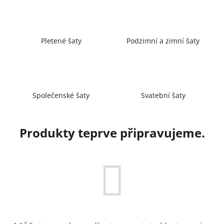
a
j
í
Pletené šaty
Podzimní a zimní šaty
t
?
Společenské šaty
Svatební šaty
HLEDAT
Produkty teprve připravujeme.
D
o
p
o
r
u