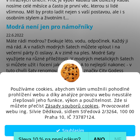
nosíme celé měsíce a často je první věc, kterou si lidé
všimnou. Měl by proto ladit nejen s vaší postavou, ale i s
osobním stylem a životním t...
Modrá není jen pro námořníky
22.6.2022
Máte rádi modrou? Evokuje léto, vodu, odpočinek. Každý ji
má rád. A v našich modrých šatech můžete vplout i na
večerní párty či oslavy. A v zimě na ples. Modré šaty
využijete na různé příležitosti. V modrých metalických šatech
si můžete užít i focení jako hvězda. A to nejlepší nakonec - v
tuto chvíli šaty renomované anglické značky City Godess
koupíte za pouhých 225 Kč! ...
Používáme cookies, abychom Vám umožnili pohodlné
prohlížení webu a díky analýze provozu webu neustále
zlepšovali jeho funkce, výkon a použitelnost. Zde si
sd
můžete přečíst
Zásady souborů cookies
. Provozovatel
webu ing. Silvie Dědková, sídlem Středová 2/3264, 100 00
Praha 10, IČ 73787124.
Vytvořil Shoptet
Souhlasím
Copyright 2026
SD-Fashion.cz
. Všechna práva vyhrazena.
Upravit nastavení cookies
Sleva 10 % na první nákup?​
ANO
NE