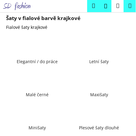
K
Přejít
Hledat
Náku
M
Přihlášení
na
o
obsah
Zpět
Zpět
košík
š
Šaty v fialové barvě krajkové
í
Fialové šaty krajkové
C
k
o
p
o
Elegantní / do práce
Letní šaty
t
ř
e
b
u
Malé černé
Maxišaty
j
e
t
e
Minišaty
Plesové šaty dlouhé
n