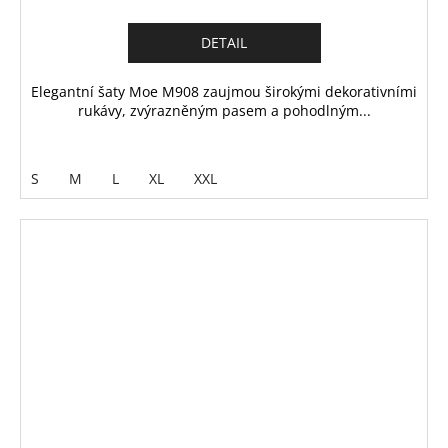
DETAIL
Elegantní šaty Moe M908 zaujmou širokými dekorativními
rukávy, zvýrazněným pasem a pohodlným...
S
M
L
XL
XXL