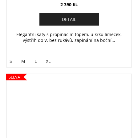
2 390 Kč
DETAIL
Elegantní šaty s propínacím topem, u krku límeček,
výstřih do V, bez rukávů, zapínání na boční...
S
M
L
XL
SLEVA