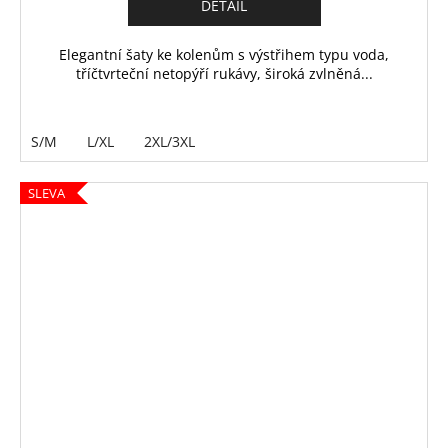
DETAIL
Elegantní šaty ke kolenům s výstřihem typu voda,
tříčtvrteční netopýří rukávy, široká zvlněná...
S/M
L/XL
2XL/3XL
SLEVA