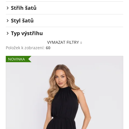
Střih šatů
Styl šatů
Typ výstřihu
VYMAZAT FILTRY
Položek k zobrazení:
60
V
NOVINKA
ý
p
i
s
p
r
o
d
u