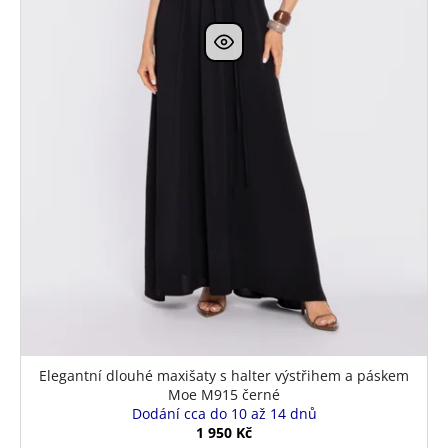
k
t
ů
Elegantní dlouhé maxišaty s halter výstřihem a páskem
Moe M915 černé
Dodání cca do 10 až 14 dnů
1 950 Kč