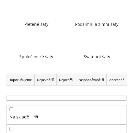
a
j
í
Pletené šaty
Podzimní a zimní šaty
t
?
Společenské šaty
Svatební šaty
HLEDAT
Ř
a
Doporučujeme
Nejlevnější
Nejdražší
Nejprodávanější
Abecedně
z
D
e
o
n
p
í
o
Na skladě
19
p
r
r
u