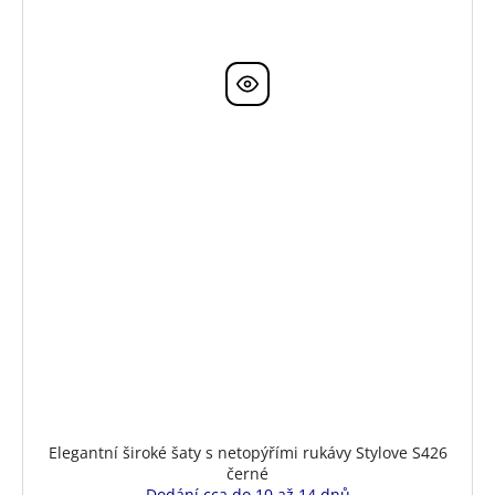
Elegantní široké šaty s netopýřími rukávy Stylove S426
černé
Dodání cca do 10 až 14 dnů