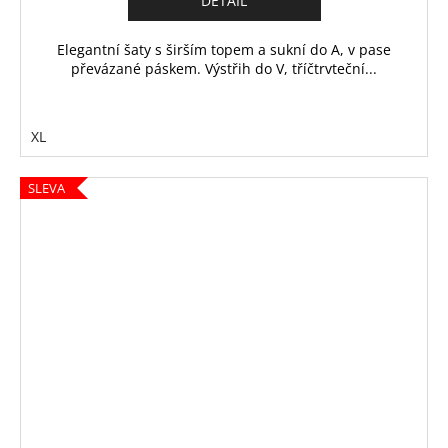
DETAIL
Elegantní šaty s širším topem a sukní do A, v pase
převázané páskem. Výstřih do V, tříčtrvteční...
XL
SLEVA