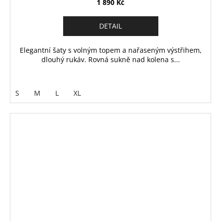
1 890 Kč
DETAIL
Elegantní šaty s volným topem a nařaseným výstřihem,
dlouhý rukáv. Rovná sukně nad kolena s...
S
M
L
XL