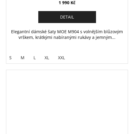
1 990 Kč
DETAIL
Elegantní dámské šaty MOE M904 s volnějším blůzovým
vrškem, krátkými nabíranými rukávy a jemným...
S
M
L
XL
XXL