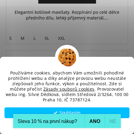
Elegantní košilové maxišaty. Rozpínání po celé délce
předního dílu, lehký příjemný materiál,...
S
M
L
XL
XXL
Používáme cookies, abychom Vám umožnili pohodlné
prohlížení webu a díky analýze provozu webu neustále
zlepšovali jeho funkce, výkon a použitelnost. Zde si
můžete přečíst
Zásady souborů cookies
. Provozovatel
webu ing. Silvie Dědková, sídlem Středová 2/3264, 100 00
Praha 10, IČ 73787124.
Souhlasím
Sleva 10 % na první nákup?​
ANO
NE
Nastavení