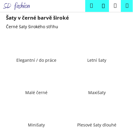
K
Přejít
Hledat
Náku
M
Přihlášení
na
o
obsah
Zpět
Zpět
košík
š
Šaty v černé barvě široké
í
Černé šaty širokého střihu
C
k
o
p
o
Elegantní / do práce
Letní šaty
t
ř
e
b
u
Malé černé
Maxišaty
j
e
t
e
Minišaty
Plesové šaty dlouhé
n