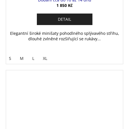
1 850 Kč
DETAIL
Elegantní široké minišaty pohodlného splývavého střihu,
dlouhé zvlněné rozšiřující se rukávy...
S
M
L
XL