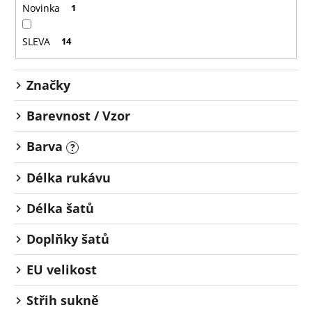
o
č
Novinka
1
u
d
j
u
SLEVA
14
e
k
m
t
e
Značky
ů
Barevnost / Vzor
Barva
?
Délka rukávu
Délka šatů
Doplňky šatů
EU velikost
Střih sukně