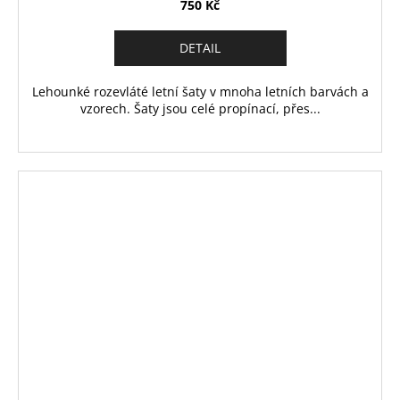
750 Kč
DETAIL
Lehounké rozevláté letní šaty v mnoha letních barvách a
vzorech. Šaty jsou celé propínací, přes...