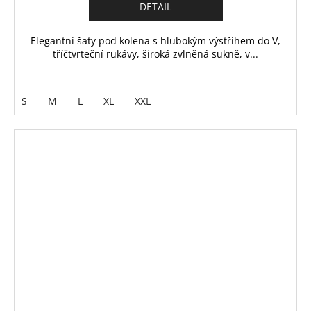
DETAIL
Elegantní šaty pod kolena s hlubokým výstřihem do V,
tříčtvrteční rukávy, široká zvlněná sukně, v...
S
M
L
XL
XXL