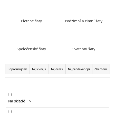
a
j
í
Pletené šaty
Podzimní a zimní šaty
t
?
Společenské šaty
Svatební šaty
HLEDAT
Ř
a
Doporučujeme
Nejlevnější
Nejdražší
Nejprodávanější
Abecedně
z
D
e
o
n
p
í
o
Na skladě
5
p
r
r
u