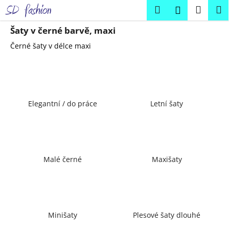
K
Přejít
Hledat
Náku
M
Přihlášení
na
o
obsah
Zpět
Zpět
košík
š
Šaty v černé barvě, maxi
í
Černé šaty v délce maxi
C
k
o
p
o
Elegantní / do práce
Letní šaty
t
ř
e
b
u
Malé černé
Maxišaty
j
e
t
e
Minišaty
Plesové šaty dlouhé
n