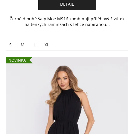
DETAIL
Černé dlouhé šaty Moe M916 kombinují přiléhavý živůtek
na tenkých ramínkách s lehce nabíranou...
S
M
L
XL
NOVINKA