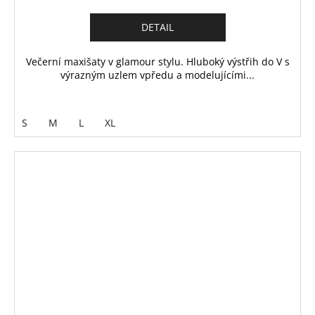
DETAIL
Večerní maxišaty v glamour stylu. Hluboký výstřih do V s
výrazným uzlem vpředu a modelujícími...
S
M
L
XL