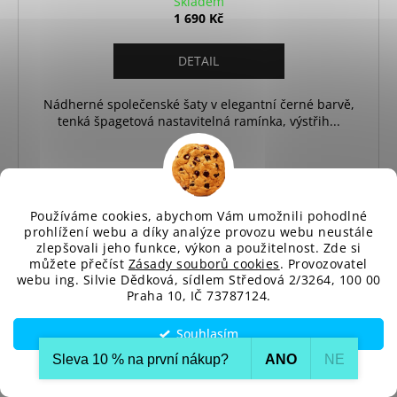
Skladem
1 690 Kč
DETAIL
Nádherné společenské šaty v elegantní černé barvě,
tenká špagetová nastavitelná ramínka, výstřih...
L
Používáme cookies, abychom Vám umožnili pohodlné
prohlížení webu a díky analýze provozu webu neustále
zlepšovali jeho funkce, výkon a použitelnost. Zde si
můžete přečíst
Zásady souborů cookies
. Provozovatel
webu ing. Silvie Dědková, sídlem Středová 2/3264, 100 00
Praha 10, IČ 73787124.
Souhlasím
Sleva 10 % na první nákup?​
ANO
NE
Nastavení