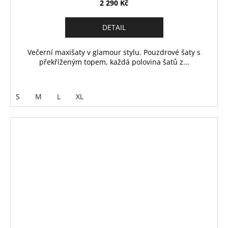
2 290 Kč
DETAIL
Večerní maxišaty v glamour stylu. Pouzdrové šaty s
překříženým topem, každá polovina šatů z...
S
M
L
XL