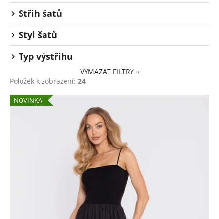
Střih šatů
Styl šatů
Typ výstřihu
VYMAZAT FILTRY
Položek k zobrazení:
24
V
NOVINKA
ý
p
i
s
p
r
o
d
u