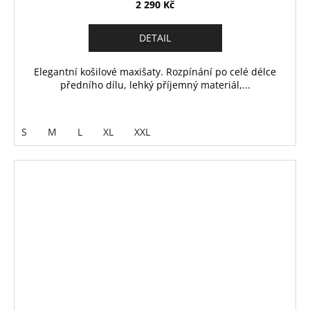
2 290 Kč
DETAIL
Elegantní košilové maxišaty. Rozpínání po celé délce
předního dílu, lehký příjemný materiál,...
S
M
L
XL
XXL