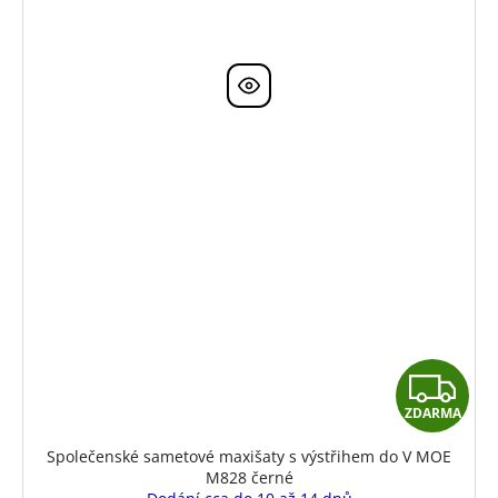
Z
ZDARMA
D
Společenské sametové maxišaty s výstřihem do V MOE
A
M828 černé