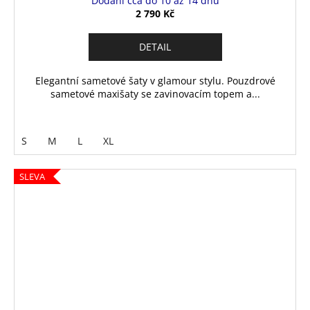
Dodání cca do 10 až 14 dnů
R
2 790 Kč
M
DETAIL
A
Elegantní sametové šaty v glamour stylu. Pouzdrové
sametové maxišaty se zavinovacím topem a...
S
M
L
XL
SLEVA