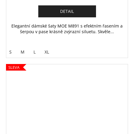
DETAIL
Elegantní dámské šaty MOE M891 s efektním řasením a
šerpou v pase krásně zvýrazní siluetu. Skvěle...
S
M
L
XL
SLEVA