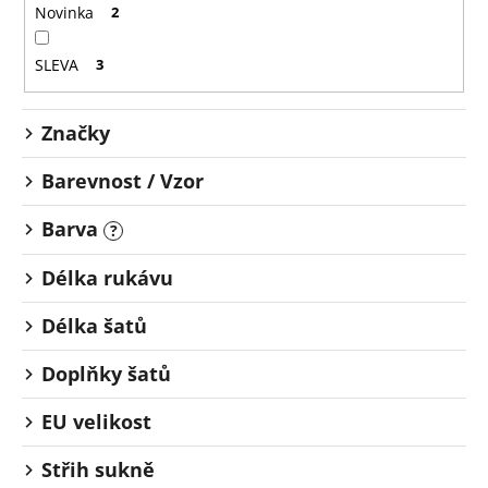
o
č
Novinka
2
u
d
j
u
SLEVA
3
e
k
m
t
e
Značky
ů
Barevnost / Vzor
Barva
?
Délka rukávu
Délka šatů
Doplňky šatů
EU velikost
Střih sukně