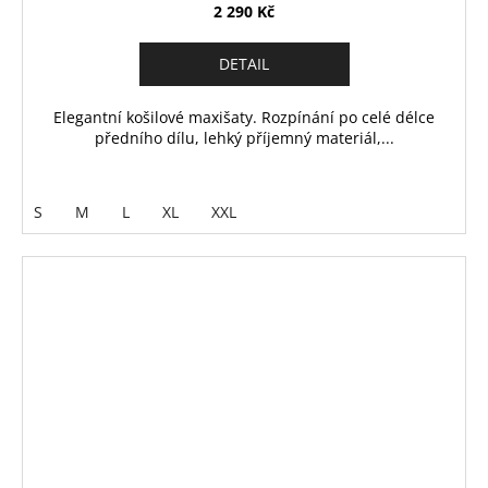
2 290 Kč
DETAIL
Elegantní košilové maxišaty. Rozpínání po celé délce
předního dílu, lehký příjemný materiál,...
S
M
L
XL
XXL