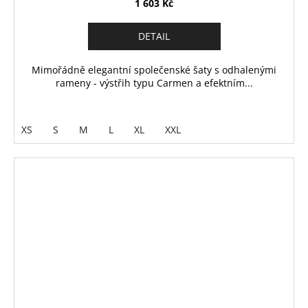
1 603 Kč
DETAIL
Mimořádně elegantní společenské šaty s odhalenými
rameny - výstřih typu Carmen a efektním...
XS
S
M
L
XL
XXL