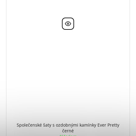
Společenské šaty s ozdobnými kamínky Ever Pretty
černé