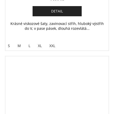
DETAIL
Krásné viskozové šaty, zavinovací střih, hluboký výstřih
do V, v pase pásek, dlouhá rozevlátá...
S
M
L
XL
XXL