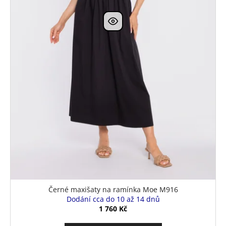
k
t
ů
Černé maxišaty na ramínka Moe M916
Dodání cca do 10 až 14 dnů
1 760 Kč