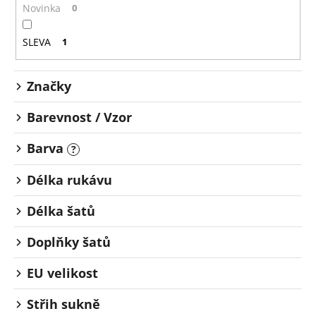
o
č
Novinka
0
u
d
j
u
SLEVA
1
e
k
m
t
e
Značky
ů
Barevnost / Vzor
Barva
?
Délka rukávu
Délka šatů
Doplňky šatů
EU velikost
Střih sukně