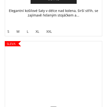
Elegantní košilové šaty v délce nad kolena, širší střih, se
zajímavě řešeným stojáčkem a...
S
M
L
XL
XXL
SLEVA