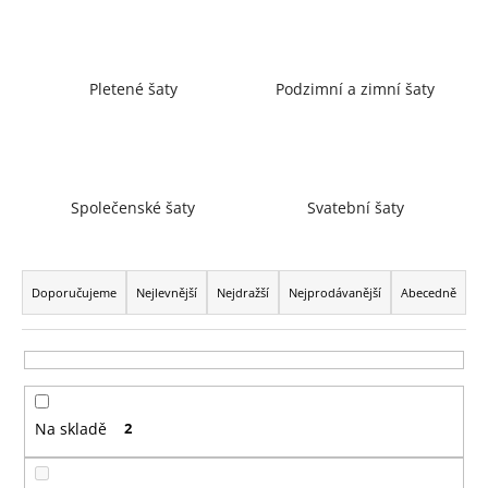
a
j
í
Pletené šaty
Podzimní a zimní šaty
t
?
Společenské šaty
Svatební šaty
HLEDAT
Ř
a
Doporučujeme
Nejlevnější
Nejdražší
Nejprodávanější
Abecedně
z
D
e
o
n
p
í
o
Na skladě
2
p
r
r
u