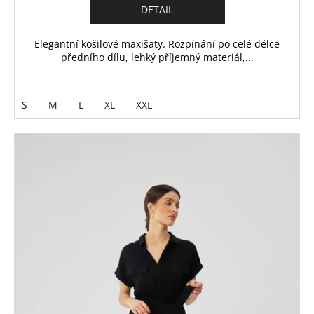
DETAIL
Elegantní košilové maxišaty. Rozpínání po celé délce
předního dílu, lehký příjemný materiál,...
S
M
L
XL
XXL