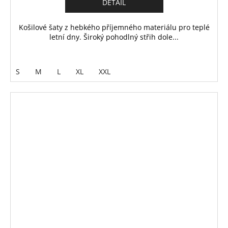
DETAIL
Košilové šaty z hebkého příjemného materiálu pro teplé
letní dny. Široký pohodlný střih dole...
S
M
L
XL
XXL