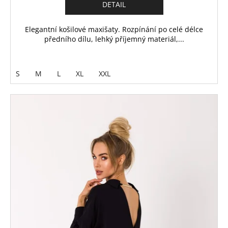
DETAIL
Elegantní košilové maxišaty. Rozpínání po celé délce
předního dílu, lehký příjemný materiál,...
S
M
L
XL
XXL