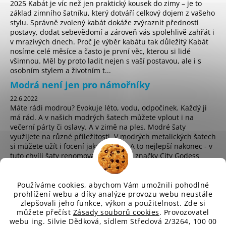
2025 Kabát je víc než jen praktický kousek do zimy – je to
základ zimního šatníku, který dotváří celkový dojem z vašeho
stylu. Správně zvolený kabát dokáže zvýraznit přednosti
postavy, dodat sebevědomí a zároveň vás spolehlivě zahřát i
v mrazivých dnech. Proč je výběr kabátu tak důležitý Kabát
nosíme celé měsíce a často je první věc, kterou si lidé
všimnou. Měl by proto ladit nejen s vaší postavou, ale i s
osobním stylem a životním t...
Modrá není jen pro námořníky
22.6.2022
Máte rádi modrou? Evokuje léto, vodu, odpočinek. Každý ji
má rád. A v našich modrých šatech můžete vplout i na
večerní párty či oslavy. A v zimě na ples. Modré šaty
využijete na různé příležitosti. V modrých metalických šatech
si můžete užít i focení jako hvězda. A to nejlepší nakonec - v
tuto chvíli šaty renomované anglické značky City Godess
koupíte za pouhých 225 Kč! ...
Používáme cookies, abychom Vám umožnili pohodlné
prohlížení webu a díky analýze provozu webu neustále
zlepšovali jeho funkce, výkon a použitelnost. Zde si
sd
můžete přečíst
Zásady souborů cookies
. Provozovatel
webu ing. Silvie Dědková, sídlem Středová 2/3264, 100 00