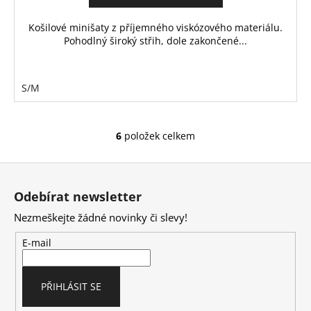
Košilové minišaty z příjemného viskózového materiálu.
Pohodlný široký střih, dole zakončené...
S/M
6
položek celkem
O
v
Z
l
á
á
Odebírat newsletter
d
p
a
Nezmeškejte žádné novinky či slevy!
a
c
t
E-mail
í
í
p
r
PŘIHLÁSIT SE
v
k