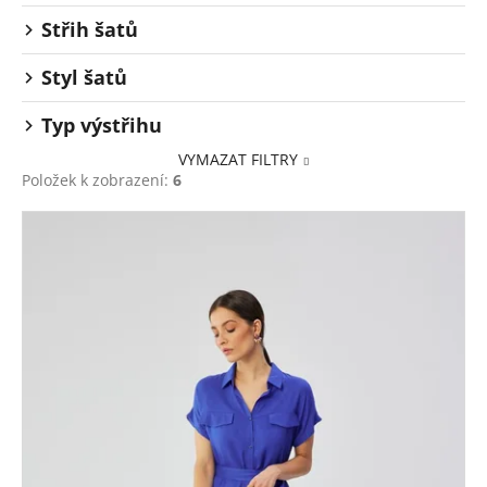
Střih šatů
Styl šatů
Typ výstřihu
VYMAZAT FILTRY
Položek k zobrazení:
6
V
ý
p
i
s
p
r
o
d
u