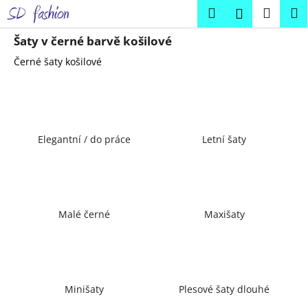
K
Přejít
Hledat
Náku
M
Přihlášení
na
o
obsah
Zpět
Zpět
košík
š
Šaty v černé barvě košilové
í
Černé šaty košilové
C
k
o
p
o
Elegantní / do práce
Letní šaty
t
ř
e
b
u
Malé černé
Maxišaty
j
e
t
e
Minišaty
Plesové šaty dlouhé
n