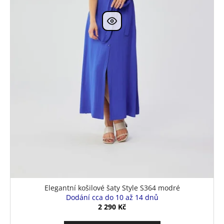
k
t
ů
Elegantní košilové šaty Style S364 modré
Dodání cca do 10 až 14 dnů
2 290 Kč