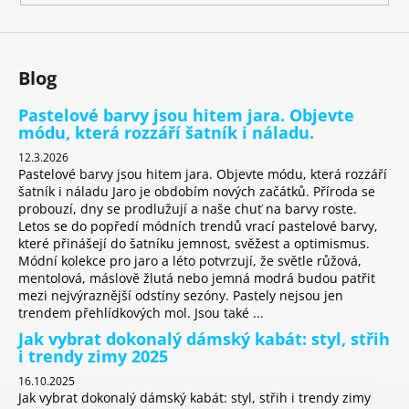
y
v
ý
Blog
p
i
Pastelové barvy jsou hitem jara. Objevte
s
módu, která rozzáří šatník i náladu.
u
12.3.2026
Pastelové barvy jsou hitem jara. Objevte módu, která rozzáří
šatník i náladu Jaro je obdobím nových začátků. Příroda se
probouzí, dny se prodlužují a naše chuť na barvy roste.
Letos se do popředí módních trendů vrací pastelové barvy,
které přinášejí do šatníku jemnost, svěžest a optimismus.
Módní kolekce pro jaro a léto potvrzují, že světle růžová,
mentolová, máslově žlutá nebo jemná modrá budou patřit
mezi nejvýraznější odstíny sezóny. Pastely nejsou jen
trendem přehlídkových mol. Jsou také ...
Jak vybrat dokonalý dámský kabát: styl, střih
i trendy zimy 2025
16.10.2025
Jak vybrat dokonalý dámský kabát: styl, střih i trendy zimy