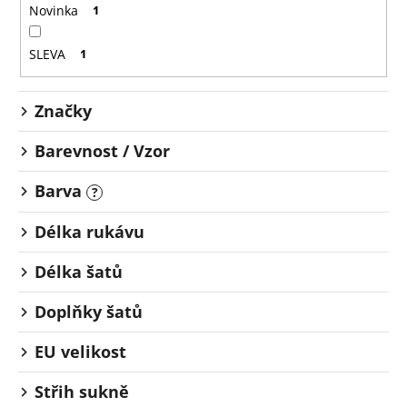
o
č
Novinka
1
u
d
j
u
SLEVA
1
e
k
m
t
e
Značky
ů
Barevnost / Vzor
Barva
?
Délka rukávu
Délka šatů
Doplňky šatů
EU velikost
Střih sukně