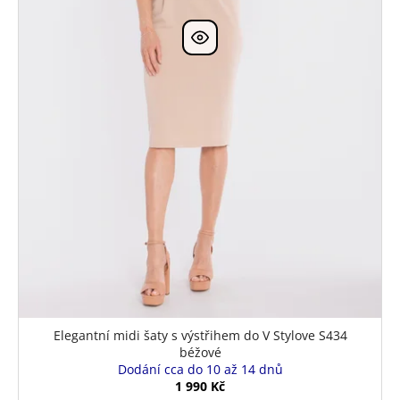
k
t
ů
Elegantní midi šaty s výstřihem do V Stylove S434
béžové
Dodání cca do 10 až 14 dnů
1 990 Kč