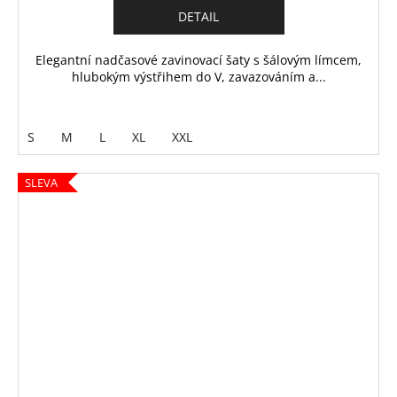
DETAIL
Elegantní nadčasové zavinovací šaty s šálovým límcem,
hlubokým výstřihem do V, zavazováním a...
S
M
L
XL
XXL
SLEVA