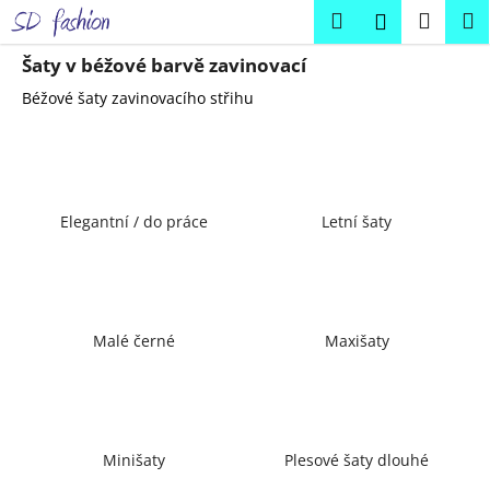
K
Přejít
Hledat
Náku
M
Přihlášení
na
o
obsah
Zpět
Zpět
košík
š
Šaty v béžové barvě zavinovací
í
Béžové šaty zavinovacího střihu
C
k
o
p
o
Elegantní / do práce
Letní šaty
t
ř
e
b
u
Malé černé
Maxišaty
j
e
t
e
Minišaty
Plesové šaty dlouhé
n