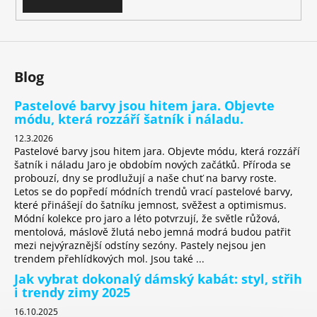
v
k
y
v
ý
Blog
p
i
Pastelové barvy jsou hitem jara. Objevte
s
módu, která rozzáří šatník i náladu.
u
12.3.2026
Pastelové barvy jsou hitem jara. Objevte módu, která rozzáří
šatník i náladu Jaro je obdobím nových začátků. Příroda se
probouzí, dny se prodlužují a naše chuť na barvy roste.
Letos se do popředí módních trendů vrací pastelové barvy,
které přinášejí do šatníku jemnost, svěžest a optimismus.
Módní kolekce pro jaro a léto potvrzují, že světle růžová,
mentolová, máslově žlutá nebo jemná modrá budou patřit
mezi nejvýraznější odstíny sezóny. Pastely nejsou jen
trendem přehlídkových mol. Jsou také ...
Jak vybrat dokonalý dámský kabát: styl, střih
i trendy zimy 2025
16.10.2025