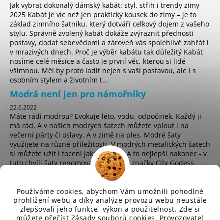
Jak vybrat dokonalý dámský kabát: styl, střih i trendy zimy
2025 Kabát je víc než jen praktický kousek do zimy – je to
základ zimního šatníku, který dotváří celkový dojem z vašeho
stylu. Správně zvolený kabát dokáže zvýraznit přednosti
postavy, dodat sebevědomí a zároveň vás spolehlivě zahřát i
v mrazivých dnech. Proč je výběr kabátu tak důležitý Kabát
nosíme celé měsíce a často je první věc, kterou si lidé
všimnou. Měl by proto ladit nejen s vaší postavou, ale i s
osobním stylem a životním t...
Modrá není jen pro námořníky
22.6.2022
Máte rádi modrou? Evokuje léto, vodu, odpočinek. Každý ji
má rád. A v našich modrých šatech můžete vplout i na
večerní párty či oslavy. A v zimě na ples. Modré šaty
využijete na různé příležitosti. V modrých metalických šatech
si můžete užít i focení jako hvězda. A to nejlepší nakonec - v
tuto chvíli šaty renomované anglické značky City Godess
koupíte za pouhých 225 Kč! ...
Používáme cookies, abychom Vám umožnili pohodlné
prohlížení webu a díky analýze provozu webu neustále
zlepšovali jeho funkce, výkon a použitelnost. Zde si
sd
můžete přečíst
Zásady souborů cookies
. Provozovatel