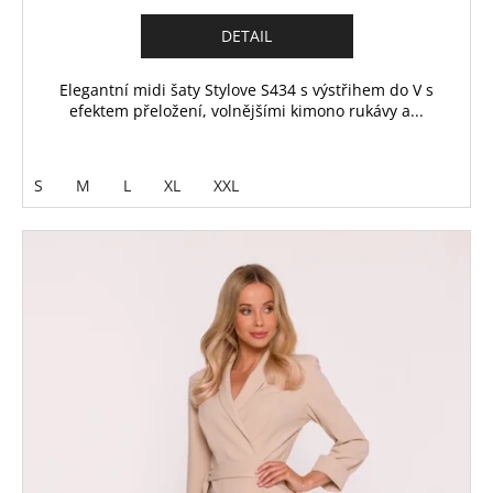
DETAIL
Elegantní midi šaty Stylove S434 s výstřihem do V s
efektem přeložení, volnějšími kimono rukávy a...
S
M
L
XL
XXL