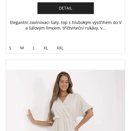
DETAIL
Elegantní zavinovací šaty, top s hlubokým výstřihem do V
a šálovým límcem, tříčtvrteční rukávy, v...
S
M
L
XL
XXL