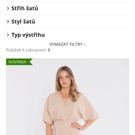
Střih šatů
Styl šatů
Typ výstřihu
VYMAZAT FILTRY
Položek k zobrazení:
5
V
NOVINKA
ý
p
i
s
p
r
o
d
u