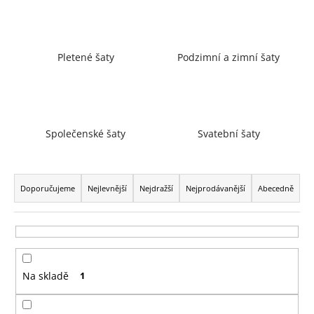
a
j
í
Pletené šaty
Podzimní a zimní šaty
t
?
Společenské šaty
Svatební šaty
HLEDAT
Ř
a
Doporučujeme
Nejlevnější
Nejdražší
Nejprodávanější
Abecedně
z
D
e
o
n
p
í
o
Na skladě
1
p
r
r
u