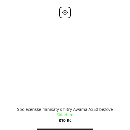
Společenské minišaty s flitry Awama A350 béžové
Skladem
810 Kč