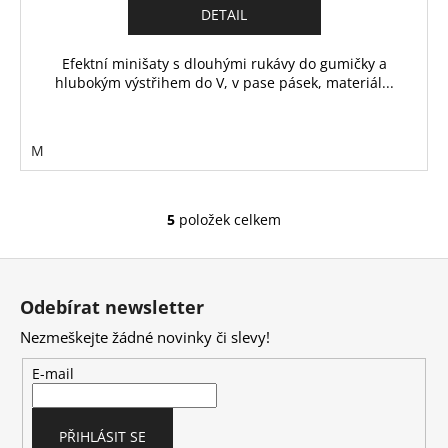
DETAIL
Efektní minišaty s dlouhými rukávy do gumičky a
hlubokým výstřihem do V, v pase pásek, materiál...
M
5
položek celkem
O
v
Z
l
á
á
Odebírat newsletter
d
p
a
Nezmeškejte žádné novinky či slevy!
a
c
t
E-mail
í
í
p
r
PŘIHLÁSIT SE