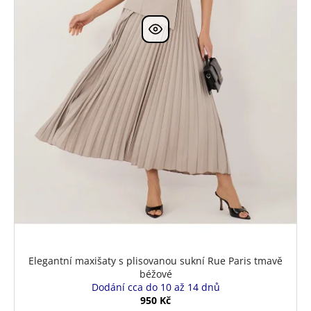
k
t
ů
Elegantní maxišaty s plisovanou sukní Rue Paris tmavě
béžové
Dodání cca do 10 až 14 dnů
950 Kč