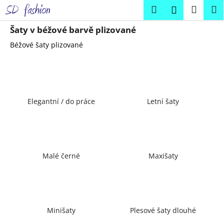
K
Přejít
Hledat
Náku
M
Přihlášení
na
o
obsah
Zpět
Zpět
košík
š
Šaty v béžové barvě plizované
í
Béžové šaty plizované
C
k
o
p
o
Elegantní / do práce
Letní šaty
t
ř
e
b
u
Malé černé
Maxišaty
j
e
t
e
Minišaty
Plesové šaty dlouhé
n