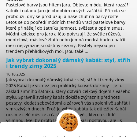
Pastelové barvy jsou hitem jara. Objevte módu, která rozzáří
šatník i náladu Jaro je obdobím nových začátků. Příroda se
probouzí, dny se prodlužují a naše chuť na barvy roste.
Letos se do popředí módních trendů vrací pastelové barvy,
které přinášejí do šatníku jemnost, svěžest a optimismus.
Módní kolekce pro jaro a léto potvrzují, že světle růžová,
mentolová, máslově žlutá nebo jemná modrá budou patřit
mezi nejvýraznější odstíny sezóny. Pastely nejsou jen
trendem přehlídkových mol. Jsou také ...
Jak vybrat dokonalý dámský kabát: styl, střih
i trendy zimy 2025
16.10.2025
Jak vybrat dokonalý dámský kabát: styl, střih i trendy zimy
2025 Kabát je víc než jen praktický kousek do zimy – je to
základ zimního šatníku, který dotváří celkový dojem z vašeho
stylu. Správně zvolený kabát dokáže zvýraznit přednosti
postavy, dodat sebevědomí a zároveň vás spolehlivě zahřát i
v mrazivých dnech. Proč je výběr kabátu tak důležitý Kabát
nosíme celé měsíce a často je první věc, kterou si lidé
všimnou. Měl by proto ladit nejen s vaší postavou, ale i s
osobním stylem a životním t...