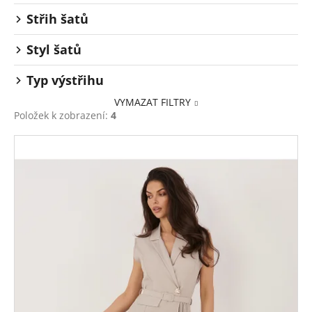
Střih šatů
Styl šatů
Typ výstřihu
VYMAZAT FILTRY
Položek k zobrazení:
4
V
ý
p
i
s
p
r
o
d
u