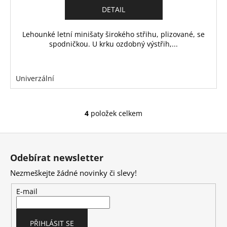
DETAIL
Lehounké letní minišaty širokého střihu, plizované, se
spodničkou. U krku ozdobný výstřih,...
Univerzální
4
položek celkem
O
v
Z
l
á
á
Odebírat newsletter
d
p
a
Nezmeškejte žádné novinky či slevy!
a
c
t
E-mail
í
í
p
r
PŘIHLÁSIT SE