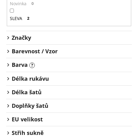
o
č
Novinka
0
u
d
j
u
SLEVA
2
e
k
m
t
e
Značky
ů
Barevnost / Vzor
Barva
?
Délka rukávu
Délka šatů
Doplňky šatů
EU velikost
Střih sukně