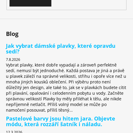
v
k
y
v
ý
Blog
p
i
Jak vybrat dámské plavky, které opravdu
s
sedí?
u
7.8.2026
Vybrat plavky, které dobře vypadají a zároveň perfektně
sedí, nemusí být jednoduché. Každá postava je jiná a právě
u plavek záleží na správné velikosti, střihu i opoře více než u
mnoha jiných kousků oblečení. Při výběru proto není
důležitý jen design, ale také to, jak se v plavkách budete cítit
při plavání, opalování i celodenním pobytu u vody. Začněte
správnou velikostí Plavky by měly přiléhat k tělu, ale nikde
nepříjemně netlačit. Příliš volný model se může po
namočení posouvat, příliš těsný...
Pastelové barvy jsou hitem jara. Objevte
módu, která rozzáří šatník i náladu.
12.3.2026