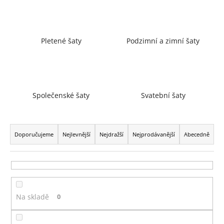
a
j
í
Pletené šaty
Podzimní a zimní šaty
t
?
Společenské šaty
Svatební šaty
HLEDAT
Ř
a
Doporučujeme
Nejlevnější
Nejdražší
Nejprodávanější
Abecedně
z
D
e
o
n
p
í
o
Na skladě
0
p
r
r
u