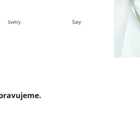
Svetry
Šaty
ipravujeme.