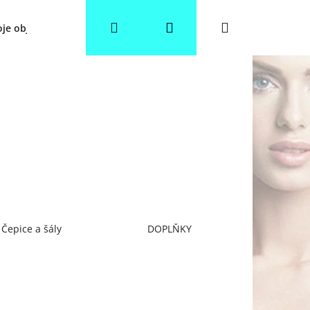
Hledat
Přihlášení
Nákupní
je objednávka
Věrnostní slevy
Obchodní podmínky
košík
Čepice a šály
DOPLŇKY