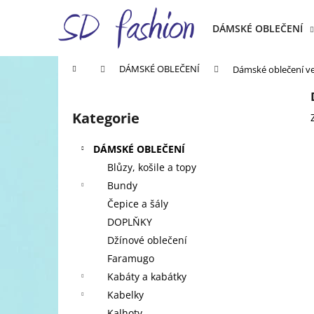
K
Přejít
na
o
DÁMSKÉ OBLEČENÍ
obsah
Zpět
Zpět
š
do
do
í
Domů
DÁMSKÉ OBLEČENÍ
Dámské oblečení ve 
k
obchodu
obchodu
P
o
Kategorie
Přeskočit
s
kategorie
t
DÁMSKÉ OBLEČENÍ
r
Blůzy, košile a topy
a
Bundy
n
Čepice a šály
n
DOPLŇKY
í
Džínové oblečení
p
Faramugo
a
Kabáty a kabátky
n
Kabelky
e
Kalhoty