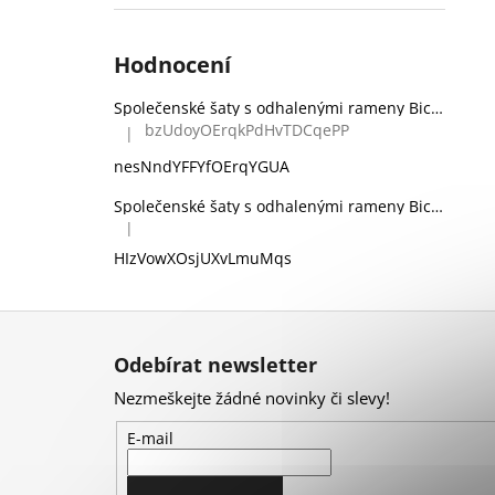
Hodnocení
Společenské šaty s odhalenými rameny Bicotone 336 zelené
bzUdoyOErqkPdHvTDCqePP
|
Hodnocení produktu je 5 z 5 hvězdiček.
nesNndYFFYfOErqYGUA
Společenské šaty s odhalenými rameny Bicotone 336 černé
|
Hodnocení produktu je 5 z 5 hvězdiček.
HIzVowXOsjUXvLmuMqs
Z
á
Odebírat newsletter
p
Nezmeškejte žádné novinky či slevy!
a
t
E-mail
í