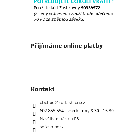
POTŘEBUJETE COKOLI VRÁTIT?
Použijte kód Zásilkovny
90339972
(z ceny vráceného zboží bude odečteno
70 Kč za zpětnou zásilku)
Přijímáme online platby
Kontakt
obchod
@
sd-fashion.cz
602 855 554 - všední dny 8:30 - 16:30
Navštivte nás na FB
sdfashioncz