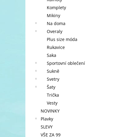
l
Komplety
Mikiny
Na doma
Overaly
Plus size móda
Rukavice
Saka
Sportovní oblečení
Sukně
Svetry
Šaty
Trička
Vesty
NOVINKY
Plavky
SLEVY
VŠE ZA 99