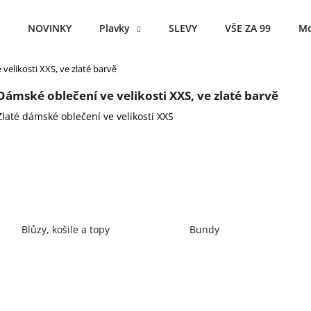
NOVINKY
Plavky
SLEVY
VŠE ZA 99
Mo
velikosti XXS, ve zlaté barvě
Co potřebujete najít?
Dámské oblečení ve velikosti XXS, ve zlaté barvě
Zlaté dámské oblečení ve velikosti XXS
HLEDAT
Doporučujeme
Blůzy, košile a topy
Bundy