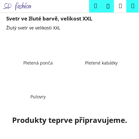
K
Přejít
Hledat
Náku
M
Přihlášení
na
o
obsah
Zpět
Zpět
košík
š
Svetr ve žluté barvě, velikost XXL
í
Žlutý svetr ve velikosti XXL
C
k
o
p
o
Pletená ponča
Pletené kabátky
t
ř
e
b
u
Pulovry
j
e
Produkty teprve připravujeme.
t
e
n