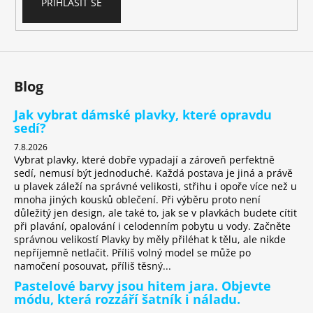
č
PŘIHLÁSIT SE
u
j
e
m
e
Blog
Jak vybrat dámské plavky, které opravdu
sedí?
7.8.2026
Vybrat plavky, které dobře vypadají a zároveň perfektně
sedí, nemusí být jednoduché. Každá postava je jiná a právě
u plavek záleží na správné velikosti, střihu i opoře více než u
mnoha jiných kousků oblečení. Při výběru proto není
důležitý jen design, ale také to, jak se v plavkách budete cítit
při plavání, opalování i celodenním pobytu u vody. Začněte
správnou velikostí Plavky by měly přiléhat k tělu, ale nikde
nepříjemně netlačit. Příliš volný model se může po
namočení posouvat, příliš těsný...
Pastelové barvy jsou hitem jara. Objevte
módu, která rozzáří šatník i náladu.