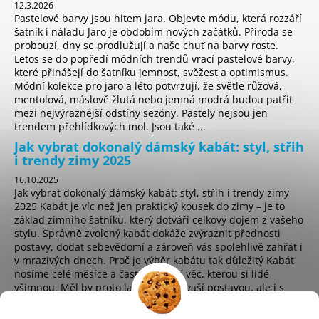
12.3.2026
Pastelové barvy jsou hitem jara. Objevte módu, která rozzáří
šatník i náladu Jaro je obdobím nových začátků. Příroda se
probouzí, dny se prodlužují a naše chuť na barvy roste.
Letos se do popředí módních trendů vrací pastelové barvy,
které přinášejí do šatníku jemnost, svěžest a optimismus.
Módní kolekce pro jaro a léto potvrzují, že světle růžová,
mentolová, máslově žlutá nebo jemná modrá budou patřit
mezi nejvýraznější odstíny sezóny. Pastely nejsou jen
trendem přehlídkových mol. Jsou také ...
Jak vybrat dokonalý dámský kabát: styl, střih
i trendy zimy 2025
16.10.2025
Jak vybrat dokonalý dámský kabát: styl, střih i trendy zimy
2025 Kabát je víc než jen praktický kousek do zimy – je to
základ zimního šatníku, který dotváří celkový dojem z vašeho
stylu. Správně zvolený kabát dokáže zvýraznit přednosti
postavy, dodat sebevědomí a zároveň vás spolehlivě zahřát i
v mrazivých dnech. Proč je výběr kabátu tak důležitý Kabát
nosíme celé měsíce a často je první věc, kterou si lidé
všimnou. Měl by proto ladit nejen s vaší postavou, ale i s
osobním stylem a životním t...