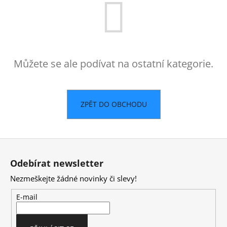
a
j
í
t
Můžete se ale podívat na ostatní kategorie.
?
ZPĚT DO OBCHODU
HLEDAT
Z
á
D
Odebírat newsletter
p
o
Nezmeškejte žádné novinky či slevy!
a
p
o
t
E-mail
r
í
u