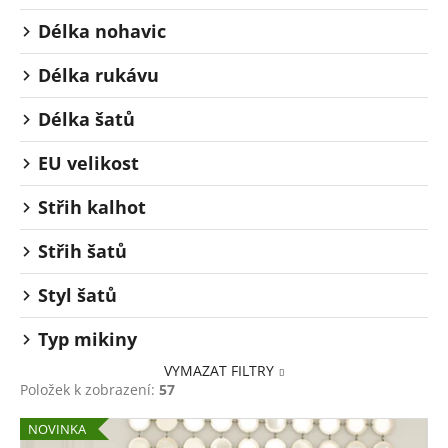
Délka nohavic
Délka rukávu
Délka šatů
EU velikost
Střih kalhot
Střih šatů
Styl šatů
Typ mikiny
VYMAZAT FILTRY
Položek k zobrazení:
57
V
NOVINKA