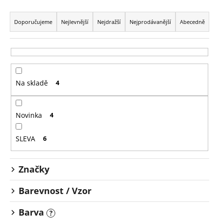
Ř
a
Doporučujeme
Nejlevnější
Nejdražší
Nejprodávanější
Abecedně
z
e
n
í
Na skladě
4
p
r
o
Novinka
4
d
u
SLEVA
6
k
t
Značky
ů
Barevnost / Vzor
Barva
?