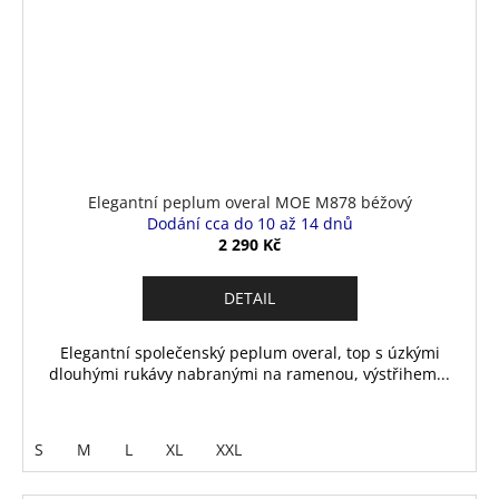
Elegantní peplum overal MOE M878 béžový
Dodání cca do 10 až 14 dnů
2 290 Kč
DETAIL
Elegantní společenský peplum overal, top s úzkými
dlouhými rukávy nabranými na ramenou, výstřihem...
S
M
L
XL
XXL