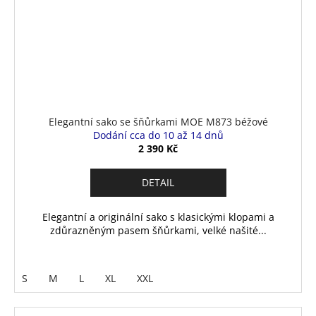
Elegantní sako se šňůrkami MOE M873 béžové
Dodání cca do 10 až 14 dnů
2 390 Kč
DETAIL
Elegantní a originální sako s klasickými klopami a
zdůrazněným pasem šňůrkami, velké našité...
S
M
L
XL
XXL