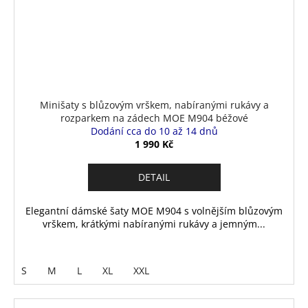
Minišaty s blůzovým vrškem, nabíranými rukávy a
rozparkem na zádech MOE M904 béžové
Dodání cca do 10 až 14 dnů
1 990 Kč
DETAIL
Elegantní dámské šaty MOE M904 s volnějším blůzovým
vrškem, krátkými nabíranými rukávy a jemným...
S
M
L
XL
XXL