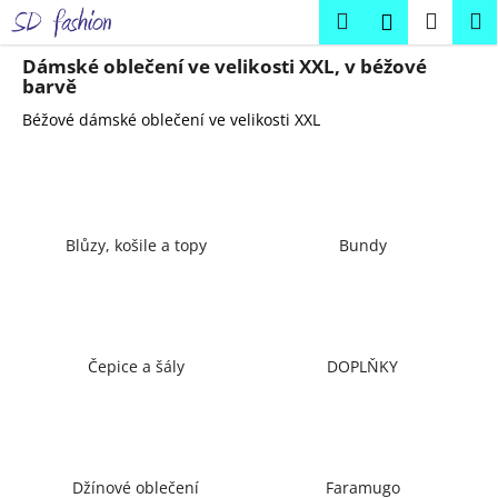
K
Přejít
Hledat
Náku
M
Přihlášení
na
o
obsah
Zpět
Zpět
košík
š
Dámské oblečení ve velikosti XXL, v béžové
barvě
í
C
Béžové dámské oblečení ve velikosti XXL
k
o
p
o
t
Blůzy, košile a topy
Bundy
ř
e
b
u
Čepice a šály
DOPLŇKY
j
e
t
e
Džínové oblečení
Faramugo
n