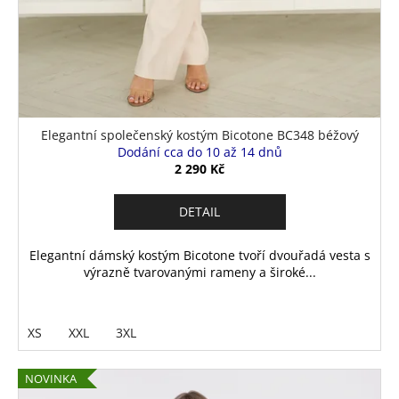
Elegantní společenský kostým Bicotone BC348 béžový
Dodání cca do 10 až 14 dnů
2 290 Kč
DETAIL
Elegantní dámský kostým Bicotone tvoří dvouřadá vesta s
výrazně tvarovanými rameny a široké...
XS
XXL
3XL
NOVINKA