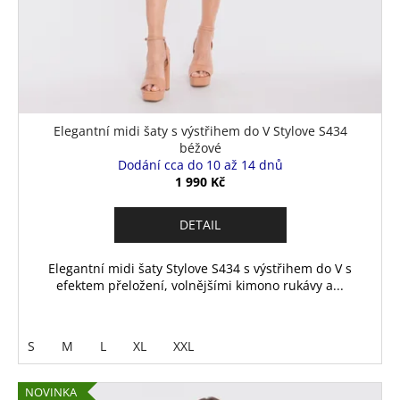
Elegantní midi šaty s výstřihem do V Stylove S434
béžové
Dodání cca do 10 až 14 dnů
1 990 Kč
DETAIL
Elegantní midi šaty Stylove S434 s výstřihem do V s
efektem přeložení, volnějšími kimono rukávy a...
S
M
L
XL
XXL
NOVINKA