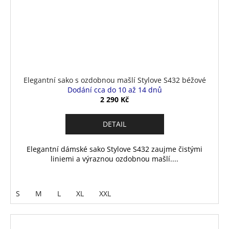
Elegantní sako s ozdobnou mašlí Stylove S432 béžové
Dodání cca do 10 až 14 dnů
2 290 Kč
DETAIL
Elegantní dámské sako Stylove S432 zaujme čistými
liniemi a výraznou ozdobnou mašlí....
S
M
L
XL
XXL