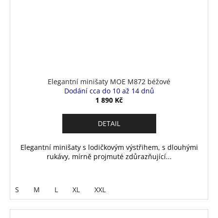
Elegantní minišaty MOE M872 béžové
Dodání cca do 10 až 14 dnů
1 890 Kč
DETAIL
Elegantní minišaty s lodičkovým výstřihem, s dlouhými
rukávy, mírně projmuté zdůrazňující...
S
M
L
XL
XXL