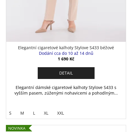
Elegantní cigaretové kalhoty Stylove S433 béžové
Dodání cca do 10 až 14 dnů
1 690 Kč
DETAIL
Elegantní dámské cigaretové kalhoty Stylove S433 s
vyšším pasem, zúženými nohavicemi a pohodlným...
S
M
L
XL
XXL
NOVINKA