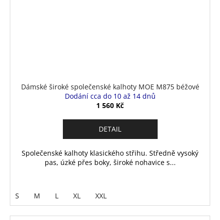
Dámské široké společenské kalhoty MOE M875 béžové
Dodání cca do 10 až 14 dnů
1 560 Kč
DETAIL
Společenské kalhoty klasického střihu. Středně vysoký
pas, úzké přes boky, široké nohavice s...
S
M
L
XL
XXL