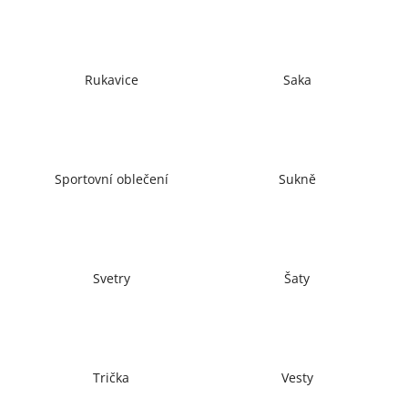
č
u
j
e
Rukavice
Saka
m
e
Sportovní oblečení
Sukně
Svetry
Šaty
Trička
Vesty