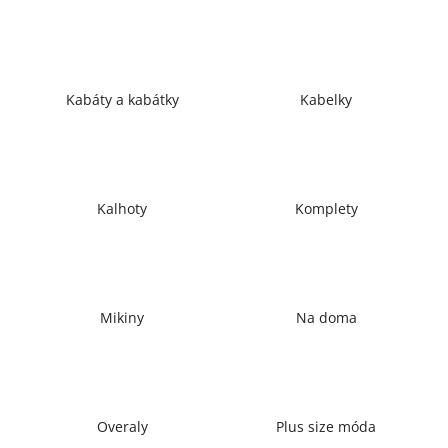
a
j
í
t
Kabáty a kabátky
Kabelky
?
Kalhoty
Komplety
HLEDAT
D
Mikiny
Na doma
o
p
o
r
u
Overaly
Plus size móda