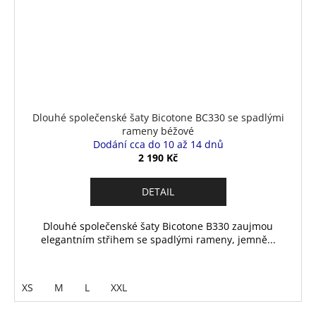
Dlouhé společenské šaty Bicotone BC330 se spadlými
rameny béžové
Dodání cca do 10 až 14 dnů
2 190 Kč
DETAIL
Dlouhé společenské šaty Bicotone B330 zaujmou
elegantním střihem se spadlými rameny, jemně...
XS
M
L
XXL