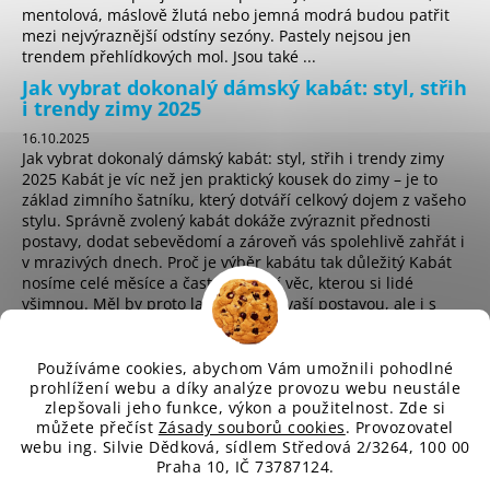
č
mentolová, máslově žlutá nebo jemná modrá budou patřit
u
mezi nejvýraznější odstíny sezóny. Pastely nejsou jen
j
trendem přehlídkových mol. Jsou také ...
e
Jak vybrat dokonalý dámský kabát: styl, střih
m
i trendy zimy 2025
e
16.10.2025
Jak vybrat dokonalý dámský kabát: styl, střih i trendy zimy
2025 Kabát je víc než jen praktický kousek do zimy – je to
základ zimního šatníku, který dotváří celkový dojem z vašeho
stylu. Správně zvolený kabát dokáže zvýraznit přednosti
postavy, dodat sebevědomí a zároveň vás spolehlivě zahřát i
v mrazivých dnech. Proč je výběr kabátu tak důležitý Kabát
nosíme celé měsíce a často je první věc, kterou si lidé
všimnou. Měl by proto ladit nejen s vaší postavou, ale i s
osobním stylem a životním t...
Používáme cookies, abychom Vám umožnili pohodlné
prohlížení webu a díky analýze provozu webu neustále
zlepšovali jeho funkce, výkon a použitelnost. Zde si
sd
můžete přečíst
Zásady souborů cookies
. Provozovatel
webu ing. Silvie Dědková, sídlem Středová 2/3264, 100 00
Praha 10, IČ 73787124.
Vytvořil Shoptet