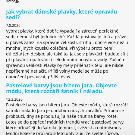
a
Jak vybrat dámské plavky, které opravdu
j
sedí?
í
7.8.2026
t
Vybrat plavky, které dobře vypadají a zároveň perfektně
sedí, nemusí být jednoduché. Každá postava je jiná a právě
?
u plavek záleží na správné velikosti, střihu i opoře více než u
mnoha jiných kousků oblečení. Při výběru proto není
důležitý jen design, ale také to, jak se v plavkách budete cítit
při plavání, opalování i celodenním pobytu u vody. Začněte
správnou velikostí Plavky by měly přiléhat k tělu, ale nikde
HLEDAT
nepříjemně netlačit. Příliš volný model se může po
namočení posouvat, příliš těsný...
Pastelové barvy jsou hitem jara. Objevte
módu, která rozzáří šatník i náladu.
D
12.3.2026
o
Pastelové barvy jsou hitem jara. Objevte módu, která rozzáří
p
šatník i náladu Jaro je obdobím nových začátků. Příroda se
o
probouzí, dny se prodlužují a naše chuť na barvy roste.
r
Letos se do popředí módních trendů vrací pastelové barvy,
které přinášejí do šatníku jemnost, svěžest a optimismus.
u
Módní kolekce pro jaro a léto potvrzují, že světle růžová,