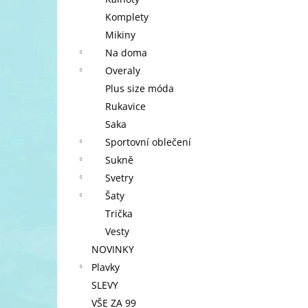
l
Komplety
Mikiny
Na doma
Overaly
Plus size móda
Rukavice
Saka
Sportovní oblečení
Sukně
Svetry
Šaty
Trička
Vesty
NOVINKY
Plavky
SLEVY
VŠE ZA 99