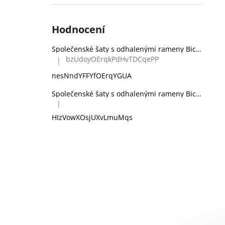
Hodnocení
Společenské šaty s odhalenými rameny Bicotone 336 zelené
bzUdoyOErqkPdHvTDCqePP
|
Hodnocení produktu je 5 z 5 hvězdiček.
nesNndYFFYfOErqYGUA
Společenské šaty s odhalenými rameny Bicotone 336 černé
|
Hodnocení produktu je 5 z 5 hvězdiček.
HIzVowXOsjUXvLmuMqs