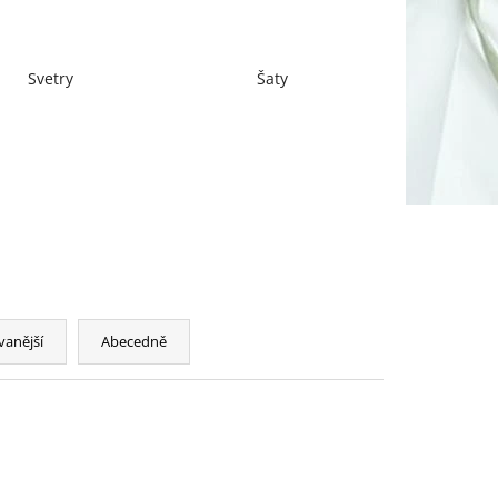
Svetry
Šaty
vanější
Abecedně