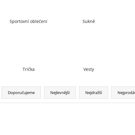
Sportovní oblečení
Sukně
Trička
Vesty
Ř
a
Doporučujeme
Nejlevnější
Nejdražší
Nejprodá
z
e
n
V
í
ý
p
p