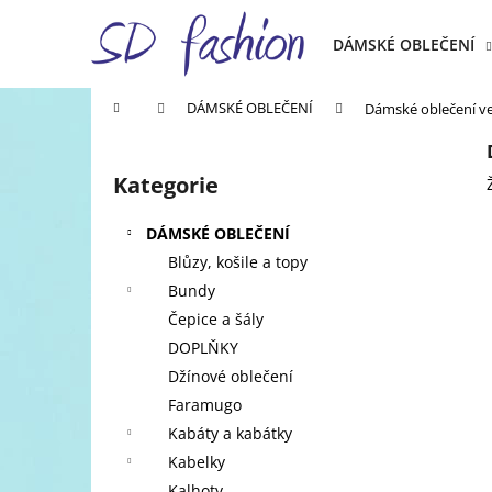
K
Přejít
na
o
DÁMSKÉ OBLEČENÍ
obsah
Zpět
Zpět
š
do
do
í
Domů
DÁMSKÉ OBLEČENÍ
Dámské oblečení ve 
k
obchodu
obchodu
P
o
Kategorie
Přeskočit
s
kategorie
t
DÁMSKÉ OBLEČENÍ
r
Blůzy, košile a topy
a
Bundy
n
Čepice a šály
n
DOPLŇKY
í
Džínové oblečení
p
Faramugo
a
Kabáty a kabátky
n
Kabelky
e
Kalhoty