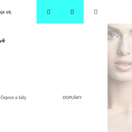
Hledat
Přihlášení
Nákupní
je objednávka
Věrnostní slevy
Obchodní podmínky
košík
rvě
Čepice a šály
DOPLŇKY