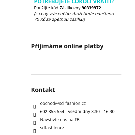
POTŘEBUJETE COKOLI VRÁTIT?
Použijte kód Zásilkovny
90339972
(z ceny vráceného zboží bude odečteno
70 Kč za zpětnou zásilku)
Přijímáme online platby
Kontakt
obchod
@
sd-fashion.cz
602 855 554 - všední dny 8:30 - 16:30
Navštivte nás na FB
sdfashioncz