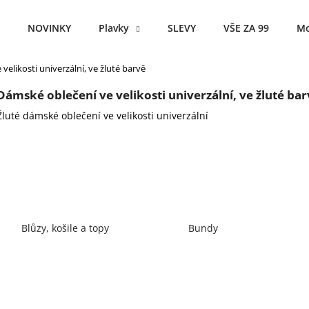
NOVINKY
Plavky
SLEVY
VŠE ZA 99
Mo
velikosti univerzální, ve žluté barvě
Co potřebujete najít?
Dámské oblečení ve velikosti univerzální, ve žluté ba
Žluté dámské oblečení ve velikosti univerzální
HLEDAT
Doporučujeme
Blůzy, košile a topy
Bundy