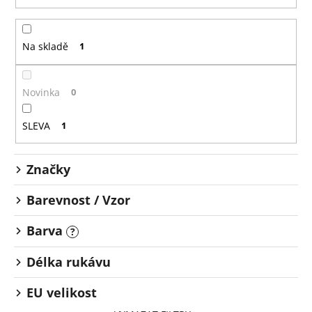
n
a
í
j
Na skladě
1
p
í
r
t
o
?
Novinka
0
d
u
SLEVA
1
k
t
HLEDAT
Značky
ů
Barevnost / Vzor
D
Barva
?
o
p
Délka rukávu
o
r
EU velikost
u