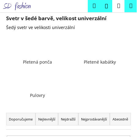
K
Přejít
Hledat
Náku
M
Přihlášení
na
o
obsah
Zpět
Zpět
košík
š
Svetr v šedé barvě, velikost univerzální
í
Šedý svetr ve velikosti univerzální
C
k
o
p
o
Pletená ponča
Pletené kabátky
t
ř
e
b
u
Pulovry
j
Ř
e
a
t
Doporučujeme
Nejlevnější
Nejdražší
Nejprodávanější
Abecedně
z
e
e
n