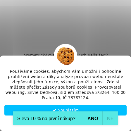
Asymetrický oversized svetr Och Bella šedý
Dodání cca do 10 až 14 dnů
920 Kč
Používáme cookies, abychom Vám umožnili pohodlné
prohlížení webu a díky analýze provozu webu neustále
DETAIL
zlepšovali jeho funkce, výkon a použitelnost. Zde si
můžete přečíst
Zásady souborů cookies
. Provozovatel
webu ing. Silvie Dědková, sídlem Středová 2/3264, 100 00
Asymetrický volný svetr, vzadu delší než vpředu, výstřih
Praha 10, IČ 73787124.
do V. Hladce pletený, příjemný měkký...
Souhlasím
Sleva 10 % na první nákup?​
ANO
NE
Univerzální
Nastavení