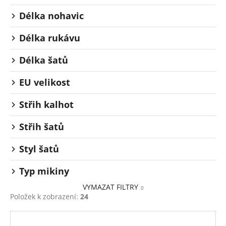
Délka nohavic
Délka rukávu
Délka šatů
EU velikost
Střih kalhot
Střih šatů
Styl šatů
Typ mikiny
VYMAZAT FILTRY
Položek k zobrazení:
24
V