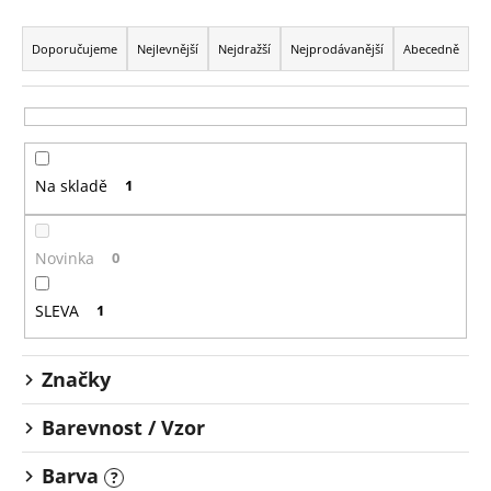
Ř
a
Doporučujeme
Nejlevnější
Nejdražší
Nejprodávanější
Abecedně
z
e
n
í
Na skladě
1
p
r
o
Novinka
0
d
u
SLEVA
1
k
t
Značky
ů
Barevnost / Vzor
Barva
?