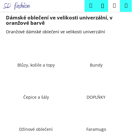
K
Přejít
Hledat
Náku
M
Přihlášení
na
o
obsah
Zpět
Zpět
košík
š
Dámské oblečení ve velikosti univerzální, v
oranžové barvě
í
C
Oranžové dámské oblečení ve velikosti univerzální
k
o
p
o
t
Blůzy, košile a topy
Bundy
ř
e
b
u
Čepice a šály
DOPLŇKY
j
e
t
e
Džínové oblečení
Faramugo
n