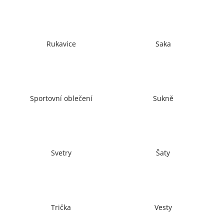
č
u
j
e
Rukavice
Saka
m
e
Sportovní oblečení
Sukně
Svetry
Šaty
Trička
Vesty