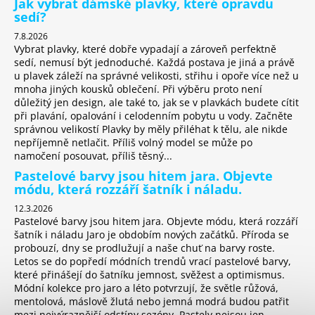
Jak vybrat dámské plavky, které opravdu
s
sedí?
u
7.8.2026
Vybrat plavky, které dobře vypadají a zároveň perfektně
sedí, nemusí být jednoduché. Každá postava je jiná a právě
u plavek záleží na správné velikosti, střihu i opoře více než u
mnoha jiných kousků oblečení. Při výběru proto není
důležitý jen design, ale také to, jak se v plavkách budete cítit
při plavání, opalování i celodenním pobytu u vody. Začněte
správnou velikostí Plavky by měly přiléhat k tělu, ale nikde
nepříjemně netlačit. Příliš volný model se může po
namočení posouvat, příliš těsný...
Pastelové barvy jsou hitem jara. Objevte
módu, která rozzáří šatník i náladu.
12.3.2026
Pastelové barvy jsou hitem jara. Objevte módu, která rozzáří
šatník i náladu Jaro je obdobím nových začátků. Příroda se
probouzí, dny se prodlužují a naše chuť na barvy roste.
Letos se do popředí módních trendů vrací pastelové barvy,
které přinášejí do šatníku jemnost, svěžest a optimismus.
Módní kolekce pro jaro a léto potvrzují, že světle růžová,
mentolová, máslově žlutá nebo jemná modrá budou patřit
mezi nejvýraznější odstíny sezóny. Pastely nejsou jen