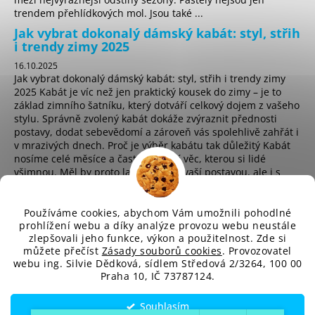
trendem přehlídkových mol. Jsou také ...
Jak vybrat dokonalý dámský kabát: styl, střih
i trendy zimy 2025
16.10.2025
Jak vybrat dokonalý dámský kabát: styl, střih i trendy zimy
2025 Kabát je víc než jen praktický kousek do zimy – je to
základ zimního šatníku, který dotváří celkový dojem z vašeho
stylu. Správně zvolený kabát dokáže zvýraznit přednosti
postavy, dodat sebevědomí a zároveň vás spolehlivě zahřát i
v mrazivých dnech. Proč je výběr kabátu tak důležitý Kabát
nosíme celé měsíce a často je první věc, kterou si lidé
všimnou. Měl by proto ladit nejen s vaší postavou, ale i s
osobním stylem a životním t...
Používáme cookies, abychom Vám umožnili pohodlné
prohlížení webu a díky analýze provozu webu neustále
zlepšovali jeho funkce, výkon a použitelnost. Zde si
sd
můžete přečíst
Zásady souborů cookies
. Provozovatel
webu ing. Silvie Dědková, sídlem Středová 2/3264, 100 00
Praha 10, IČ 73787124.
Vytvořil Shoptet
Souhlasím
Copyright 2026
SD-Fashion.cz
. Všechna práva vyhrazena.