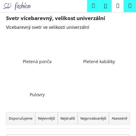
K
Přejít
Hledat
Náku
M
Přihlášení
na
o
obsah
Zpět
Zpět
košík
š
Svetr vícebarevný, velikost univerzální
í
Vícebarevný svetr ve velikosti univerzální
C
k
o
p
o
Pletená ponča
Pletené kabátky
t
ř
e
b
u
Pulovry
j
Ř
e
a
t
Doporučujeme
Nejlevnější
Nejdražší
Nejprodávanější
Abecedně
z
e
e
n