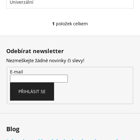
Univerzální
1
položek celkem
O
v
Z
l
á
á
Odebírat newsletter
d
p
a
Nezmeškejte žádné novinky či slevy!
a
c
t
E-mail
í
í
p
r
PŘIHLÁSIT SE
v
k
y
v
ý
Blog
p
i