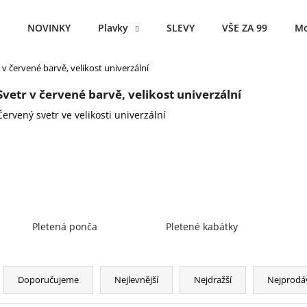
NOVINKY
Plavky
SLEVY
VŠE ZA 99
Mo
 v červené barvě, velikost univerzální
Co potřebujete najít?
Svetr v červené barvě, velikost univerzální
Červený svetr ve velikosti univerzální
HLEDAT
Doporučujeme
Pletená ponča
Pletené kabátky
Ř
a
Doporučujeme
Nejlevnější
Nejdražší
Nejprodá
z