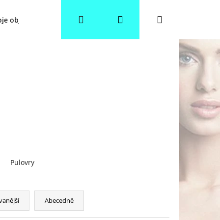
Hledat
Přihlášení
Nákupní
je objednávka
Věrnostní slevy
Obchodní podmínky
košík
Pulovry
vanější
Abecedně