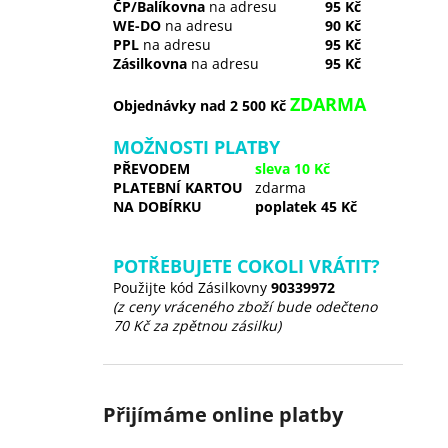
ČP/Balíkovna
na adresu
95 Kč
WE-DO
na adresu
90 Kč
PPL
na adresu
95 Kč
Zásilkovna
na adresu
95 Kč
ZDARMA
Objednávky nad 2 500 Kč
MOŽNOSTI PLATBY
PŘEVODEM
sleva 10 Kč
PLATEBNÍ KARTOU
zdarma
NA DOBÍRKU
poplatek 45 Kč
POTŘEBUJETE COKOLI VRÁTIT?
Použijte kód Zásilkovny
90339972
(z ceny vráceného zboží bude odečteno
70 Kč za zpětnou zásilku)
Přijímáme online platby