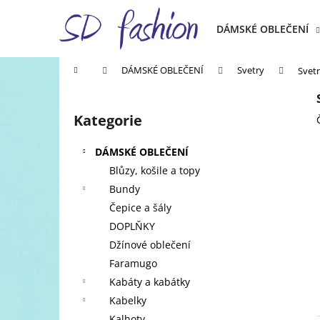
K
Přejít
na
o
DÁMSKÉ OBLEČENÍ
obsah
Zpět
Zpět
š
do
do
í
Domů
DÁMSKÉ OBLEČENÍ
Svetry
Svetr
k
obchodu
obchodu
P
o
Kategorie
Přeskočit
s
kategorie
t
DÁMSKÉ OBLEČENÍ
r
Blůzy, košile a topy
a
Bundy
n
Čepice a šály
n
DOPLŇKY
í
Džínové oblečení
p
Faramugo
a
Kabáty a kabátky
n
Kabelky
e
Kalhoty