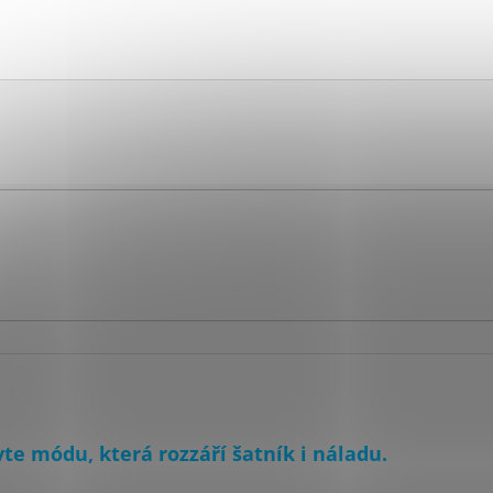
te módu, která rozzáří šatník i náladu.