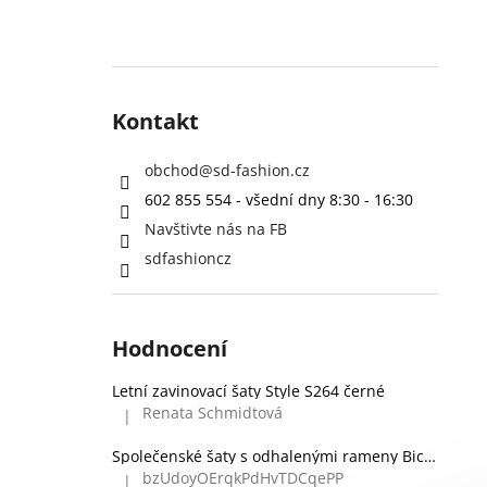
Kontakt
obchod
@
sd-fashion.cz
602 855 554 - všední dny 8:30 - 16:30
Navštivte nás na FB
sdfashioncz
Hodnocení
Letní zavinovací šaty Style S264 černé
Renata Schmidtová
|
Hodnocení produktu je 5 z 5 hvězdiček.
Společenské šaty s odhalenými rameny Bicotone 336 zelené
bzUdoyOErqkPdHvTDCqePP
|