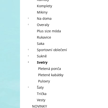
l
Komplety
Mikiny
Na doma
Overaly
Plus size móda
Rukavice
Saka
Sportovní oblečení
Sukně
Svetry
Pletená ponča
Pletené kabátky
Pulovry
Šaty
Trička
Vesty
NOVINKY