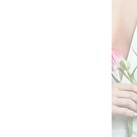
lla šedý
Oversized svetr Och Bella
bordó