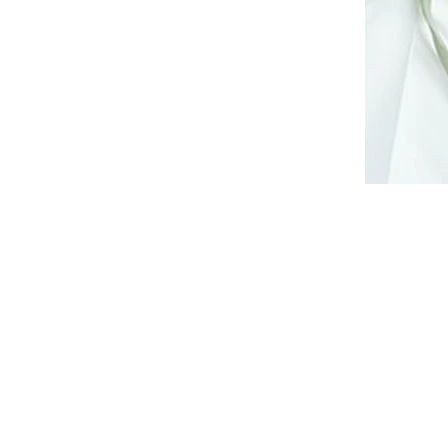
14 dnů
Dodání cca do 10 až 14 dnů
890 Kč
DETAIL
leteniny,
Volný svetr z lehounké pleteniny,
střih.
úzké rukávy, široký výstřih.
střed
Hladce pletený, uprostřed
výrazný...
Univerzální