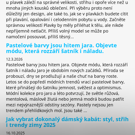
u plavek záleží na správné velikosti, střihu i opoře více než u
mnoha jiných kousků oblečení. Při výběru proto není
důležitý jen design, ale také to, jak se v plavkách budete cítit
při plavání, opalování i celodenním pobytu u vody. Začněte
správnou velikostí Plavky by měly přiléhat k tělu, ale nikde
nepříjemně netlačit. Příliš volný model se může po
namočení posouvat, příliš těsný...
Pastelové barvy jsou hitem jara. Objevte
módu, která rozzáří šatník i náladu.
12.3.2026
Pastelové barvy jsou hitem jara. Objevte módu, která rozzáří
šatník i náladu Jaro je obdobím nových začátků. Příroda se
probouzí, dny se prodlužují a naše chuť na barvy roste.
Letos se do popředí módních trendů vrací pastelové barvy,
které přinášejí do šatníku jemnost, svěžest a optimismus.
Módní kolekce pro jaro a léto potvrzují, že světle růžová,
mentolová, máslově žlutá nebo jemná modrá budou patřit
mezi nejvýraznější odstíny sezóny. Pastely nejsou jen
trendem přehlídkových mol. Jsou také ...
Jak vybrat dokonalý dámský kabát: styl, střih
i trendy zimy 2025
16.10.2025