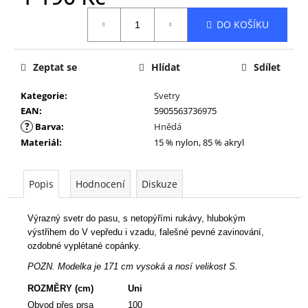
Měrná
DO KOŠÍKU
cena:
Zeptat se
Hlídat
Sdílet
Kategorie
:
Svetry
EAN
:
5905563736975
?
Barva
:
Hnědá
Materiál
:
15 % nylon, 85 % akryl
Popis
Hodnocení
Diskuze
Výrazný svetr do pasu, s netopýřími rukávy, hlubokým
výstřihem do V vepředu i vzadu, falešné pevné zavinování,
ozdobné vyplétané copánky.
POZN. Modelka je 171 cm vysoká a nosí velikost S.
ROZMĚRY (cm)
Uni
Obvod přes prsa
100