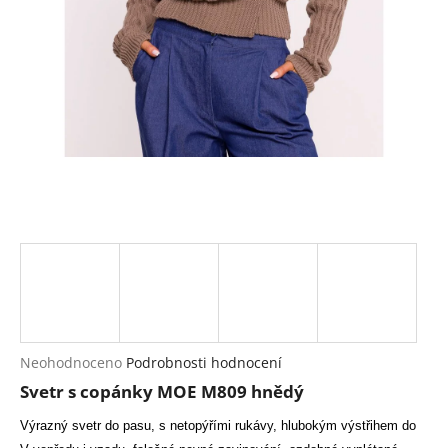
a
j
í
t
?
HLEDAT
D
o
p
Průměrné
Neohodnoceno
Podrobnosti hodnocení
hodnocení
o
Svetr s copánky MOE M809 hnědý
produktu
r
je
u
Výrazný svetr do pasu, s netopýřími rukávy, hlubokým výstřihem do
0,0