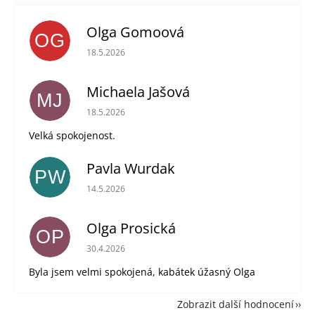
Olga Gomoová
OG
Hodnocení obchodu je 5 z 5 hvězdiček.
18.5.2026
Michaela Jašová
MJ
Hodnocení obchodu je 5 z 5 hvězdiček.
18.5.2026
Velká spokojenost.
Pavla Wurdak
PW
Hodnocení obchodu je 5 z 5 hvězdiček.
14.5.2026
Olga Prosická
OP
Hodnocení obchodu je 5 z 5 hvězdiček.
30.4.2026
Byla jsem velmi spokojená, kabátek úžasný Olga
Zobrazit další hodnocení