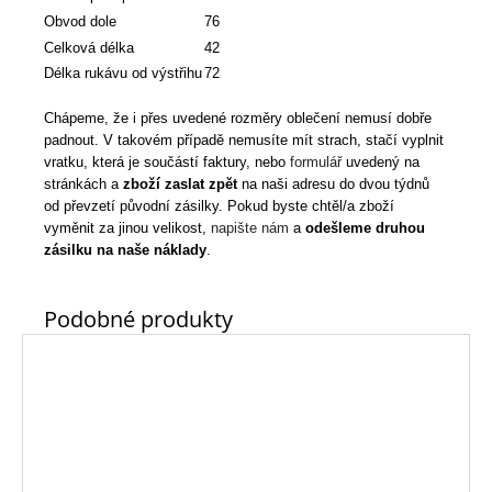
Obvod dole
76
Celková délka
42
Délka rukávu od výstřihu
72
Chápeme, že i přes uvedené rozměry oblečení nemusí dobře
padnout. V takovém případě nemusíte mít strach, stačí vyplnit
vratku, která je součástí faktury, nebo
formulář
uvedený na
stránkách a
zboží zaslat zpět
na naši adresu do dvou týdnů
od převzetí původní zásilky. Pokud byste chtěl/a zboží
vyměnit za jinou velikost,
napište nám
a
odešleme druhou
zásilku na naše náklady
.