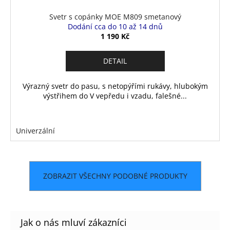
Svetr s copánky MOE M809 smetanový
Dodání cca do 10 až 14 dnů
1 190 Kč
DETAIL
Výrazný svetr do pasu, s netopýřími rukávy, hlubokým
výstřihem do V vepředu i vzadu, falešné...
Univerzální
ZOBRAZIT VŠECHNY PODOBNÉ PRODUKTY