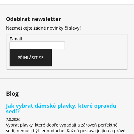
Z
á
Odebírat newsletter
p
Nezmeškejte žádné novinky či slevy!
a
t
E-mail
í
PŘIHLÁSIT SE
Blog
Jak vybrat dámské plavky, které opravdu
sedí?
7.8.2026
Vybrat plavky, které dobře vypadají a zároveň perfektně
sedí, nemusí být jednoduché. Každá postava je jiná a právě