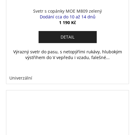
Svetr s copánky MOE M809 zelený
Dodání cca do 10 až 14 dnů
1 190 Kč
DETAIL
Výrazný svetr do pasu, s netopýřími rukávy, hlubokým
výstřihem do V vepředu i vzadu, falešné...
Univerzální