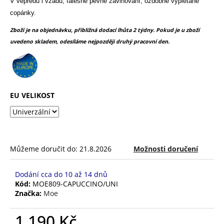
č
V vepředu i vzadu, falešné pevné zavinování, ozdobné vyplétané
z
u
5
copánky.
j
hvězdiček.
Zboží je na objednávku, přibližná dodací lhůta 2 týdny. Pokud je u zboží
e
uvedeno skladem, odesíláme nejpozději druhý pracovní den.
m
e
EU VELIKOST
Můžeme doručit do:
21.8.2026
Možnosti doručení
Dodání cca do 10 až 14 dnů
Kód:
MOE809-CAPUCCINO/UNI
Značka:
Moe
1 190 Kč