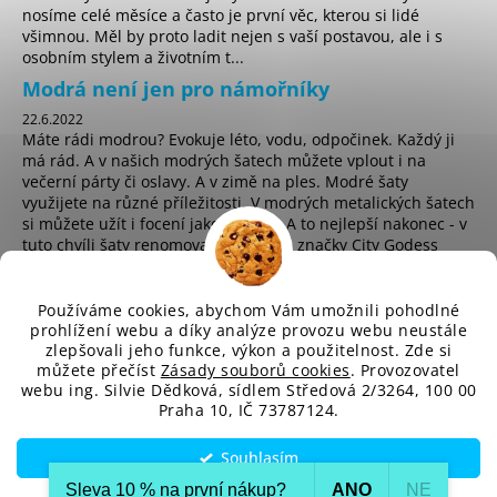
č
nosíme celé měsíce a často je první věc, kterou si lidé
u
všimnou. Měl by proto ladit nejen s vaší postavou, ale i s
j
osobním stylem a životním t...
e
Modrá není jen pro námořníky
m
22.6.2022
e
Máte rádi modrou? Evokuje léto, vodu, odpočinek. Každý ji
má rád. A v našich modrých šatech můžete vplout i na
večerní párty či oslavy. A v zimě na ples. Modré šaty
využijete na různé příležitosti. V modrých metalických šatech
si můžete užít i focení jako hvězda. A to nejlepší nakonec - v
tuto chvíli šaty renomované anglické značky City Godess
koupíte za pouhých 225 Kč! ...
Používáme cookies, abychom Vám umožnili pohodlné
prohlížení webu a díky analýze provozu webu neustále
zlepšovali jeho funkce, výkon a použitelnost. Zde si
sd
můžete přečíst
Zásady souborů cookies
. Provozovatel
webu ing. Silvie Dědková, sídlem Středová 2/3264, 100 00
Praha 10, IČ 73787124.
Vytvořil Shoptet
Souhlasím
Copyright 2026
SD-Fashion.cz
. Všechna práva vyhrazena.
Upravit nastavení cookies
Sleva 10 % na první nákup?​
ANO
NE