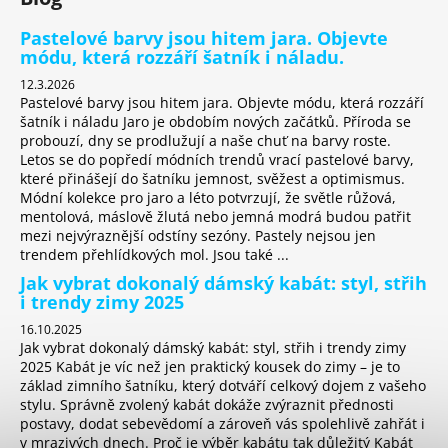
a
Pastelové barvy jsou hitem jara. Objevte
j
módu, která rozzáří šatník i náladu.
í
12.3.2026
t
Pastelové barvy jsou hitem jara. Objevte módu, která rozzáří
šatník i náladu Jaro je obdobím nových začátků. Příroda se
?
probouzí, dny se prodlužují a naše chuť na barvy roste.
Letos se do popředí módních trendů vrací pastelové barvy,
které přinášejí do šatníku jemnost, svěžest a optimismus.
Módní kolekce pro jaro a léto potvrzují, že světle růžová,
mentolová, máslově žlutá nebo jemná modrá budou patřit
HLEDAT
mezi nejvýraznější odstíny sezóny. Pastely nejsou jen
trendem přehlídkových mol. Jsou také ...
Jak vybrat dokonalý dámský kabát: styl, střih
i trendy zimy 2025
D
16.10.2025
o
Jak vybrat dokonalý dámský kabát: styl, střih i trendy zimy
p
2025 Kabát je víc než jen praktický kousek do zimy – je to
o
základ zimního šatníku, který dotváří celkový dojem z vašeho
r
stylu. Správně zvolený kabát dokáže zvýraznit přednosti
postavy, dodat sebevědomí a zároveň vás spolehlivě zahřát i
u
v mrazivých dnech. Proč je výběr kabátu tak důležitý Kabát