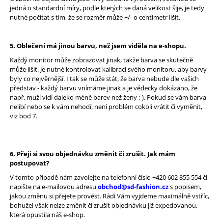
č
jedná o standardní míry, podle kterých se daná velikost šije, je tedy
u
nutné počítat s tím, že se rozměr může +/- o centimetr lišit.
j
e
m
5. Oblečení má jinou barvu, než jsem viděla na e-shopu.
e
Každý monitor může zobrazovat jinak, takže barva se skutečně
může lišit. Je nutné kontrolovat kalibraci svého monitoru, aby barvy
byly co nejvěrnější. I tak se může stát, že barva nebude dle vašich
představ - každý barvu vnímáme jinak a je vědecky dokázáno, že
např. muži vidí daleko méně barev než ženy :-). Pokud se vám barva
nelíbí nebo se k vám nehodí, není problém cokoli vrátit či vyměnit,
viz bod 7.
6. Přeji si svou objednávku změnit či zrušit. Jak mám
postupovat?
V tomto případě nám zavolejte na telefonní číslo +420 602 855 554 či
napište na e-mailovou adresu
obchod@sd-fashion.cz
s popisem,
jakou změnu si přejete provést. Rádi Vám vyjdeme maximálně vstříc,
bohužel však nelze změnit či zrušit objednávku již expedovanou,
která opustila náš e-shop.