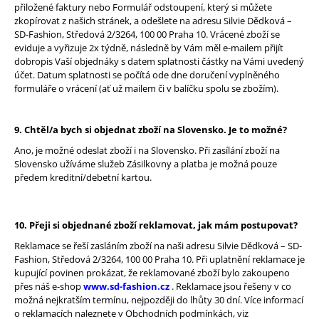
přiložené faktury nebo Formulář odstoupení, který si můžete
zkopírovat z našich stránek, a odešlete na adresu Silvie Dědková –
SD-Fashion, Středová 2/3264, 100 00 Praha 10. Vrácené zboží se
eviduje a vyřizuje 2x týdně, následně by Vám měl e-mailem přijít
dobropis Vaší objednáky s datem splatnosti částky na Vámi uvedený
účet. Datum splatnosti se počítá ode dne doručení vyplněného
formuláře o vrácení (ať už mailem či v balíčku spolu se zbožím).
9. Chtěl/a bych si objednat zboží na Slovensko. Je to možné?
Ano, je možné odeslat zboží i na Slovensko. Při zasílání zboží na
Slovensko užíváme služeb Zásilkovny a platba je možná pouze
předem kreditní/debetní kartou.
10. Přeji si objednané zboží reklamovat, jak mám postupovat?
Reklamace se řeší zasláním zboží na naši adresu Silvie Dědková – SD-
Fashion, Středová 2/3264, 100 00 Praha 10. Při uplatnění reklamace je
kupující povinen prokázat, že reklamované zboží bylo zakoupeno
přes náš e-shop
www.sd-fashion.cz
. Reklamace jsou řešeny v co
možná nejkratším termínu, nejpozději do lhůty 30 dní. Více informací
o reklamacích naleznete v Obchodních podmínkách, viz