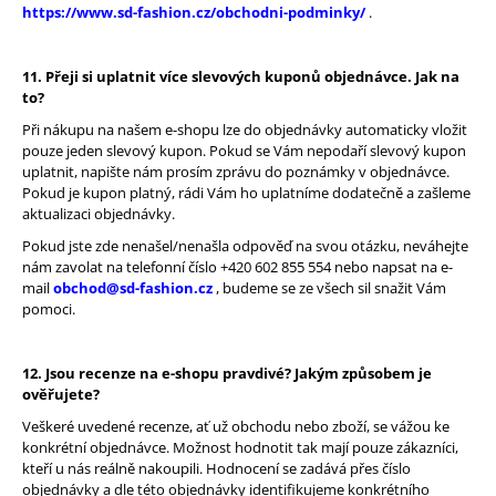
https://www.sd-fashion.cz/obchodni-podminky/
.
11. Přeji si uplatnit více slevových kuponů objednávce. Jak na
to?
Při nákupu na našem e-shopu lze do objednávky automaticky vložit
pouze jeden slevový kupon. Pokud se Vám nepodaří slevový kupon
uplatnit, napište nám prosím zprávu do poznámky v objednávce.
Pokud je kupon platný, rádi Vám ho uplatníme dodatečně a zašleme
aktualizaci objednávky.
Pokud jste zde nenašel/nenašla odpověď na svou otázku, neváhejte
nám zavolat na telefonní číslo +420 602 855 554 nebo napsat na e-
mail
obchod@sd-fashion.cz
, budeme se ze všech sil snažit Vám
pomoci.
12. Jsou recenze na e-shopu pravdivé? Jakým způsobem je
ověřujete?
Veškeré uvedené recenze, ať už obchodu nebo zboží, se vážou ke
konkrétní objednávce. Možnost hodnotit tak mají pouze zákazníci,
kteří u nás reálně nakoupili. Hodnocení se zadává přes číslo
objednávky a dle této objednávky identifikujeme konkrétního