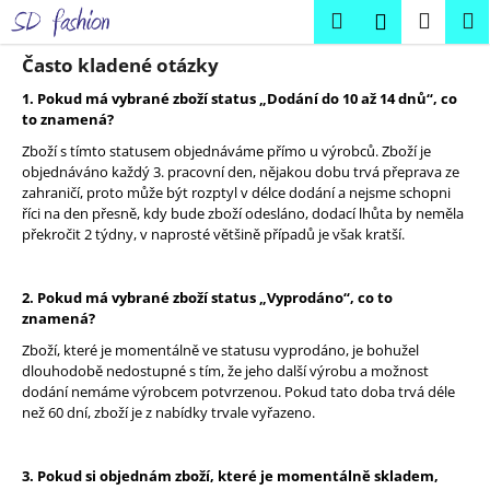
K
Přejít
Hledat
Náku
M
Přihlášení
na
o
obsah
Zpět
Zpět
košík
š
Často kladené otázky
í
1. Pokud má vybrané zboží status „Dodání do 10 až 14 dnů“, co
C
k
to znamená?
o
Zboží s tímto statusem objednáváme přímo u výrobců. Zboží je
p
objednáváno každý 3. pracovní den, nějakou dobu trvá přeprava ze
zahraničí, proto může být rozptyl v délce dodání a nejsme schopni
o
říci na den přesně, kdy bude zboží odesláno, dodací lhůta by neměla
t
překročit 2 týdny, v naprosté většině případů je však kratší.
ř
e
2. Pokud má vybrané zboží status „Vyprodáno“, co to
b
znamená?
u
Zboží, které je momentálně ve statusu vyprodáno, je bohužel
j
dlouhodobě nedostupné s tím, že jeho další výrobu a možnost
dodání nemáme výrobcem potvrzenou. Pokud tato doba trvá déle
e
než 60 dní, zboží je z nabídky trvale vyřazeno.
t
e
3. Pokud si objednám zboží, které je momentálně skladem,
n