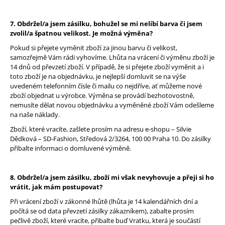
7. Obdržel/a jsem zásilku, bohužel se mi nelíbí barva či jsem
zvolil/a špatnou velikost. Je možná výměna?
Pokud si přejete vyměnit zboží za jinou barvu či velikost,
samozřejmě Vám rádi vyhovíme. Lhůta na vrácení či výměnu zboží je
14 dnů od převzetí zboží. V případě, že si přejete zboží vyměnit a i
toto zboží je na objednávku, je nejlepší domluvit se na výše
uvedeném telefonním čísle či mailu co nejdříve, ať můžeme nové
zboží objednat u výrobce. Výměna se provádí bezhotovostně,
nemusíte dělat novou objednávku a vyměněné zboží Vám odešleme
na naše náklady.
Zboží, které vracíte, zašlete prosím na adresu e-shopu – Silvie
Dědková – SD-Fashion, Středová 2/3264, 100 00 Praha 10. Do zásilky
přibalte informaci o domluvené výměně.
8. Obdržel/a jsem zásilku, zboží mi však nevyhovuje a přeji si ho
vrátit, jak mám postupovat?
Při vrácení zboží v zákonné lhůtě (lhůta je 14 kalendářních dní a
počítá se od data převzetí zásilky zákazníkem), zabalte prosím
pečlivě zboží, které vracíte, přibalte buď Vratku, která je součástí