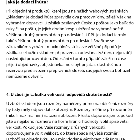
jaká je dodací lhůta?
a
Při objednání produktů, které jsou na našich webových stránkách
j
„Skladem“ je dodací lhůta zpravidla dva pracovní dny, záleží však na
í
vybraném dopravci. U zásilek zasílaných Českou poštou jako balík do
ruky či na poštu, je jejich dodání resp. uložení na vybrané poště
t
většinou druhý pracovní den po odeslání. U PPL je dodací termín
?
také většinou druhý pracovní den po odeslání. Snažíme se
zákazníkům vycházet maximálně vstříc a ve většině případů je
zásilka se zbožím skladem připravena a odeslána týž den, nejpozději
následující pracovní den. Odeslání v tomto případě záleží na čase
přijetí objednávky, objednávka musí být přijata s dostatečnou
rezervou před svozem přepravních služeb, čas jejich svozu bohužel
HLEDAT
nemůžeme ovlivnit.
4. U zboží je tabulka velikostí, odpovídá skutečnosti?
D
U zboží skladem jsou rozměry naměřeny přímo na oblečení, rozměry
o
by tedy měly odpovídat skutečným. Rozměry měříme při rozumném
p
(nikoli maximálním) natažení oblečení. Přesto doporučujeme, pokud
o
jste u nějakého rozměru na horní hranici hodnoty, volit spíše větší
r
velikost. Pokud jsou Vaše rozměry z různých velikostí,
u
doporučujeme volit velikost, do které spadá nějvětší rozměr.
U zboží na objednávku jsou míry dodané výrobcem, většinou se