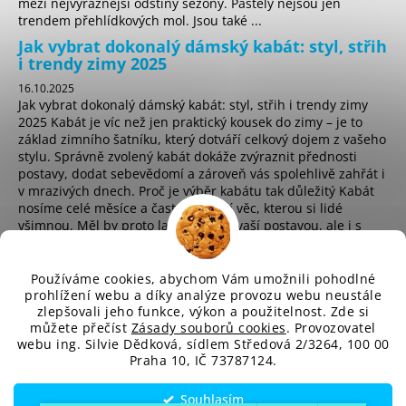
mezi nejvýraznější odstíny sezóny. Pastely nejsou jen
trendem přehlídkových mol. Jsou také ...
Jak vybrat dokonalý dámský kabát: styl, střih
i trendy zimy 2025
16.10.2025
Jak vybrat dokonalý dámský kabát: styl, střih i trendy zimy
2025 Kabát je víc než jen praktický kousek do zimy – je to
základ zimního šatníku, který dotváří celkový dojem z vašeho
stylu. Správně zvolený kabát dokáže zvýraznit přednosti
postavy, dodat sebevědomí a zároveň vás spolehlivě zahřát i
v mrazivých dnech. Proč je výběr kabátu tak důležitý Kabát
nosíme celé měsíce a často je první věc, kterou si lidé
všimnou. Měl by proto ladit nejen s vaší postavou, ale i s
osobním stylem a životním t...
Používáme cookies, abychom Vám umožnili pohodlné
prohlížení webu a díky analýze provozu webu neustále
zlepšovali jeho funkce, výkon a použitelnost. Zde si
sd
můžete přečíst
Zásady souborů cookies
. Provozovatel
webu ing. Silvie Dědková, sídlem Středová 2/3264, 100 00
Praha 10, IČ 73787124.
Vytvořil Shoptet
Souhlasím
Copyright 2026
SD-Fashion.cz
. Všechna práva vyhrazena.