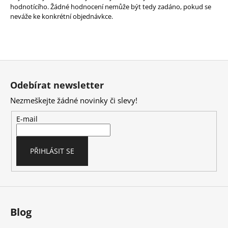
hodnotícího. Žádné hodnocení nemůže být tedy zadáno, pokud se
neváže ke konkrétní objednávkce.
Z
á
Odebírat newsletter
p
Nezmeškejte žádné novinky či slevy!
a
t
E-mail
í
PŘIHLÁSIT SE
Blog