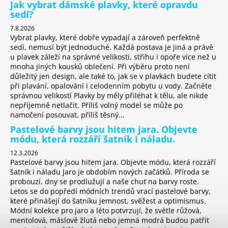
Jak vybrat dámské plavky, které opravdu
sedí?
7.8.2026
Vybrat plavky, které dobře vypadají a zároveň perfektně
sedí, nemusí být jednoduché. Každá postava je jiná a právě
u plavek záleží na správné velikosti, střihu i opoře více než u
mnoha jiných kousků oblečení. Při výběru proto není
důležitý jen design, ale také to, jak se v plavkách budete cítit
při plavání, opalování i celodenním pobytu u vody. Začněte
správnou velikostí Plavky by měly přiléhat k tělu, ale nikde
nepříjemně netlačit. Příliš volný model se může po
namočení posouvat, příliš těsný...
Pastelové barvy jsou hitem jara. Objevte
módu, která rozzáří šatník i náladu.
12.3.2026
Pastelové barvy jsou hitem jara. Objevte módu, která rozzáří
šatník i náladu Jaro je obdobím nových začátků. Příroda se
probouzí, dny se prodlužují a naše chuť na barvy roste.
Letos se do popředí módních trendů vrací pastelové barvy,
které přinášejí do šatníku jemnost, svěžest a optimismus.
Módní kolekce pro jaro a léto potvrzují, že světle růžová,
mentolová, máslově žlutá nebo jemná modrá budou patřit