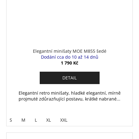
Elegantní minišaty MOE M855 šedé
Dodání cca do 10 až 14 dnů
1 790 Kč
DETAIL
Elegantní retro minišaty, hladké elegantní, mírně
projmuté zdůrazňující postavu, krátké nabrané...
S
M
L
XL
XXL