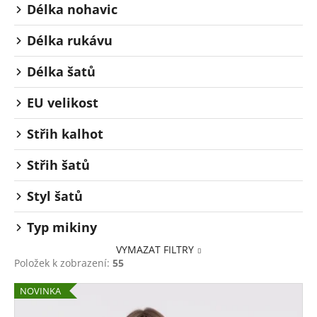
Délka nohavic
Délka rukávu
Délka šatů
EU velikost
Střih kalhot
Střih šatů
Styl šatů
Typ mikiny
VYMAZAT FILTRY
Položek k zobrazení:
55
V
NOVINKA
ý