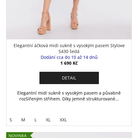
Elegantní áčková midi sukně s vysokým pasem Stylove
S430 šedá
Dodání cca do 10 až 14 dnů
1 690 Kč
DETAIL
Elegantní midi sukně s vysokým pasem a půvabně
rozšířeným střihem. Díky jemně strukturované...
S
M
L
XL
XXL
NOVINKA