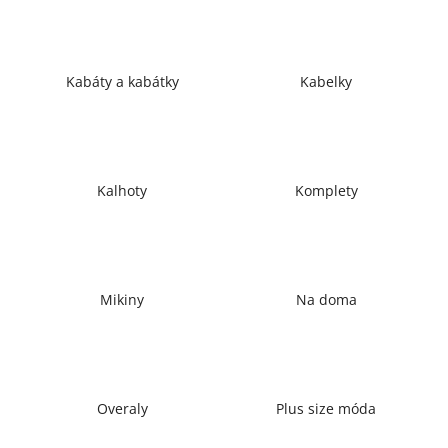
a
j
í
Kabáty a kabátky
Kabelky
t
?
Kalhoty
Komplety
HLEDAT
Mikiny
Na doma
D
o
p
o
r
Overaly
Plus size móda
u