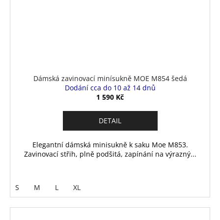
Dámská zavinovací minísukně MOE M854 šedá
Dodání cca do 10 až 14 dnů
1 590 Kč
DETAIL
Elegantní dámská minisukně k saku Moe M853.
Zavinovací střih, plně podšitá, zapínání na výrazný...
S
M
L
XL