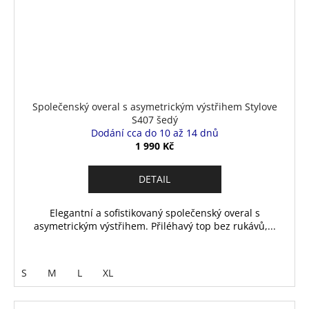
Společenský overal s asymetrickým výstřihem Stylove
S407 šedý
Dodání cca do 10 až 14 dnů
1 990 Kč
DETAIL
Elegantní a sofistikovaný společenský overal s
asymetrickým výstřihem. Přiléhavý top bez rukávů,...
S
M
L
XL