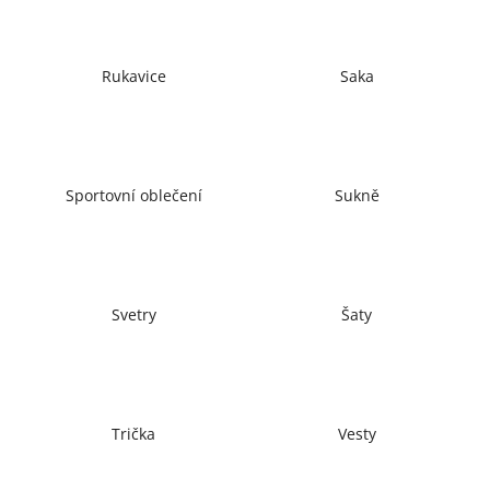
č
u
j
e
Rukavice
Saka
m
e
Sportovní oblečení
Sukně
Svetry
Šaty
Trička
Vesty