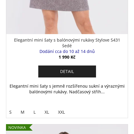
Elegantní mini šaty s balónovými rukávy Stylove S431
šedé
Dodání cca do 10 až 14 dnů
1 990 Kč
DETAIL
Elegantní mini šaty s jemně rozšířenou sukní a výraznými
balónovými rukávy. Nadčasový střih...
S
M
L
XL
XXL
NOVINKA