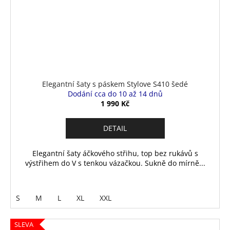
Elegantní šaty s páskem Stylove S410 šedé
Dodání cca do 10 až 14 dnů
1 990 Kč
DETAIL
Elegantní šaty áčkového střihu, top bez rukávů s
výstřihem do V s tenkou vázačkou. Sukně do mírně...
S
M
L
XL
XXL
SLEVA