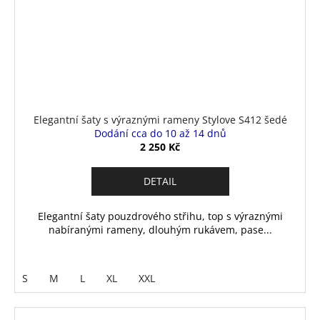
Elegantní šaty s výraznými rameny Stylove S412 šedé
Dodání cca do 10 až 14 dnů
2 250 Kč
DETAIL
Elegantní šaty pouzdrového střihu, top s výraznými
nabíranými rameny, dlouhým rukávem, pase...
S
M
L
XL
XXL