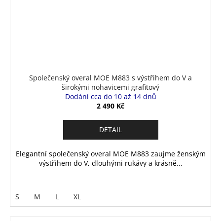
Společenský overal MOE M883 s výstřihem do V a
širokými nohavicemi grafitový
Dodání cca do 10 až 14 dnů
2 490 Kč
DETAIL
Elegantní společenský overal MOE M883 zaujme ženským
výstřihem do V, dlouhými rukávy a krásně...
S
M
L
XL