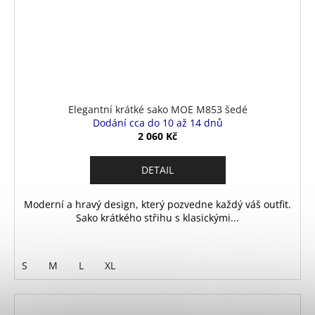
Elegantní krátké sako MOE M853 šedé
Dodání cca do 10 až 14 dnů
2 060 Kč
DETAIL
Moderní a hravý design, který pozvedne každý váš outfit.
Sako krátkého střihu s klasickými...
S
M
L
XL