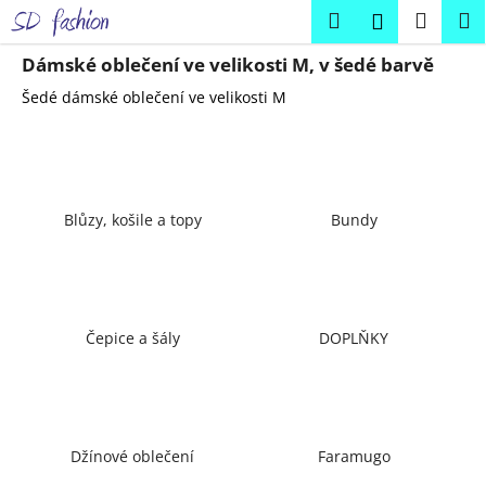
K
Přejít
Hledat
Náku
M
Přihlášení
na
o
obsah
Zpět
Zpět
košík
š
Dámské oblečení ve velikosti M, v šedé barvě
í
Šedé dámské oblečení ve velikosti M
C
k
o
p
o
Blůzy, košile a topy
Bundy
t
ř
e
b
u
Čepice a šály
DOPLŇKY
j
e
t
e
Džínové oblečení
Faramugo
n