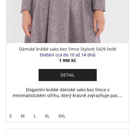
Dámské krátké sako bez límce Stylové S429 šedé
Dodání cca do 10 až 14 dnů
1 990 Kč
DETAIL
Elegantní krátké dámské sako bez límce v
minimalistickém střihu, který krásně zvýrazňuje pas....
S
M
L
XL
XXL