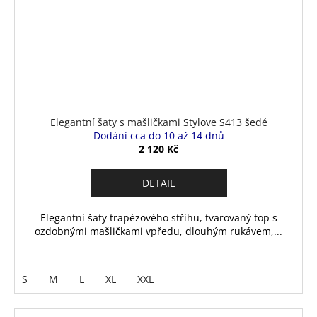
Elegantní šaty s mašličkami Stylove S413 šedé
Dodání cca do 10 až 14 dnů
2 120 Kč
DETAIL
Elegantní šaty trapézového střihu, tvarovaný top s
ozdobnými mašličkami vpředu, dlouhým rukávem,...
S
M
L
XL
XXL