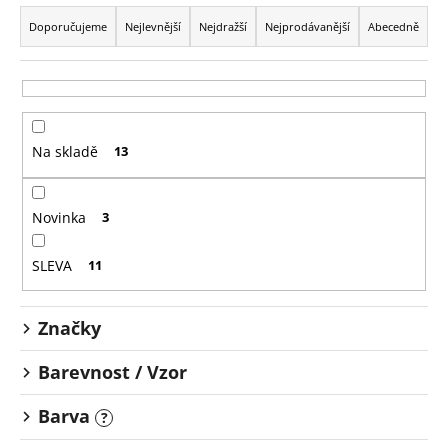
Ř
a
Doporučujeme
Nejlevnější
Nejdražší
Nejprodávanější
Abecedně
z
e
n
í
Na skladě
13
p
r
o
Novinka
3
d
u
SLEVA
11
k
t
Značky
ů
Barevnost / Vzor
Barva
?