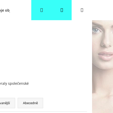
Hledat
Přihlášení
Nákupní
je objednávka
Věrnostní slevy
Obchodní podmínky
košík
raly společenské
vanější
Abecedně