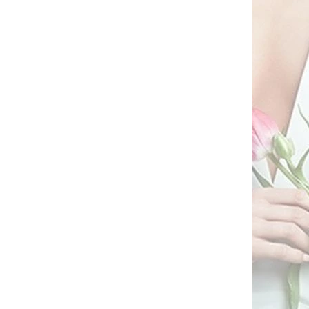
opu a
Elegantní peplum overal MOE
 M890
M878 bordó