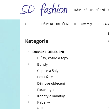
K
Přejít
na
o
DÁMSKÉ OBLEČENÍ
obsah
Zpět
Zpět
š
do
do
í
Domů
DÁMSKÉ OBLEČENÍ
Overaly
Ove
k
obchodu
obchodu
P
o
Kategorie
Přeskočit
s
kategorie
t
DÁMSKÉ OBLEČENÍ
r
Blůzy, košile a topy
a
Bundy
n
Čepice a šály
n
DOPLŇKY
í
Džínové oblečení
p
Faramugo
a
Kabáty a kabátky
n
Kabelky
e
Kalhoty