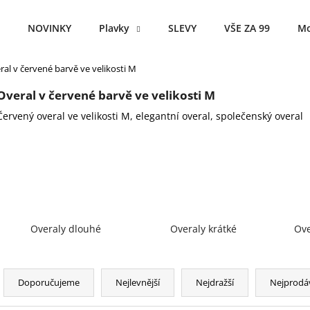
NOVINKY
Plavky
SLEVY
VŠE ZA 99
Mo
ral v červené barvě ve velikosti M
Co potřebujete najít?
Overal v červené barvě ve velikosti M
Červený overal ve velikosti M, elegantní overal, společenský overal
HLEDAT
Doporučujeme
Overaly dlouhé
Overaly krátké
Ove
Ř
a
Doporučujeme
Nejlevnější
Nejdražší
Nejprodá
z