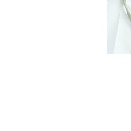
14 dnů
Dodání cca do 10 až 14 dnů
2 290 Kč
DETAIL
let Moe
Elegantní společenský peplum
 řasením
overal, top s úzkými dlouhými
sokým
rukávy nabranými na ramenou,
výstřihem...
S
M
L
XL
XXL