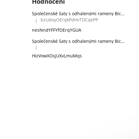
Hodnocení
Společenské šaty s odhalenými rameny Bicotone 336 zelené
bzUdoyOErqkPdHvTDCqePP
|
Hodnocení produktu je 5 z 5 hvězdiček.
nesNndYFFYfOErqYGUA
Společenské šaty s odhalenými rameny Bicotone 336 černé
|
Hodnocení produktu je 5 z 5 hvězdiček.
HIzVowXOsjUXvLmuMqs