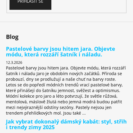
č
PŘIHLÁSIT SE
u
j
e
m
e
Blog
Pastelové barvy jsou hitem jara. Objevte
módu, která rozzáří šatník i náladu.
12.3.2026
Pastelové barvy jsou hitem jara. Objevte módu, která rozzáří
šatník i náladu Jaro je obdobím nových začátků. Příroda se
probouzí, dny se prodlužují a naše chuť na barvy roste.
Letos se do popředí módních trendů vrací pastelové barvy,
které přinášejí do šatníku jemnost, svěžest a optimismus.
Módní kolekce pro jaro a léto potvrzují, že světle růžová,
mentolová, máslově žlutá nebo jemná modrá budou patřit
mezi nejvýraznější odstíny sezóny. Pastely nejsou jen
trendem přehlídkových mol. Jsou také ...
Jak vybrat dokonalý dámský kabát: styl, střih
i trendy zimy 2025