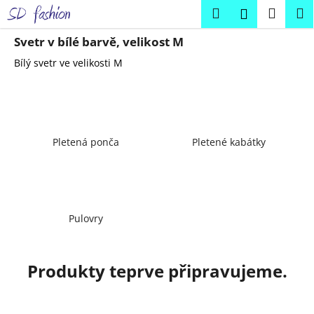
K
Přejít
Hledat
Náku
M
Přihlášení
na
o
obsah
Zpět
Zpět
košík
š
Svetr v bílé barvě, velikost M
í
Bílý svetr ve velikosti M
C
k
o
p
o
Pletená ponča
Pletené kabátky
t
ř
e
b
u
Pulovry
j
e
Produkty teprve připravujeme.
t
e
n