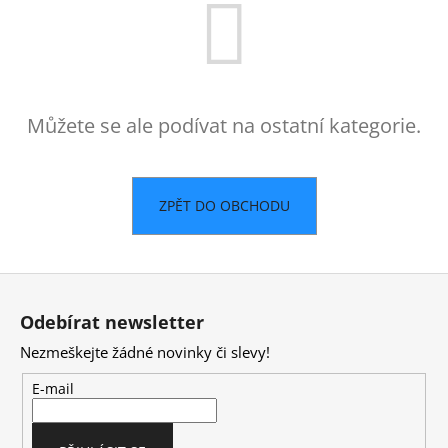
a
j
í
t
Můžete se ale podívat na ostatní kategorie.
?
ZPĚT DO OBCHODU
HLEDAT
Z
á
D
Odebírat newsletter
p
o
Nezmeškejte žádné novinky či slevy!
a
p
o
t
E-mail
r
í
u