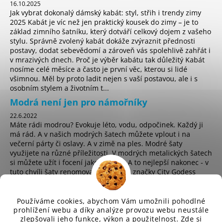
16.10.2025
Jak vybrat dokonalý dámský kabát: styl, střih i trendy zimy
2025 Kabát je víc než jen praktický kousek do zimy – je to
základ zimního šatníku, který dotváří celkový dojem z vašeho
stylu. Správně zvolený kabát dokáže zvýraznit přednosti
postavy, dodat sebevědomí a zároveň vás spolehlivě zahřát i
v mrazivých dnech. Proč je výběr kabátu tak důležitý Kabát
nosíme celé měsíce a často je první věc, kterou si lidé
všimnou. Měl by proto ladit nejen s vaší postavou, ale i s
osobním stylem a životním t...
Modrá není jen pro námořníky
22.6.2022
Máte rádi modrou? Evokuje léto, vodu, odpočinek. Každý ji
má rád. A v našich modrých šatech můžete vplout i na
večerní párty či oslavy. A v zimě na ples. Modré šaty
využijete na různé příležitosti. V modrých metalických šatech
si můžete užít i focení jako hvězda. A to nejlepší nakonec - v
tuto chvíli šaty renomované anglické značky City Godess
koupíte za pouhých 225 Kč! ...
Používáme cookies, abychom Vám umožnili pohodlné
prohlížení webu a díky analýze provozu webu neustále
zlepšovali jeho funkce, výkon a použitelnost. Zde si