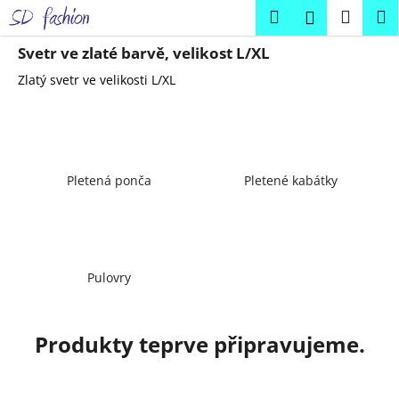
K
Přejít
Hledat
Náku
M
Přihlášení
na
o
obsah
Zpět
Zpět
košík
š
Svetr ve zlaté barvě, velikost L/XL
í
Zlatý svetr ve velikosti L/XL
C
k
o
p
o
Pletená ponča
Pletené kabátky
t
ř
e
b
u
Pulovry
j
e
Produkty teprve připravujeme.
t
e
n