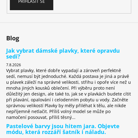
č
PŘIHLÁSIT SE
u
j
e
m
e
Blog
Jak vybrat dámské plavky, které opravdu
sedí?
7.8.2026
Vybrat plavky, které dobře vypadají a zároveň perfektně
sedí, nemusí být jednoduché. Každá postava je jiná a právě
u plavek záleží na správné velikosti, střihu i opoře více než u
mnoha jiných kousků oblečení. Při výběru proto není
důležitý jen design, ale také to, jak se v plavkách budete cítit
při plavání, opalování i celodenním pobytu u vody. Začněte
správnou velikostí Plavky by měly přiléhat k tělu, ale nikde
nepříjemně netlačit. Příliš volný model se může po
namočení posouvat, příliš těsný...
Pastelové barvy jsou hitem jara. Objevte
módu, která rozzáří šatník i náladu.