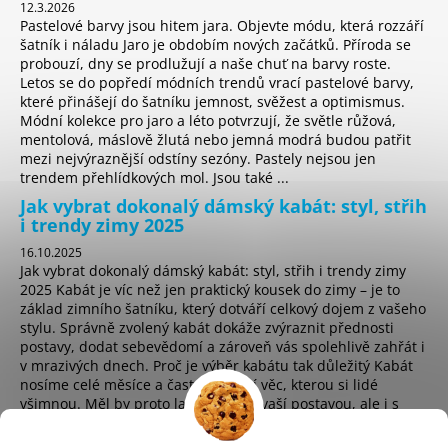
12.3.2026
Pastelové barvy jsou hitem jara. Objevte módu, která rozzáří
šatník i náladu Jaro je obdobím nových začátků. Příroda se
probouzí, dny se prodlužují a naše chuť na barvy roste.
Letos se do popředí módních trendů vrací pastelové barvy,
které přinášejí do šatníku jemnost, svěžest a optimismus.
Módní kolekce pro jaro a léto potvrzují, že světle růžová,
mentolová, máslově žlutá nebo jemná modrá budou patřit
mezi nejvýraznější odstíny sezóny. Pastely nejsou jen
trendem přehlídkových mol. Jsou také ...
Jak vybrat dokonalý dámský kabát: styl, střih
i trendy zimy 2025
16.10.2025
Jak vybrat dokonalý dámský kabát: styl, střih i trendy zimy
2025 Kabát je víc než jen praktický kousek do zimy – je to
základ zimního šatníku, který dotváří celkový dojem z vašeho
stylu. Správně zvolený kabát dokáže zvýraznit přednosti
postavy, dodat sebevědomí a zároveň vás spolehlivě zahřát i
v mrazivých dnech. Proč je výběr kabátu tak důležitý Kabát
nosíme celé měsíce a často je první věc, kterou si lidé
všimnou. Měl by proto ladit nejen s vaší postavou, ale i s
osobním stylem a životním t...