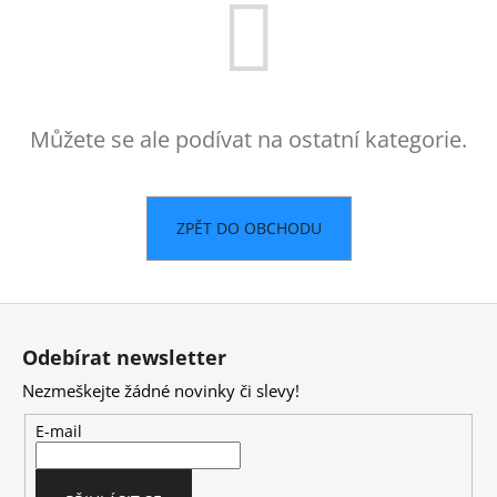
a
j
í
t
Můžete se ale podívat na ostatní kategorie.
?
ZPĚT DO OBCHODU
HLEDAT
Z
á
D
Odebírat newsletter
p
o
Nezmeškejte žádné novinky či slevy!
a
p
o
t
E-mail
r
í
u