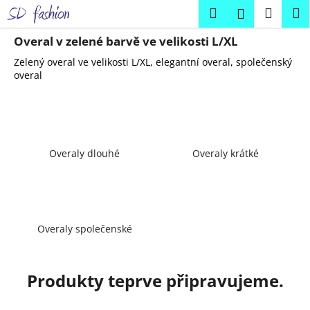
K
Přejít
Hledat
Náku
M
Přihlášení
na
o
obsah
Zpět
Zpět
košík
š
Overal v zelené barvě ve velikosti L/XL
í
Zelený overal ve velikosti L/XL, elegantní overal, společenský
C
k
overal
o
p
o
t
Overaly dlouhé
Overaly krátké
ř
e
b
u
Overaly společenské
j
e
t
Produkty teprve připravujeme.
e
n