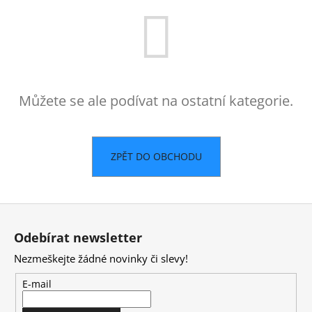
a
j
í
t
?
Můžete se ale podívat na ostatní kategorie.
ZPĚT DO OBCHODU
HLEDAT
Z
D
á
o
Odebírat newsletter
p
p
Nezmeškejte žádné novinky či slevy!
a
o
t
r
E-mail
u
í