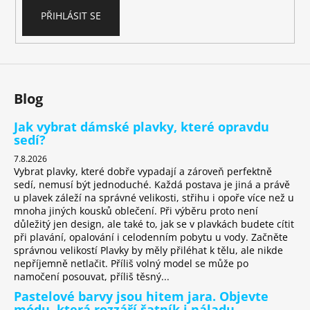
č
u
PŘIHLÁSIT SE
j
e
m
e
Blog
Jak vybrat dámské plavky, které opravdu
sedí?
7.8.2026
Vybrat plavky, které dobře vypadají a zároveň perfektně
sedí, nemusí být jednoduché. Každá postava je jiná a právě
u plavek záleží na správné velikosti, střihu i opoře více než u
mnoha jiných kousků oblečení. Při výběru proto není
důležitý jen design, ale také to, jak se v plavkách budete cítit
při plavání, opalování i celodenním pobytu u vody. Začněte
správnou velikostí Plavky by měly přiléhat k tělu, ale nikde
nepříjemně netlačit. Příliš volný model se může po
namočení posouvat, příliš těsný...
Pastelové barvy jsou hitem jara. Objevte
módu, která rozzáří šatník i náladu.