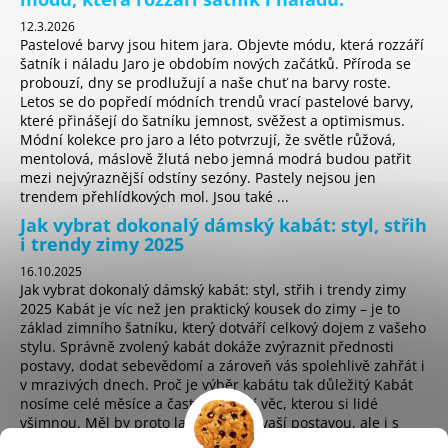
12.3.2026
Pastelové barvy jsou hitem jara. Objevte módu, která rozzáří
šatník i náladu Jaro je obdobím nových začátků. Příroda se
probouzí, dny se prodlužují a naše chuť na barvy roste.
Letos se do popředí módních trendů vrací pastelové barvy,
které přinášejí do šatníku jemnost, svěžest a optimismus.
Módní kolekce pro jaro a léto potvrzují, že světle růžová,
mentolová, máslově žlutá nebo jemná modrá budou patřit
mezi nejvýraznější odstíny sezóny. Pastely nejsou jen
trendem přehlídkových mol. Jsou také ...
Jak vybrat dokonalý dámský kabát: styl, střih
i trendy zimy 2025
16.10.2025
Jak vybrat dokonalý dámský kabát: styl, střih i trendy zimy
2025 Kabát je víc než jen praktický kousek do zimy – je to
základ zimního šatníku, který dotváří celkový dojem z vašeho
stylu. Správně zvolený kabát dokáže zvýraznit přednosti
postavy, dodat sebevědomí a zároveň vás spolehlivě zahřát i
v mrazivých dnech. Proč je výběr kabátu tak důležitý Kabát
nosíme celé měsíce a často je první věc, kterou si lidé
všimnou. Měl by proto ladit nejen s vaší postavou, ale i s
osobním stylem a životním t...