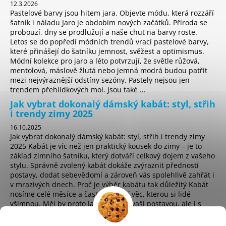
12.3.2026
Pastelové barvy jsou hitem jara. Objevte módu, která rozzáří
šatník i náladu Jaro je obdobím nových začátků. Příroda se
probouzí, dny se prodlužují a naše chuť na barvy roste.
Letos se do popředí módních trendů vrací pastelové barvy,
které přinášejí do šatníku jemnost, svěžest a optimismus.
Módní kolekce pro jaro a léto potvrzují, že světle růžová,
mentolová, máslově žlutá nebo jemná modrá budou patřit
mezi nejvýraznější odstíny sezóny. Pastely nejsou jen
trendem přehlídkových mol. Jsou také ...
Jak vybrat dokonalý dámský kabát: styl, střih
i trendy zimy 2025
16.10.2025
Jak vybrat dokonalý dámský kabát: styl, střih i trendy zimy
2025 Kabát je víc než jen praktický kousek do zimy – je to
základ zimního šatníku, který dotváří celkový dojem z vašeho
stylu. Správně zvolený kabát dokáže zvýraznit přednosti
postavy, dodat sebevědomí a zároveň vás spolehlivě zahřát i
v mrazivých dnech. Proč je výběr kabátu tak důležitý Kabát
nosíme celé měsíce a často je první věc, kterou si lidé
všimnou. Měl by proto ladit nejen s vaší postavou, ale i s
osobním stylem a životním t...