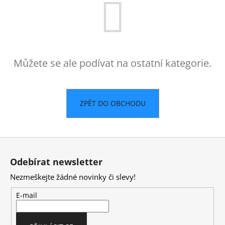
a
j
í
t
Můžete se ale podívat na ostatní kategorie.
?
ZPĚT DO OBCHODU
HLEDAT
Z
á
D
Odebírat newsletter
p
o
Nezmeškejte žádné novinky či slevy!
a
p
o
t
E-mail
r
í
u