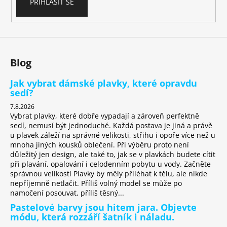
č
PŘIHLÁSIT SE
u
j
e
m
e
Blog
Jak vybrat dámské plavky, které opravdu
sedí?
7.8.2026
Vybrat plavky, které dobře vypadají a zároveň perfektně
sedí, nemusí být jednoduché. Každá postava je jiná a právě
u plavek záleží na správné velikosti, střihu i opoře více než u
mnoha jiných kousků oblečení. Při výběru proto není
důležitý jen design, ale také to, jak se v plavkách budete cítit
při plavání, opalování i celodenním pobytu u vody. Začněte
správnou velikostí Plavky by měly přiléhat k tělu, ale nikde
nepříjemně netlačit. Příliš volný model se může po
namočení posouvat, příliš těsný...
Pastelové barvy jsou hitem jara. Objevte
módu, která rozzáří šatník i náladu.