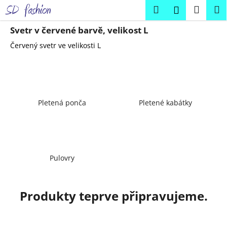
K
Přejít
Hledat
Náku
M
Přihlášení
na
o
obsah
Zpět
Zpět
košík
š
Svetr v červené barvě, velikost L
í
Červený svetr ve velikosti L
C
k
o
p
o
Pletená ponča
Pletené kabátky
t
ř
e
b
u
Pulovry
j
e
Produkty teprve připravujeme.
t
e
n